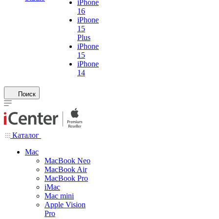
iPhone
16
iPhone
15
Plus
iPhone
15
iPhone
14
Поиск
Каталог
Mac
MacBook Neo
MacBook Air
MacBook Pro
iMac
Mac mini
Apple Vision
Pro