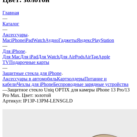
Главная
—
Каталог
—
Аксессуары
Mac
iPhone
iPad
Watch
Аудио
Гаджеты
Яндекс
PlayStation
—
Для iPhone
Для Mac
Для iPad
Для Watch
Для AirPods
AirTag
Apple
TV
Подарочные карты
—
Защитные стекла для iPhone
Аксессуары в автомобиль
Картхолдеры
Питание и
кабели
Чехлы для iPhone
Беспроводные зарядные устройства
—
Защитное стекло Uniq OPTIX для камеры iPhone 13 Pro/13
Pro Max. Цвет: золотой
Артикул:
IP13P-13PM-LENSGLD