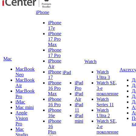
iPhone
iPhone
17e
iPhone
17 Pro
Max
iPhone
17 Pro
Mac
iPhone
Watch
Air
MacBook
Аксесс
iPhone
Watch
iPad
Neo
17
Ultra 3
MacBook
Д
iPhone
iPad
Watch SE,
Air
Д
16 Pro
Pro
3-е
MacBook
Д
Max
iPad
поколение
Pro
Д
iPhone
Air
Watch
iMac
Д
16 Pro
iPad
Series 11
Mac mini
A
iPhone
11
Watch
Apple
A
16e
iPad
Ultra 2
Vision
П
iPhone
mini
Watch SE,
Pro
к
16
2-е
Mac
Plus
поколение
Studio