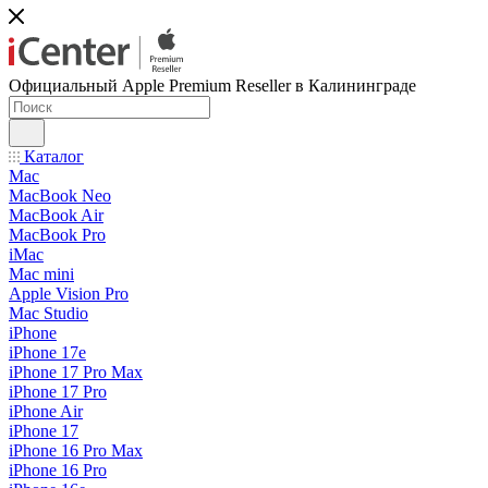
Официальный Apple Premium Reseller в Калининграде
Каталог
Mac
MacBook Neo
MacBook Air
MacBook Pro
iMac
Mac mini
Apple Vision Pro
Mac Studio
iPhone
iPhone 17e
iPhone 17 Pro Max
iPhone 17 Pro
iPhone Air
iPhone 17
iPhone 16 Pro Max
iPhone 16 Pro