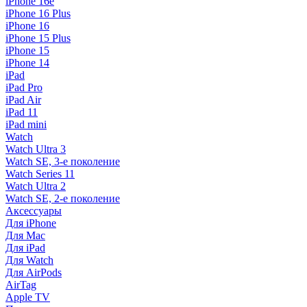
iPhone 16e
iPhone 16 Plus
iPhone 16
iPhone 15 Plus
iPhone 15
iPhone 14
iPad
iPad Pro
iPad Air
iPad 11
iPad mini
Watch
Watch Ultra 3
Watch SE, 3-е поколение
Watch Series 11
Watch Ultra 2
Watch SE, 2-е поколение
Аксессуары
Для iPhone
Для Mac
Для iPad
Для Watch
Для AirPods
AirTag
Apple TV