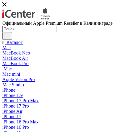
Официальный Apple Premium Reseller в Калининграде
Каталог
Mac
MacBook Neo
MacBook Air
MacBook Pro
iMac
Mac mini
Apple Vision Pro
Mac Studio
iPhone
iPhone 17e
iPhone 17 Pro Max
iPhone 17 Pro
iPhone Air
iPhone 17
iPhone 16 Pro Max
iPhone 16 Pro