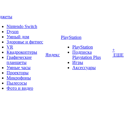
аджеты
Nintendo Switch
Dyson
Умный дом
PlayStation
Здоровье и фитнес
VR
PlayStation
+
Квадрокоптеры
Подписка
Яндекс
ЕЩЕ
Графические
Playstation Plus
планшеты
Игры
Умные часы
Аксессуары
Проекторы
Микрофоны
Пылесосы
Фото и видео