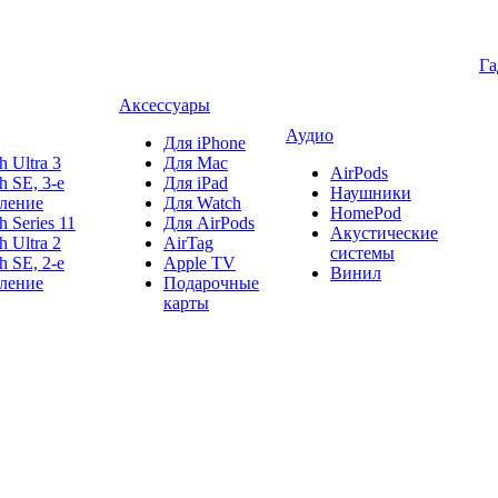
Г
Аксессуары
Аудио
Для iPhone
h Ultra 3
Для Mac
AirPods
h SE, 3-е
Для iPad
Наушники
ление
Для Watch
HomePod
h Series 11
Для AirPods
Акустические
h Ultra 2
AirTag
системы
h SE, 2-е
Apple TV
Винил
ление
Подарочные
карты