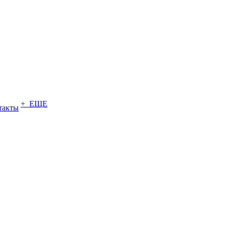
+ ЕЩЕ
такты