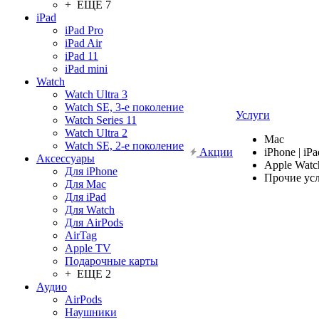
+ ЕЩЕ 7
iPad
iPad Pro
iPad Air
iPad 11
iPad mini
Watch
Watch Ultra 3
Watch SE, 3-е поколение
Услуги
Watch Series 11
Watch Ultra 2
Mac
Watch SE, 2-е поколение
Акции
iPhone | iPa
Аксессуары
Apple Watc
Для iPhone
Прочие ус
Для Mac
Для iPad
Для Watch
Для AirPods
AirTag
Apple TV
Подарочные карты
+ ЕЩЕ 2
Аудио
AirPods
Наушники