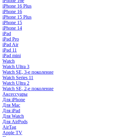
iPhone 16e
iPhone 16 Plus
iPhone 16
iPhone 15 Plus
iPhone 15
iPhone 14
iPad
iPad Pro
iPad Air
iPad 11
iPad mini
Watch
Watch Ultra 3
Watch SE, 3-е поколение
Watch Series 11
Watch Ultra 2
Watch SE, 2-е поколение
Аксессуары
Для iPhone
Для Mac
Для iPad
Для Watch
Для AirPods
AirTag
Apple TV