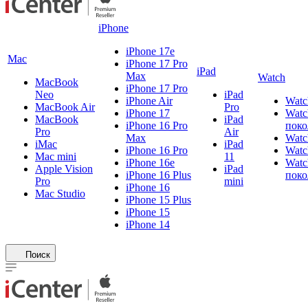
iPhone
iPhone 17e
Mac
iPhone 17 Pro
iPad
Max
Watch
MacBook
iPhone 17 Pro
Neo
iPad
iPhone Air
Watc
MacBook Air
Pro
iPhone 17
Watc
MacBook
iPad
iPhone 16 Pro
поко
Pro
Air
Max
Watc
iMac
iPad
iPhone 16 Pro
Watc
Mac mini
11
iPhone 16e
Watc
Apple Vision
iPad
iPhone 16 Plus
поко
Pro
mini
iPhone 16
Mac Studio
iPhone 15 Plus
iPhone 15
iPhone 14
Поиск