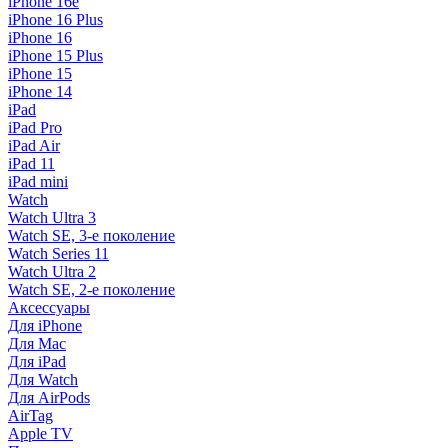
iPhone 16e
iPhone 16 Plus
iPhone 16
iPhone 15 Plus
iPhone 15
iPhone 14
iPad
iPad Pro
iPad Air
iPad 11
iPad mini
Watch
Watch Ultra 3
Watch SE, 3-е поколение
Watch Series 11
Watch Ultra 2
Watch SE, 2-е поколение
Аксессуары
Для iPhone
Для Mac
Для iPad
Для Watch
Для AirPods
AirTag
Apple TV