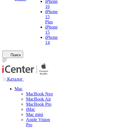
iPhone
16
iPhone
15
Plus
iPhone
15
iPhone
14
Поиск
Каталог
Mac
MacBook Neo
MacBook Air
MacBook Pro
iMac
Mac mini
Apple Vision
Pro