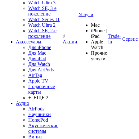
Watch Ultra 3
Watch SE, 3-е
поколение
Услуги
Watch Series 11
Watch Ultra 2
Mac
Watch SE, 2-е
iPhone |
поколение
iPad
Trade-
Сервис
Аксессуары
Акции
Apple
in
Для iPhone
Watch
Для Mac
Прочие
Для iPad
услуги
Для Watch
Для AirPods
AirTag
Apple TV
Подарочные
карты
+ ЕЩЕ 2
Аудио
AirPods
Наушники
HomePod
Акустические
системы
Винил