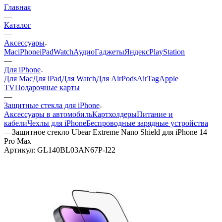
Главная
—
Каталог
—
Аксессуары
Mac
iPhone
iPad
Watch
Аудио
Гаджеты
Яндекс
PlayStation
—
Для iPhone
Для Mac
Для iPad
Для Watch
Для AirPods
AirTag
Apple
TV
Подарочные карты
—
Защитные стекла для iPhone
Аксессуары в автомобиль
Картхолдеры
Питание и
кабели
Чехлы для iPhone
Беспроводные зарядные устройства
—
Защитное стекло Ubear Extreme Nano Shield для iPhone 14
Pro Max
Артикул:
GL140BL03AN67P-I22