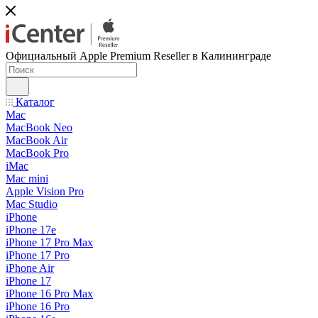
Официальный Apple Premium Reseller в Калининграде
Каталог
Mac
MacBook Neo
MacBook Air
MacBook Pro
iMac
Mac mini
Apple Vision Pro
Mac Studio
iPhone
iPhone 17e
iPhone 17 Pro Max
iPhone 17 Pro
iPhone Air
iPhone 17
iPhone 16 Pro Max
iPhone 16 Pro