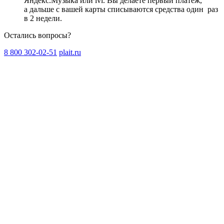
Яндекс.Музыка или ivi. Вы делаете первый платёж,
а дальше с вашей карты списываются средства один
раз
в 2 недели
.
Остались вопросы?
8 800 302-02-51
plait.ru