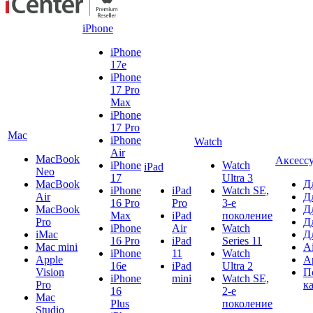
iPhone
iPhone
17e
iPhone
17 Pro
Max
iPhone
17 Pro
Mac
iPhone
Watch
Air
MacBook
Аксесс
iPhone
Watch
iPad
Neo
17
Ultra 3
MacBook
Д
iPhone
iPad
Watch SE,
Air
Д
16 Pro
Pro
3-е
MacBook
Д
Max
iPad
поколение
Pro
Д
iPhone
Air
Watch
iMac
Д
16 Pro
iPad
Series 11
Mac mini
A
iPhone
11
Watch
Apple
A
16e
iPad
Ultra 2
Vision
П
iPhone
mini
Watch SE,
Pro
к
16
2-е
Mac
Plus
поколение
Studio