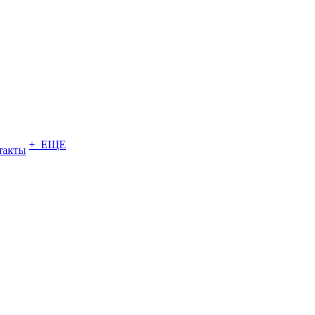
+ ЕЩЕ
такты