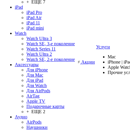
+ ЕЩЕ 7
iPad
iPad Pro
iPad Air
iPad 11
iPad mini
Watch
Watch Ultra 3
Watch SE, 3-е поколение
Услуги
Watch Series 11
Watch Ultra 2
Mac
Watch SE, 2-е поколение
Акции
iPhone | iPa
Аксессуары
Apple Watc
Для iPhone
Прочие ус
Для Mac
Для iPad
Для Watch
Для AirPods
AirTag
Apple TV
Подарочные карты
+ ЕЩЕ 2
Аудио
AirPods
Наушники