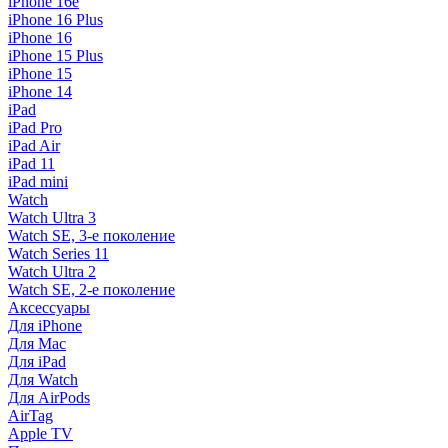
iPhone 16e
iPhone 16 Plus
iPhone 16
iPhone 15 Plus
iPhone 15
iPhone 14
iPad
iPad Pro
iPad Air
iPad 11
iPad mini
Watch
Watch Ultra 3
Watch SE, 3-е поколение
Watch Series 11
Watch Ultra 2
Watch SE, 2-е поколение
Аксессуары
Для iPhone
Для Mac
Для iPad
Для Watch
Для AirPods
AirTag
Apple TV