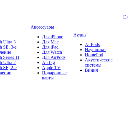
Г
Аксессуары
Аудио
Для iPhone
h Ultra 3
Для Mac
AirPods
h SE, 3-е
Для iPad
Наушники
ление
Для Watch
HomePod
h Series 11
Для AirPods
Акустические
h Ultra 2
AirTag
системы
h SE, 2-е
Apple TV
Винил
ление
Подарочные
карты