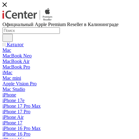
Официальный Apple Premium Reseller в Калининграде
Каталог
Mac
MacBook Neo
MacBook Air
MacBook Pro
iMac
Mac mini
Apple Vision Pro
Mac Studio
iPhone
iPhone 17e
iPhone 17 Pro Max
iPhone 17 Pro
iPhone Air
iPhone 17
iPhone 16 Pro Max
iPhone 16 Pro