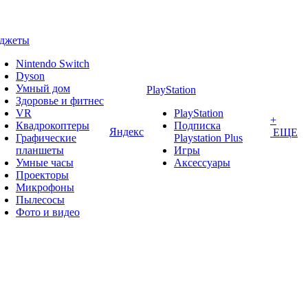
аджеты
Nintendo Switch
Dyson
Умный дом
PlayStation
Здоровье и фитнес
VR
PlayStation
+
Квадрокоптеры
Подписка
Яндекс
ЕЩЕ
Графические
Playstation Plus
планшеты
Игры
Умные часы
Аксессуары
Проекторы
Микрофоны
Пылесосы
Фото и видео