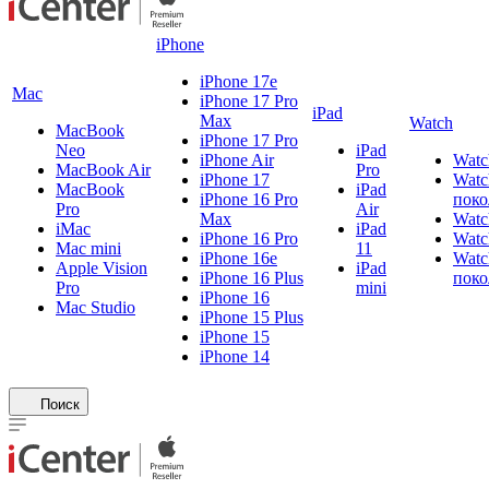
iPhone
iPhone 17e
Mac
iPhone 17 Pro
iPad
Max
Watch
MacBook
iPhone 17 Pro
Neo
iPad
iPhone Air
Watc
MacBook Air
Pro
iPhone 17
Watc
MacBook
iPad
iPhone 16 Pro
поко
Pro
Air
Max
Watc
iMac
iPad
iPhone 16 Pro
Watc
Mac mini
11
iPhone 16e
Watc
Apple Vision
iPad
iPhone 16 Plus
поко
Pro
mini
iPhone 16
Mac Studio
iPhone 15 Plus
iPhone 15
iPhone 14
Поиск