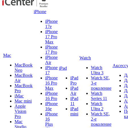
iPhone
iPhone
17e
iPhone
17 Pro
Max
iPhone
17 Pro
Mac
iPhone
Watch
Air
MacBook
Аксесс
iPhone
Watch
iPad
Neo
17
Ultra 3
MacBook
Д
iPhone
iPad
Watch SE,
Air
Д
16 Pro
Pro
3-е
MacBook
Д
Max
iPad
поколение
Pro
Д
iPhone
Air
Watch
iMac
Д
16 Pro
iPad
Series 11
Mac mini
A
iPhone
11
Watch
Apple
A
16e
iPad
Ultra 2
Vision
П
iPhone
mini
Watch SE,
Pro
к
16
2-е
Mac
Plus
поколение
Studio