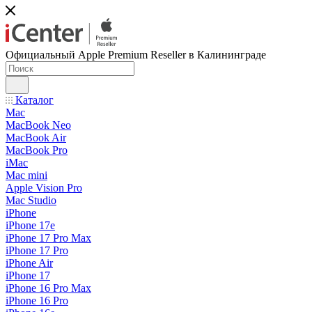
Официальный Apple Premium Reseller в Калининграде
Каталог
Mac
MacBook Neo
MacBook Air
MacBook Pro
iMac
Mac mini
Apple Vision Pro
Mac Studio
iPhone
iPhone 17e
iPhone 17 Pro Max
iPhone 17 Pro
iPhone Air
iPhone 17
iPhone 16 Pro Max
iPhone 16 Pro