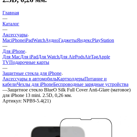
Главная
—
Каталог
—
Аксессуары
Mac
iPhone
iPad
Watch
Аудио
Гаджеты
Яндекс
PlayStation
—
Для iPhone
Для Mac
Для iPad
Для Watch
Для AirPods
AirTag
Apple
TV
Подарочные карты
—
Защитные стекла для iPhone
Аксессуары в автомобиль
Картхолдеры
Питание и
кабели
Чехлы для iPhone
Беспроводные зарядные устройства
—
Защитное стекло BlueO Silk Full Cover Anti-Glare (матовое)
для iPhone 13 mini. 2.5D, 0,26 мм.
Артикул:
NPB9-5.4(21)