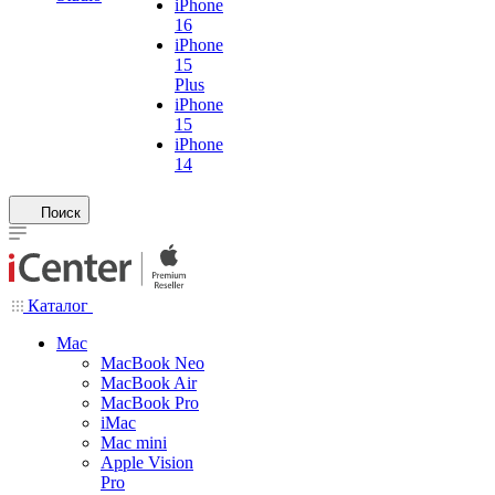
iPhone
16
iPhone
15
Plus
iPhone
15
iPhone
14
Поиск
Каталог
Mac
MacBook Neo
MacBook Air
MacBook Pro
iMac
Mac mini
Apple Vision
Pro