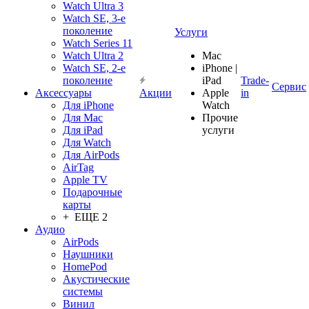
Watch Ultra 3
Watch SE, 3-е
поколение
Услуги
Watch Series 11
Watch Ultra 2
Mac
Watch SE, 2-е
iPhone |
поколение
iPad
Trade-
Сервис
Аксессуары
Акции
Apple
in
Для iPhone
Watch
Для Mac
Прочие
Для iPad
услуги
Для Watch
Для AirPods
AirTag
Apple TV
Подарочные
карты
+ ЕЩЕ 2
Аудио
AirPods
Наушники
HomePod
Акустические
системы
Винил