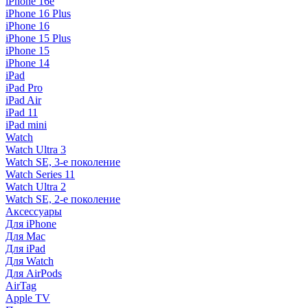
iPhone 16e
iPhone 16 Plus
iPhone 16
iPhone 15 Plus
iPhone 15
iPhone 14
iPad
iPad Pro
iPad Air
iPad 11
iPad mini
Watch
Watch Ultra 3
Watch SE, 3-е поколение
Watch Series 11
Watch Ultra 2
Watch SE, 2-е поколение
Аксессуары
Для iPhone
Для Mac
Для iPad
Для Watch
Для AirPods
AirTag
Apple TV