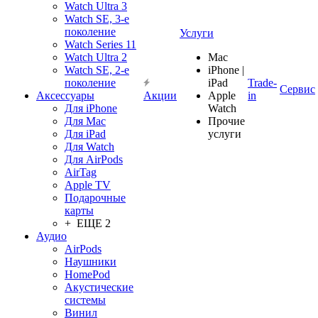
Watch Ultra 3
Watch SE, 3-е
поколение
Услуги
Watch Series 11
Watch Ultra 2
Mac
Watch SE, 2-е
iPhone |
поколение
iPad
Trade-
Сервис
Аксессуары
Акции
Apple
in
Для iPhone
Watch
Для Mac
Прочие
Для iPad
услуги
Для Watch
Для AirPods
AirTag
Apple TV
Подарочные
карты
+ ЕЩЕ 2
Аудио
AirPods
Наушники
HomePod
Акустические
системы
Винил