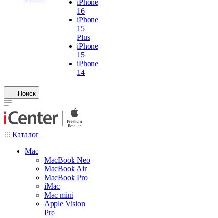
iPhone
16
iPhone
15
Plus
iPhone
15
iPhone
14
Поиск
Каталог
Mac
MacBook Neo
MacBook Air
MacBook Pro
iMac
Mac mini
Apple Vision
Pro