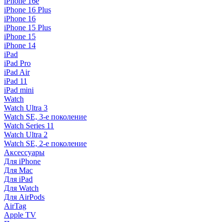
iPhone 16e
iPhone 16 Plus
iPhone 16
iPhone 15 Plus
iPhone 15
iPhone 14
iPad
iPad Pro
iPad Air
iPad 11
iPad mini
Watch
Watch Ultra 3
Watch SE, 3-е поколение
Watch Series 11
Watch Ultra 2
Watch SE, 2-е поколение
Аксессуары
Для iPhone
Для Mac
Для iPad
Для Watch
Для AirPods
AirTag
Apple TV