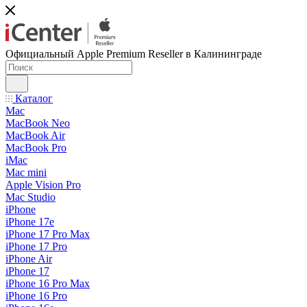
Официальный Apple Premium Reseller в Калининграде
Каталог
Mac
MacBook Neo
MacBook Air
MacBook Pro
iMac
Mac mini
Apple Vision Pro
Mac Studio
iPhone
iPhone 17e
iPhone 17 Pro Max
iPhone 17 Pro
iPhone Air
iPhone 17
iPhone 16 Pro Max
iPhone 16 Pro