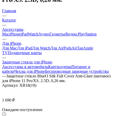
Главная
—
Каталог
—
Аксессуары
Mac
iPhone
iPad
Watch
Аудио
Гаджеты
Яндекс
PlayStation
—
Для iPhone
Для Mac
Для iPad
Для Watch
Для AirPods
AirTag
Apple
TV
Подарочные карты
—
Защитные стекла для iPhone
Аксессуары в автомобиль
Картхолдеры
Питание и
кабели
Чехлы для iPhone
Беспроводные зарядные устройства
—
Защитное стекло BlueO Silk Full Cover Anti-Glare (матовое)
для iPhone 11 Pro/XS. 2.5D, 0,26 мм.
Артикул:
XB18(19)
1 690
₽
Ожидаем поступление