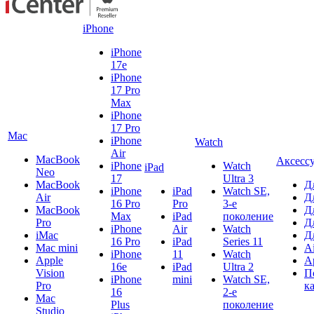
iPhone
iPhone
17e
iPhone
17 Pro
Max
iPhone
17 Pro
Mac
iPhone
Watch
Air
MacBook
Аксесс
iPhone
Watch
iPad
Neo
17
Ultra 3
MacBook
Д
iPhone
iPad
Watch SE,
Air
Д
16 Pro
Pro
3-е
MacBook
Д
Max
iPad
поколение
Pro
Д
iPhone
Air
Watch
iMac
Д
16 Pro
iPad
Series 11
Mac mini
A
iPhone
11
Watch
Apple
A
16e
iPad
Ultra 2
Vision
П
iPhone
mini
Watch SE,
Pro
к
16
2-е
Mac
Plus
поколение
Studio