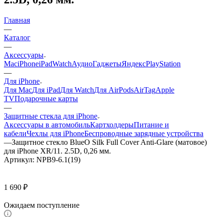
Главная
—
Каталог
—
Аксессуары
Mac
iPhone
iPad
Watch
Аудио
Гаджеты
Яндекс
PlayStation
—
Для iPhone
Для Mac
Для iPad
Для Watch
Для AirPods
AirTag
Apple
TV
Подарочные карты
—
Защитные стекла для iPhone
Аксессуары в автомобиль
Картхолдеры
Питание и
кабели
Чехлы для iPhone
Беспроводные зарядные устройства
—
Защитное стекло BlueO Silk Full Cover Anti-Glare (матовое)
для iPhone XR/11. 2.5D, 0,26 мм.
Артикул:
NPB9-6.1(19)
1 690
₽
Ожидаем поступление