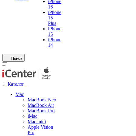
iPhone
16
iPhone
15
Plus
iPhone
15
iPhone
14
Поиск
Каталог
Mac
MacBook Neo
MacBook Air
MacBook Pro
iMac
Mac mini
Apple Vision
Pro