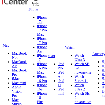
iPhone
iPhone
17e
iPhone
17 Pro
Max
iPhone
17 Pro
Mac
iPhone
Watch
Air
MacBook
Аксесс
iPhone
Watch
iPad
Neo
17
Ultra 3
MacBook
Д
iPhone
iPad
Watch SE,
Air
Д
16 Pro
Pro
3-е
MacBook
Д
Max
iPad
поколение
Pro
Д
iPhone
Air
Watch
iMac
Д
16 Pro
iPad
Series 11
Mac mini
A
iPhone
11
Watch
Apple
A
16e
iPad
Ultra 2
Vision
П
iPhone
mini
Watch SE,
Pro
к
16
2-е
Mac
Plus
поколение
Studio