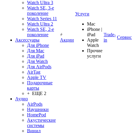
Watch Ultra 3
Watch SE, 3-е
поколение
Услуги
Watch Series 11
Watch Ultra 2
Mac
Watch SE, 2-е
iPhone |
поколение
iPad
Trade-
Сервис
Аксессуары
Акции
Apple
in
Для iPhone
Watch
Для Mac
Прочие
Для iPad
услуги
Для Watch
Для AirPods
AirTag
Apple TV
Подарочные
карты
+ ЕЩЕ 2
Аудио
AirPods
Наушники
HomePod
Акустические
системы
Винил