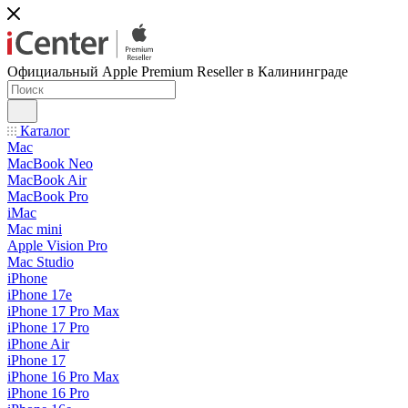
Официальный Apple Premium Reseller в Калининграде
Каталог
Mac
MacBook Neo
MacBook Air
MacBook Pro
iMac
Mac mini
Apple Vision Pro
Mac Studio
iPhone
iPhone 17e
iPhone 17 Pro Max
iPhone 17 Pro
iPhone Air
iPhone 17
iPhone 16 Pro Max
iPhone 16 Pro