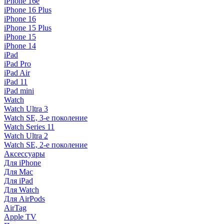
iPhone 16e
iPhone 16 Plus
iPhone 16
iPhone 15 Plus
iPhone 15
iPhone 14
iPad
iPad Pro
iPad Air
iPad 11
iPad mini
Watch
Watch Ultra 3
Watch SE, 3-е поколение
Watch Series 11
Watch Ultra 2
Watch SE, 2-е поколение
Аксессуары
Для iPhone
Для Mac
Для iPad
Для Watch
Для AirPods
AirTag
Apple TV