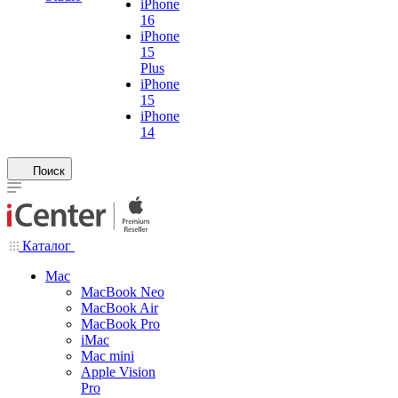
iPhone
16
iPhone
15
Plus
iPhone
15
iPhone
14
Поиск
Каталог
Mac
MacBook Neo
MacBook Air
MacBook Pro
iMac
Mac mini
Apple Vision
Pro