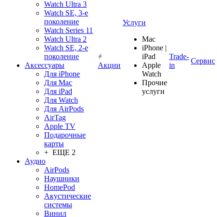
Watch Ultra 3
Watch SE, 3-е
поколение
Услуги
Watch Series 11
Watch Ultra 2
Mac
Watch SE, 2-е
iPhone |
поколение
iPad
Trade-
Сервис
Аксессуары
Акции
Apple
in
Для iPhone
Watch
Для Mac
Прочие
Для iPad
услуги
Для Watch
Для AirPods
AirTag
Apple TV
Подарочные
карты
+ ЕЩЕ 2
Аудио
AirPods
Наушники
HomePod
Акустические
системы
Винил