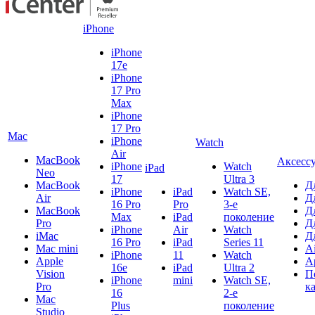
iPhone
iPhone
17e
iPhone
17 Pro
Max
iPhone
17 Pro
Mac
iPhone
Watch
Air
MacBook
Аксесс
iPhone
Watch
iPad
Neo
17
Ultra 3
MacBook
Д
iPhone
iPad
Watch SE,
Air
Д
16 Pro
Pro
3-е
MacBook
Д
Max
iPad
поколение
Pro
Д
iPhone
Air
Watch
iMac
Д
16 Pro
iPad
Series 11
Mac mini
A
iPhone
11
Watch
Apple
A
16e
iPad
Ultra 2
Vision
П
iPhone
mini
Watch SE,
Pro
к
16
2-е
Mac
Plus
поколение
Studio