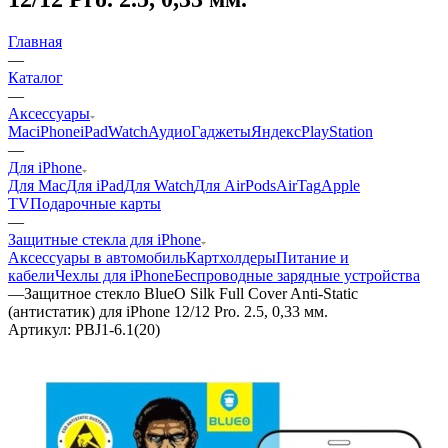
Главная
—
Каталог
—
Аксессуары
Mac
iPhone
iPad
Watch
Аудио
Гаджеты
Яндекс
PlayStation
—
Для iPhone
Для Mac
Для iPad
Для Watch
Для AirPods
AirTag
Apple
TV
Подарочные карты
—
Защитные стекла для iPhone
Аксессуары в автомобиль
Картхолдеры
Питание и
кабели
Чехлы для iPhone
Беспроводные зарядные устройства
—
Защитное стекло BlueO Silk Full Cover Anti-Static
(антистатик) для iPhone 12/12 Pro. 2.5, 0,33 мм.
Артикул:
PBJ1-6.1(20)