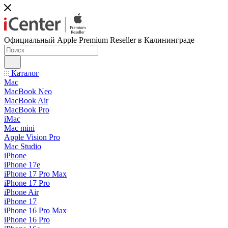
Официальный Apple Premium Reseller в Калининграде
Каталог
Mac
MacBook Neo
MacBook Air
MacBook Pro
iMac
Mac mini
Apple Vision Pro
Mac Studio
iPhone
iPhone 17e
iPhone 17 Pro Max
iPhone 17 Pro
iPhone Air
iPhone 17
iPhone 16 Pro Max
iPhone 16 Pro