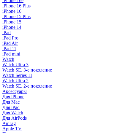
iPhone 16e
iPhone 16 Plus
iPhone 16
iPhone 15 Plus
iPhone 15
iPhone 14
iPad
iPad Pro
iPad Air
iPad 11
iPad mini
Watch
Watch Ultra 3
Watch SE, 3-е поколение
Watch Series 11
Watch Ultra 2
Watch SE, 2-е поколение
Аксессуары
Для iPhone
Для Mac
Для iPad
Для Watch
Для AirPods
AirTag
Apple TV