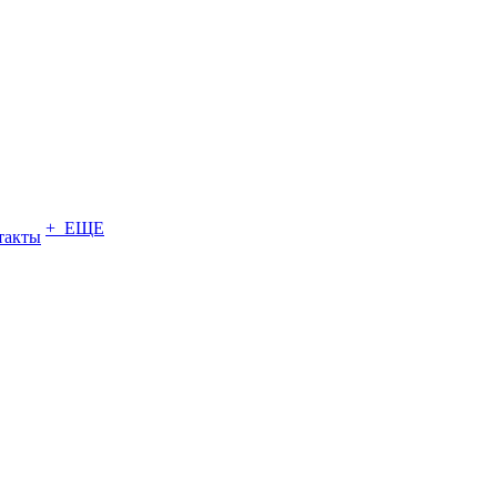
+ ЕЩЕ
такты