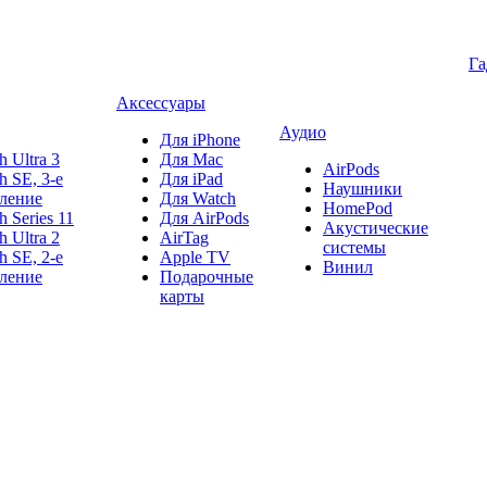
Г
Аксессуары
Аудио
Для iPhone
h Ultra 3
Для Mac
AirPods
h SE, 3-е
Для iPad
Наушники
ление
Для Watch
HomePod
h Series 11
Для AirPods
Акустические
h Ultra 2
AirTag
системы
h SE, 2-е
Apple TV
Винил
ление
Подарочные
карты