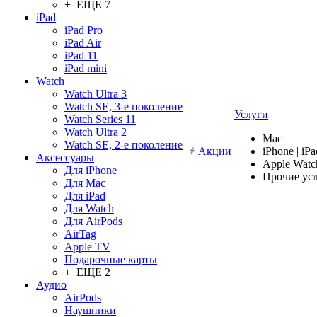
+ ЕЩЕ 7
iPad
iPad Pro
iPad Air
iPad 11
iPad mini
Watch
Watch Ultra 3
Watch SE, 3-е поколение
Услуги
Watch Series 11
Watch Ultra 2
Mac
Watch SE, 2-е поколение
Акции
iPhone | iPa
Аксессуары
Apple Watc
Для iPhone
Прочие ус
Для Mac
Для iPad
Для Watch
Для AirPods
AirTag
Apple TV
Подарочные карты
+ ЕЩЕ 2
Аудио
AirPods
Наушники