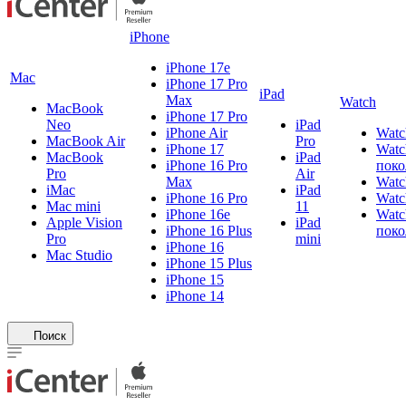
iPhone
iPhone 17e
Mac
iPhone 17 Pro
iPad
Max
Watch
MacBook
iPhone 17 Pro
Neo
iPad
iPhone Air
Watc
MacBook Air
Pro
iPhone 17
Watc
MacBook
iPad
iPhone 16 Pro
поко
Pro
Air
Max
Watc
iMac
iPad
iPhone 16 Pro
Watc
Mac mini
11
iPhone 16e
Watc
Apple Vision
iPad
iPhone 16 Plus
поко
Pro
mini
iPhone 16
Mac Studio
iPhone 15 Plus
iPhone 15
iPhone 14
Поиск