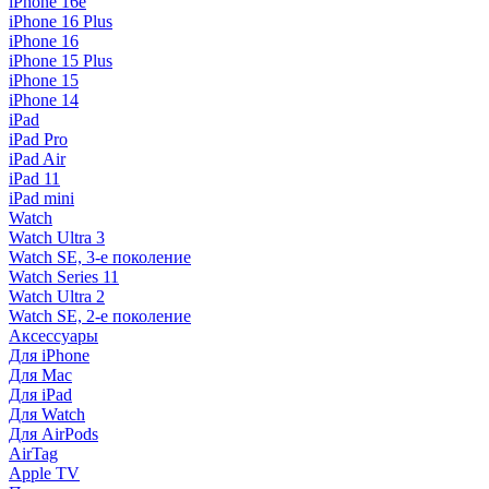
iPhone 16e
iPhone 16 Plus
iPhone 16
iPhone 15 Plus
iPhone 15
iPhone 14
iPad
iPad Pro
iPad Air
iPad 11
iPad mini
Watch
Watch Ultra 3
Watch SE, 3-е поколение
Watch Series 11
Watch Ultra 2
Watch SE, 2-е поколение
Аксессуары
Для iPhone
Для Mac
Для iPad
Для Watch
Для AirPods
AirTag
Apple TV