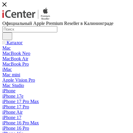
Официальный Apple Premium Reseller в Калининграде
Каталог
Mac
MacBook Neo
MacBook Air
MacBook Pro
iMac
Mac mini
Apple Vision Pro
Mac Studio
iPhone
iPhone 17e
iPhone 17 Pro Max
iPhone 17 Pro
iPhone Air
iPhone 17
iPhone 16 Pro Max
iPhone 16 Pro