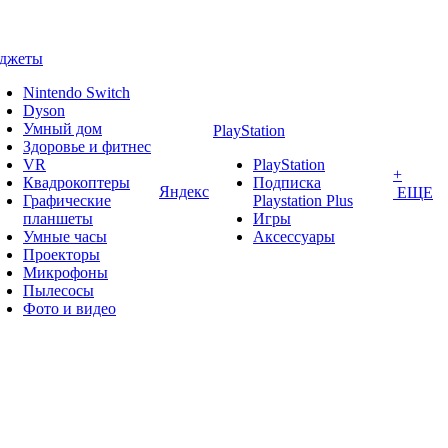
аджеты
Nintendo Switch
Dyson
Умный дом
PlayStation
Здоровье и фитнес
VR
PlayStation
+
Квадрокоптеры
Подписка
Яндекс
ЕЩЕ
Графические
Playstation Plus
планшеты
Игры
Умные часы
Аксессуары
Проекторы
Микрофоны
Пылесосы
Фото и видео