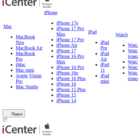
iPhone
iPhone 17e
Mac
iPhone 17 Pro
iPad
Max
Watch
MacBook
iPhone 17 Pro
Neo
iPad
iPhone Air
Watc
MacBook Air
Pro
iPhone 17
Watc
MacBook
iPad
iPhone 16 Pro
поко
Pro
Air
Max
Watc
iMac
iPad
iPhone 16 Pro
Watc
Mac mini
11
iPhone 16e
Watc
Apple Vision
iPad
iPhone 16 Plus
поко
Pro
mini
iPhone 16
Mac Studio
iPhone 15 Plus
iPhone 15
iPhone 14
Поиск