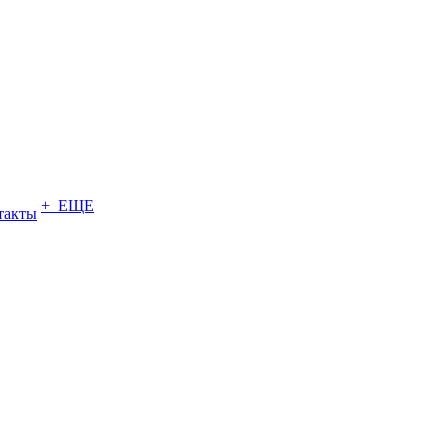
+ ЕЩЕ
такты