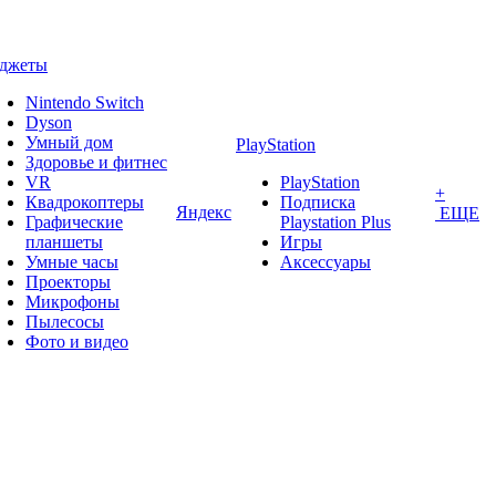
аджеты
Nintendo Switch
Dyson
Умный дом
PlayStation
Здоровье и фитнес
VR
PlayStation
+
Квадрокоптеры
Подписка
Яндекс
ЕЩЕ
Графические
Playstation Plus
планшеты
Игры
Умные часы
Аксессуары
Проекторы
Микрофоны
Пылесосы
Фото и видео