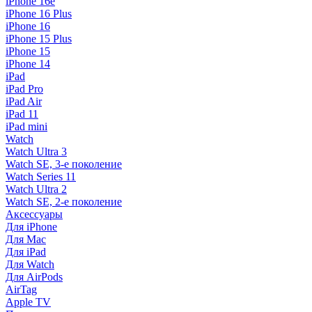
iPhone 16e
iPhone 16 Plus
iPhone 16
iPhone 15 Plus
iPhone 15
iPhone 14
iPad
iPad Pro
iPad Air
iPad 11
iPad mini
Watch
Watch Ultra 3
Watch SE, 3-е поколение
Watch Series 11
Watch Ultra 2
Watch SE, 2-е поколение
Аксессуары
Для iPhone
Для Mac
Для iPad
Для Watch
Для AirPods
AirTag
Apple TV