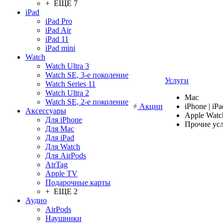
+ ЕЩЕ 7
iPad
iPad Pro
iPad Air
iPad 11
iPad mini
Watch
Watch Ultra 3
Watch SE, 3-е поколение
Услуги
Watch Series 11
Watch Ultra 2
Mac
Watch SE, 2-е поколение
Акции
iPhone | iPa
Аксессуары
Apple Watc
Для iPhone
Прочие ус
Для Mac
Для iPad
Для Watch
Для AirPods
AirTag
Apple TV
Подарочные карты
+ ЕЩЕ 2
Аудио
AirPods
Наушники