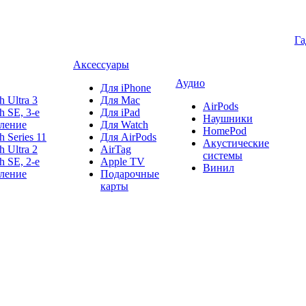
Г
Аксессуары
Аудио
Для iPhone
h Ultra 3
Для Mac
AirPods
h SE, 3-е
Для iPad
Наушники
ление
Для Watch
HomePod
h Series 11
Для AirPods
Акустические
h Ultra 2
AirTag
системы
h SE, 2-е
Apple TV
Винил
ление
Подарочные
карты