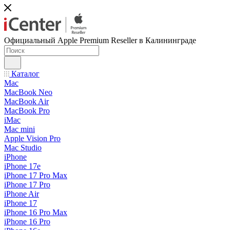
Официальный Apple Premium Reseller в Калининграде
Каталог
Mac
MacBook Neo
MacBook Air
MacBook Pro
iMac
Mac mini
Apple Vision Pro
Mac Studio
iPhone
iPhone 17e
iPhone 17 Pro Max
iPhone 17 Pro
iPhone Air
iPhone 17
iPhone 16 Pro Max
iPhone 16 Pro