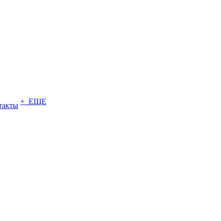
+ ЕЩЕ
такты