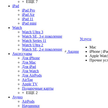
+ ЕЩЕ 7
iPad
iPad Pro
iPad Air
iPad 11
iPad mini
Watch
Watch Ultra 3
Watch SE, 3-е поколение
Услуги
Watch Series 11
Watch Ultra 2
Mac
Watch SE, 2-е поколение
Акции
iPhone | iPa
Аксессуары
Apple Watc
Для iPhone
Прочие ус
Для Mac
Для iPad
Для Watch
Для AirPods
AirTag
Apple TV
Подарочные карты
+ ЕЩЕ 2
Аудио
AirPods
Наушники