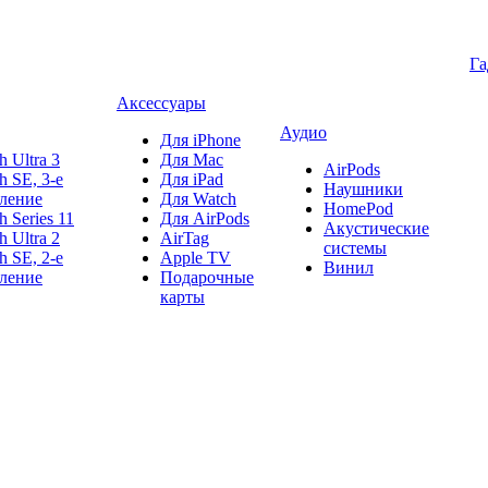
Г
Аксессуары
Аудио
Для iPhone
h Ultra 3
Для Mac
AirPods
h SE, 3-е
Для iPad
Наушники
ление
Для Watch
HomePod
h Series 11
Для AirPods
Акустические
h Ultra 2
AirTag
системы
h SE, 2-е
Apple TV
Винил
ление
Подарочные
карты