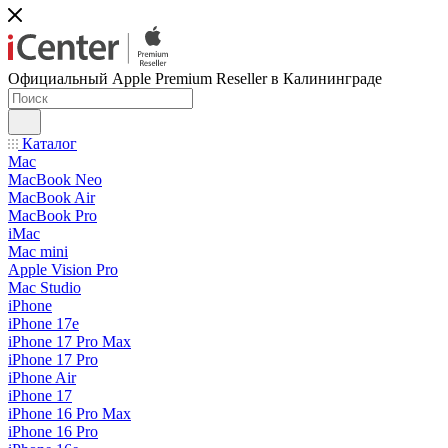
Официальный Apple Premium Reseller в Калининграде
Каталог
Mac
MacBook Neo
MacBook Air
MacBook Pro
iMac
Mac mini
Apple Vision Pro
Mac Studio
iPhone
iPhone 17e
iPhone 17 Pro Max
iPhone 17 Pro
iPhone Air
iPhone 17
iPhone 16 Pro Max
iPhone 16 Pro