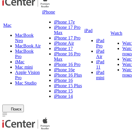
iPhone
iPhone 17e
Mac
iPhone 17 Pro
iPad
Max
Watch
MacBook
iPhone 17 Pro
Neo
iPad
iPhone Air
Watc
MacBook Air
Pro
iPhone 17
Watc
MacBook
iPad
iPhone 16 Pro
поко
Pro
Air
Max
Watc
iMac
iPad
iPhone 16 Pro
Watc
Mac mini
11
iPhone 16e
Watc
Apple Vision
iPad
iPhone 16 Plus
поко
Pro
mini
iPhone 16
Mac Studio
iPhone 15 Plus
iPhone 15
iPhone 14
Поиск