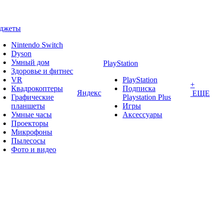
аджеты
Nintendo Switch
Dyson
Умный дом
PlayStation
Здоровье и фитнес
VR
PlayStation
+
Квадрокоптеры
Подписка
Яндекс
ЕЩЕ
Графические
Playstation Plus
планшеты
Игры
Умные часы
Аксессуары
Проекторы
Микрофоны
Пылесосы
Фото и видео