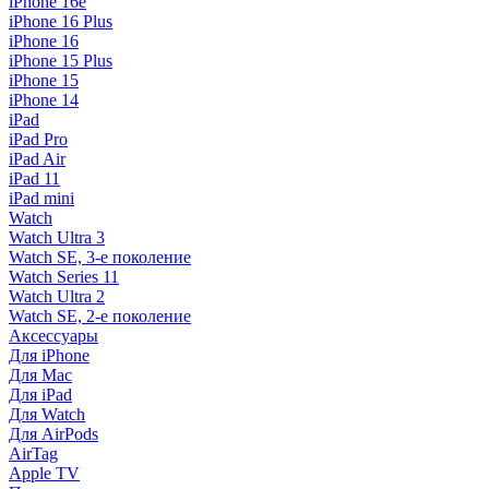
iPhone 16e
iPhone 16 Plus
iPhone 16
iPhone 15 Plus
iPhone 15
iPhone 14
iPad
iPad Pro
iPad Air
iPad 11
iPad mini
Watch
Watch Ultra 3
Watch SE, 3-е поколение
Watch Series 11
Watch Ultra 2
Watch SE, 2-е поколение
Аксессуары
Для iPhone
Для Mac
Для iPad
Для Watch
Для AirPods
AirTag
Apple TV