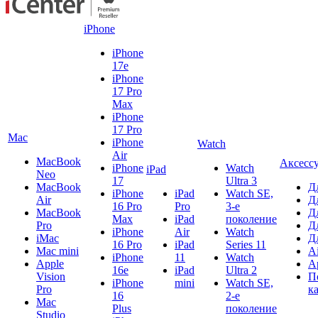
iPhone
iPhone
17e
iPhone
17 Pro
Max
iPhone
17 Pro
Mac
iPhone
Watch
Air
MacBook
Аксесс
iPhone
Watch
iPad
Neo
17
Ultra 3
MacBook
Д
iPhone
iPad
Watch SE,
Air
Д
16 Pro
Pro
3-е
MacBook
Д
Max
iPad
поколение
Pro
Д
iPhone
Air
Watch
iMac
Д
16 Pro
iPad
Series 11
Mac mini
A
iPhone
11
Watch
Apple
A
16e
iPad
Ultra 2
Vision
П
iPhone
mini
Watch SE,
Pro
к
16
2-е
Mac
Plus
поколение
Studio