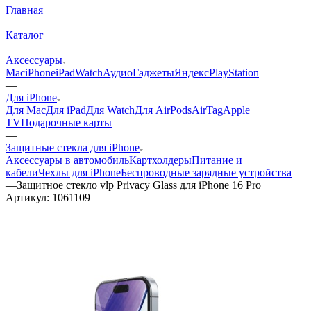
Главная
—
Каталог
—
Аксессуары
Mac
iPhone
iPad
Watch
Аудио
Гаджеты
Яндекс
PlayStation
—
Для iPhone
Для Mac
Для iPad
Для Watch
Для AirPods
AirTag
Apple
TV
Подарочные карты
—
Защитные стекла для iPhone
Аксессуары в автомобиль
Картхолдеры
Питание и
кабели
Чехлы для iPhone
Беспроводные зарядные устройства
—
Защитное стекло vlp Privacy Glass для iPhone 16 Pro
Артикул:
1061109