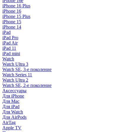
iPhone 16e
iPhone 16 Plus
iPhone 16
iPhone 15 Plus
iPhone 15
iPhone 14
iPad
iPad Pro
iPad Air
iPad 11
iPad mini
Watch
Watch Ultra 3
Watch SE, 3-е поколение
Watch Series 11
Watch Ultra 2
Watch SE, 2-е поколение
Аксессуары
Для iPhone
Для Mac
Для iPad
Для Watch
Для AirPods
AirTag
Apple TV