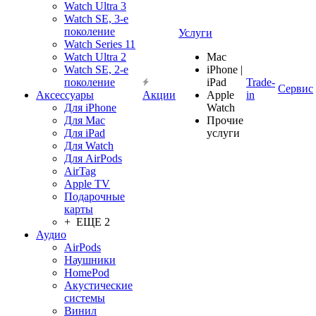
Watch Ultra 3
Watch SE, 3-е
поколение
Услуги
Watch Series 11
Watch Ultra 2
Mac
Watch SE, 2-е
iPhone |
поколение
iPad
Trade-
Сервис
Аксессуары
Акции
Apple
in
Для iPhone
Watch
Для Mac
Прочие
Для iPad
услуги
Для Watch
Для AirPods
AirTag
Apple TV
Подарочные
карты
+ ЕЩЕ 2
Аудио
AirPods
Наушники
HomePod
Акустические
системы
Винил