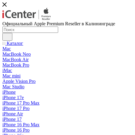
Официальный Apple Premium Reseller в Калининграде
Каталог
Mac
MacBook Neo
MacBook Air
MacBook Pro
iMac
Mac mini
Apple Vision Pro
Mac Studio
iPhone
iPhone 17e
iPhone 17 Pro Max
iPhone 17 Pro
iPhone Air
iPhone 17
iPhone 16 Pro Max
iPhone 16 Pro