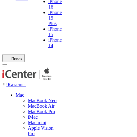
iPhone
16
iPhone
15
Plus
iPhone
15
iPhone
14
Поиск
Каталог
Mac
MacBook Neo
MacBook Air
MacBook Pro
iMac
Mac mini
Apple Vision
Pro