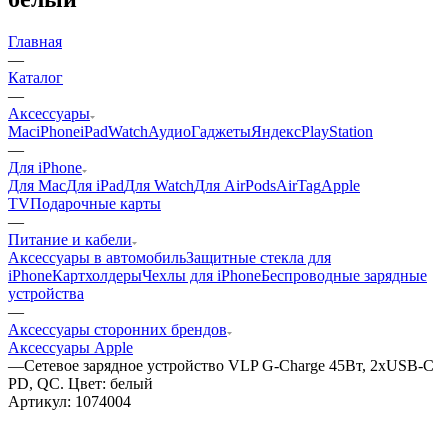
Главная
—
Каталог
—
Аксессуары
Mac
iPhone
iPad
Watch
Аудио
Гаджеты
Яндекс
PlayStation
—
Для iPhone
Для Mac
Для iPad
Для Watch
Для AirPods
AirTag
Apple
TV
Подарочные карты
—
Питание и кабели
Аксессуары в автомобиль
Защитные стекла для
iPhone
Картхолдеры
Чехлы для iPhone
Беспроводные зарядные
устройства
—
Аксессуары сторонних брендов
Аксессуары Apple
—
Сетевое зарядное устройство VLP G-Charge 45Вт, 2xUSB-C
PD, QC. Цвет: белый
Артикул:
1074004