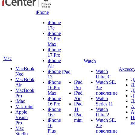
iPhone
iPhone
17e
iPhone
17 Pro
Max
iPhone
17 Pro
Mac
iPhone
Watch
Air
MacBook
Аксесс
iPhone
Watch
iPad
Neo
17
Ultra 3
MacBook
Д
iPhone
iPad
Watch SE,
Air
Д
16 Pro
Pro
3-е
MacBook
Д
Max
iPad
поколение
Pro
Д
iPhone
Air
Watch
iMac
Д
16 Pro
iPad
Series 11
Mac mini
A
iPhone
11
Watch
Apple
A
16e
iPad
Ultra 2
Vision
П
iPhone
mini
Watch SE,
Pro
к
16
2-е
Mac
Plus
поколение
Studio