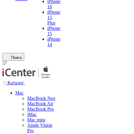
iPhone
16
iPhone
15
Plus
iPhone
15
iPhone
14
Поиск
Каталог
Mac
MacBook Neo
MacBook Air
MacBook Pro
iMac
Mac mini
Apple Vision
Pro