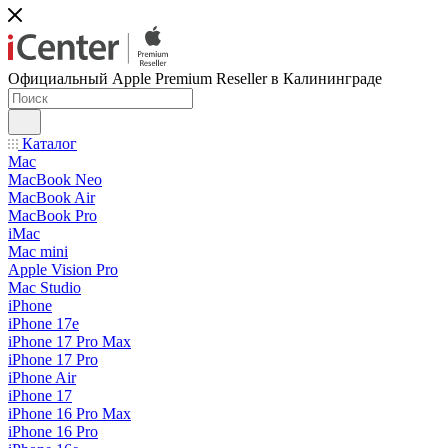
Официальный Apple Premium Reseller в Калининграде
Каталог
Mac
MacBook Neo
MacBook Air
MacBook Pro
iMac
Mac mini
Apple Vision Pro
Mac Studio
iPhone
iPhone 17e
iPhone 17 Pro Max
iPhone 17 Pro
iPhone Air
iPhone 17
iPhone 16 Pro Max
iPhone 16 Pro