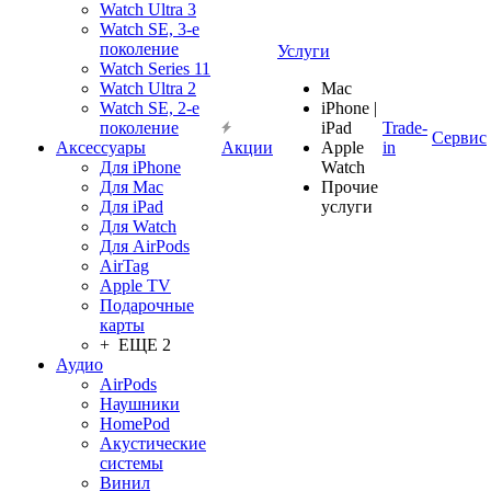
Watch Ultra 3
Watch SE, 3-е
поколение
Услуги
Watch Series 11
Watch Ultra 2
Mac
Watch SE, 2-е
iPhone |
поколение
iPad
Trade-
Сервис
Аксессуары
Акции
Apple
in
Для iPhone
Watch
Для Mac
Прочие
Для iPad
услуги
Для Watch
Для AirPods
AirTag
Apple TV
Подарочные
карты
+ ЕЩЕ 2
Аудио
AirPods
Наушники
HomePod
Акустические
системы
Винил