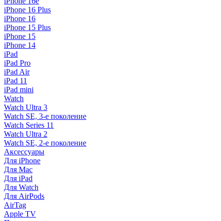
iPhone 16e
iPhone 16 Plus
iPhone 16
iPhone 15 Plus
iPhone 15
iPhone 14
iPad
iPad Pro
iPad Air
iPad 11
iPad mini
Watch
Watch Ultra 3
Watch SE, 3-е поколение
Watch Series 11
Watch Ultra 2
Watch SE, 2-е поколение
Аксессуары
Для iPhone
Для Mac
Для iPad
Для Watch
Для AirPods
AirTag
Apple TV