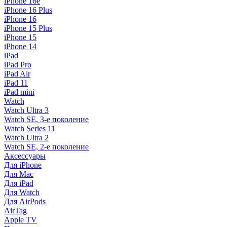
iPhone 16e
iPhone 16 Plus
iPhone 16
iPhone 15 Plus
iPhone 15
iPhone 14
iPad
iPad Pro
iPad Air
iPad 11
iPad mini
Watch
Watch Ultra 3
Watch SE, 3-е поколение
Watch Series 11
Watch Ultra 2
Watch SE, 2-е поколение
Аксессуары
Для iPhone
Для Mac
Для iPad
Для Watch
Для AirPods
AirTag
Apple TV