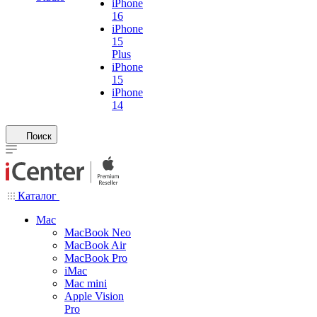
iPhone
16
iPhone
15
Plus
iPhone
15
iPhone
14
Поиск
Каталог
Mac
MacBook Neo
MacBook Air
MacBook Pro
iMac
Mac mini
Apple Vision
Pro