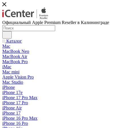
Официальный Apple Premium Reseller в Калининграде
Каталог
Mac
MacBook Neo
MacBook Air
MacBook Pro
iMac
Mac mini
Apple Vision Pro
Mac Studio
iPhone
iPhone 17e
iPhone 17 Pro Max
iPhone 17 Pro
iPhone Air
iPhone 17
iPhone 16 Pro Max
iPhone 16 Pro