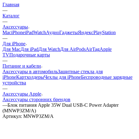
Главная
—
Каталог
—
Аксессуары
Mac
iPhone
iPad
Watch
Аудио
Гаджеты
Яндекс
PlayStation
—
Для iPhone
Для Mac
Для iPad
Для Watch
Для AirPods
AirTag
Apple
TV
Подарочные карты
—
Питание и кабели
Аксессуары в автомобиль
Защитные стекла для
iPhone
Картхолдеры
Чехлы для iPhone
Беспроводные зарядные
устройства
—
Аксессуары Apple
Аксессуары сторонних брендов
—
Блок питания Apple 35W Dual USB-C Power Adapter
(MNWP3ZM/A)
Артикул:
MNWP3ZM/A