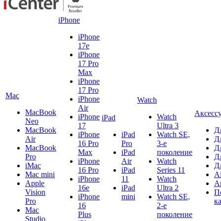
iPhone
iPhone
17e
iPhone
17 Pro
Max
iPhone
17 Pro
Mac
iPhone
Watch
Air
MacBook
Аксесс
iPhone
Watch
iPad
Neo
17
Ultra 3
MacBook
Д
iPhone
iPad
Watch SE,
Air
Д
16 Pro
Pro
3-е
MacBook
Д
Max
iPad
поколение
Pro
Д
iPhone
Air
Watch
iMac
Д
16 Pro
iPad
Series 11
Mac mini
A
iPhone
11
Watch
Apple
A
16e
iPad
Ultra 2
Vision
П
iPhone
mini
Watch SE,
Pro
к
16
2-е
Mac
Plus
поколение
Studio