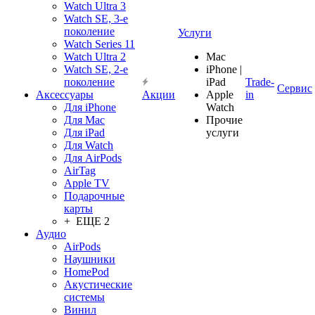
Watch Ultra 3
Watch SE, 3-е
поколение
Услуги
Watch Series 11
Watch Ultra 2
Mac
Watch SE, 2-е
iPhone |
поколение
iPad
Trade-
Сервис
Аксессуары
Акции
Apple
in
Для iPhone
Watch
Для Mac
Прочие
Для iPad
услуги
Для Watch
Для AirPods
AirTag
Apple TV
Подарочные
карты
+ ЕЩЕ 2
Аудио
AirPods
Наушники
HomePod
Акустические
системы
Винил