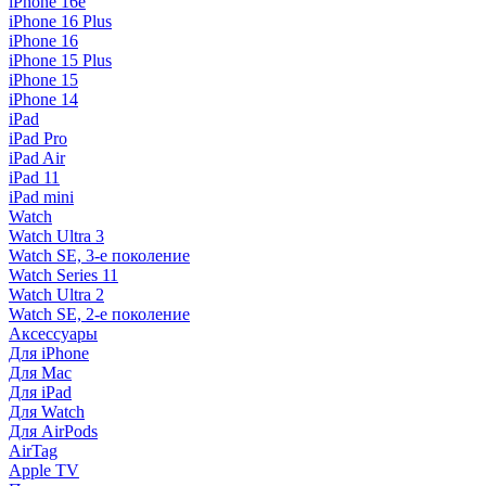
iPhone 16e
iPhone 16 Plus
iPhone 16
iPhone 15 Plus
iPhone 15
iPhone 14
iPad
iPad Pro
iPad Air
iPad 11
iPad mini
Watch
Watch Ultra 3
Watch SE, 3-е поколение
Watch Series 11
Watch Ultra 2
Watch SE, 2-е поколение
Аксессуары
Для iPhone
Для Mac
Для iPad
Для Watch
Для AirPods
AirTag
Apple TV