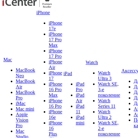
iPhone
iPhone
17e
iPhone
17 Pro
Max
iPhone
17 Pro
Mac
iPhone
Watch
Air
MacBook
Аксесс
iPhone
Watch
iPad
Neo
17
Ultra 3
MacBook
Д
iPhone
iPad
Watch SE,
Air
Д
16 Pro
Pro
3-е
MacBook
Д
Max
iPad
поколение
Pro
Д
iPhone
Air
Watch
iMac
Д
16 Pro
iPad
Series 11
Mac mini
A
iPhone
11
Watch
Apple
A
16e
iPad
Ultra 2
Vision
П
iPhone
mini
Watch SE,
Pro
к
16
2-е
Mac
Plus
поколение
Studio