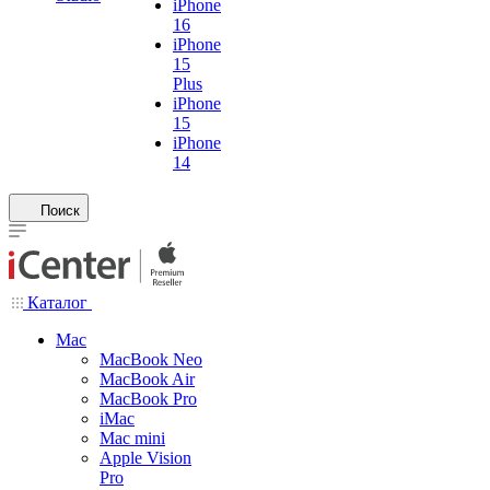
iPhone
16
iPhone
15
Plus
iPhone
15
iPhone
14
Поиск
Каталог
Mac
MacBook Neo
MacBook Air
MacBook Pro
iMac
Mac mini
Apple Vision
Pro