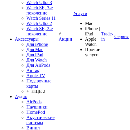
Watch Ultra 3
Watch SE, 3-е
поколение
Услуги
Watch Series 11
Watch Ultra 2
Mac
Watch SE, 2-е
iPhone |
поколение
iPad
Trade-
Сервис
Аксессуары
Акции
Apple
in
Для iPhone
Watch
Для Mac
Прочие
Для iPad
услуги
Для Watch
Для AirPods
AirTag
Apple TV
Подарочные
карты
+ ЕЩЕ 2
Аудио
AirPods
Наушники
HomePod
Акустические
системы
Винил