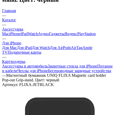
Главная
—
Каталог
—
Аксессуары
Mac
iPhone
iPad
Watch
Аудио
Гаджеты
Яндекс
PlayStation
—
Для iPhone
Для Mac
Для iPad
Для Watch
Для AirPods
AirTag
Apple
TV
Подарочные карты
—
Картхолдеры
Аксессуары в автомобиль
Защитные стекла для iPhone
Питание
и кабели
Чехлы для iPhone
Беспроводные зарядные устройства
—
Магнитный бумажник UNIQ FLIXA Magnetic card holder
Pop-out Grip-stand. Цвет: черный
Артикул:
FLIXA-JETBLACK