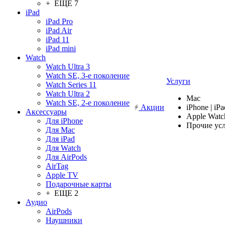
+ ЕЩЕ 7
iPad
iPad Pro
iPad Air
iPad 11
iPad mini
Watch
Watch Ultra 3
Watch SE, 3-е поколение
Услуги
Watch Series 11
Watch Ultra 2
Mac
Watch SE, 2-е поколение
Акции
iPhone | iPa
Аксессуары
Apple Watc
Для iPhone
Прочие ус
Для Mac
Для iPad
Для Watch
Для AirPods
AirTag
Apple TV
Подарочные карты
+ ЕЩЕ 2
Аудио
AirPods
Наушники