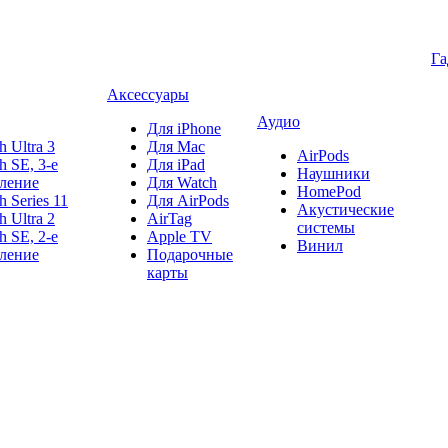
Г
Аксессуары
Аудио
Для iPhone
h Ultra 3
Для Mac
AirPods
h SE, 3-е
Для iPad
Наушники
ление
Для Watch
HomePod
h Series 11
Для AirPods
Акустические
h Ultra 2
AirTag
системы
h SE, 2-е
Apple TV
Винил
ление
Подарочные
карты