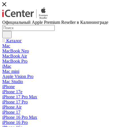
Официальный Apple Premium Reseller в Калининграде
Каталог
Mac
MacBook Neo
MacBook Air
MacBook Pro
iMac
Mac mini
Apple Vision Pro
Mac Studio
iPhone
iPhone 17e
iPhone 17 Pro Max
iPhone 17 Pro
iPhone Air
iPhone 17
iPhone 16 Pro Max
iPhone 16 Pro