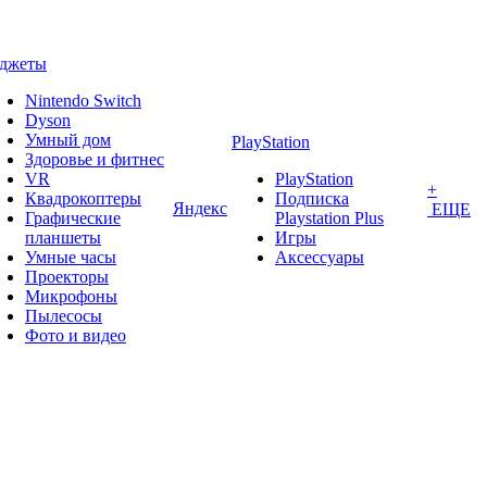
аджеты
Nintendo Switch
Dyson
Умный дом
PlayStation
Здоровье и фитнес
VR
PlayStation
+
Квадрокоптеры
Подписка
Яндекс
ЕЩЕ
Графические
Playstation Plus
планшеты
Игры
Умные часы
Аксессуары
Проекторы
Микрофоны
Пылесосы
Фото и видео