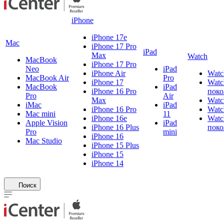
iPhone
iPhone 17e
Mac
iPhone 17 Pro
iPad
Max
Watch
MacBook
iPhone 17 Pro
Neo
iPad
iPhone Air
Watc
MacBook Air
Pro
iPhone 17
Watc
MacBook
iPad
iPhone 16 Pro
поко
Pro
Air
Max
Watc
iMac
iPad
iPhone 16 Pro
Watc
Mac mini
11
iPhone 16e
Watc
Apple Vision
iPad
iPhone 16 Plus
поко
Pro
mini
iPhone 16
Mac Studio
iPhone 15 Plus
iPhone 15
iPhone 14
Поиск