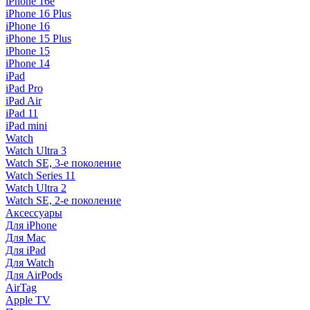
iPhone 16e
iPhone 16 Plus
iPhone 16
iPhone 15 Plus
iPhone 15
iPhone 14
iPad
iPad Pro
iPad Air
iPad 11
iPad mini
Watch
Watch Ultra 3
Watch SE, 3-е поколение
Watch Series 11
Watch Ultra 2
Watch SE, 2-е поколение
Аксессуары
Для iPhone
Для Mac
Для iPad
Для Watch
Для AirPods
AirTag
Apple TV