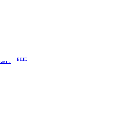
+ ЕЩЕ
такты