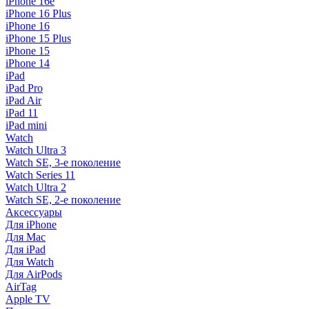
iPhone 16e
iPhone 16 Plus
iPhone 16
iPhone 15 Plus
iPhone 15
iPhone 14
iPad
iPad Pro
iPad Air
iPad 11
iPad mini
Watch
Watch Ultra 3
Watch SE, 3-е поколение
Watch Series 11
Watch Ultra 2
Watch SE, 2-е поколение
Аксессуары
Для iPhone
Для Mac
Для iPad
Для Watch
Для AirPods
AirTag
Apple TV