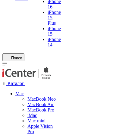
iPhone
16
iPhone
15
Plus
iPhone
15
iPhone
14
Поиск
Каталог
Mac
MacBook Neo
MacBook Air
MacBook Pro
iMac
Mac mini
Apple Vision
Pro