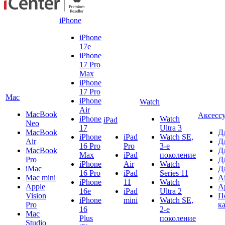
iPhone
iPhone
17e
iPhone
17 Pro
Max
iPhone
17 Pro
Mac
iPhone
Watch
Air
MacBook
Аксесс
iPhone
Watch
iPad
Neo
17
Ultra 3
MacBook
Д
iPhone
iPad
Watch SE,
Air
Д
16 Pro
Pro
3-е
MacBook
Д
Max
iPad
поколение
Pro
Д
iPhone
Air
Watch
iMac
Д
16 Pro
iPad
Series 11
Mac mini
A
iPhone
11
Watch
Apple
A
16e
iPad
Ultra 2
Vision
П
iPhone
mini
Watch SE,
Pro
к
16
2-е
Mac
Plus
поколение
Studio