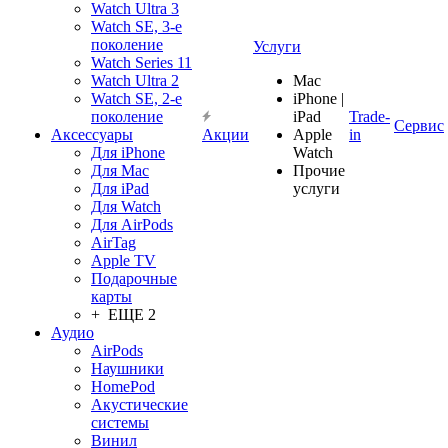
Watch Ultra 3
Watch SE, 3-е
поколение
Услуги
Watch Series 11
Watch Ultra 2
Mac
Watch SE, 2-е
iPhone |
поколение
iPad
Trade-
Сервис
Аксессуары
Акции
Apple
in
Для iPhone
Watch
Для Mac
Прочие
Для iPad
услуги
Для Watch
Для AirPods
AirTag
Apple TV
Подарочные
карты
+ ЕЩЕ 2
Аудио
AirPods
Наушники
HomePod
Акустические
системы
Винил