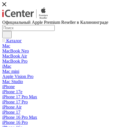
Официальный Apple Premium Reseller в Калининграде
Каталог
Mac
MacBook Neo
MacBook Air
MacBook Pro
iMac
Mac mini
Apple Vision Pro
Mac Studio
iPhone
iPhone 17e
iPhone 17 Pro Max
iPhone 17 Pro
iPhone Air
iPhone 17
iPhone 16 Pro Max
iPhone 16 Pro