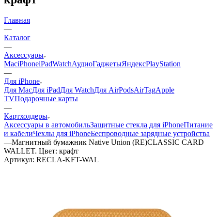
Главная
—
Каталог
—
Аксессуары
Mac
iPhone
iPad
Watch
Аудио
Гаджеты
Яндекс
PlayStation
—
Для iPhone
Для Mac
Для iPad
Для Watch
Для AirPods
AirTag
Apple
TV
Подарочные карты
—
Картхолдеры
Аксессуары в автомобиль
Защитные стекла для iPhone
Питание
и кабели
Чехлы для iPhone
Беспроводные зарядные устройства
—
Магнитный бумажник Native Union (RE)CLASSIC CARD
WALLET. Цвет: крафт
Артикул:
RECLA-KFT-WAL