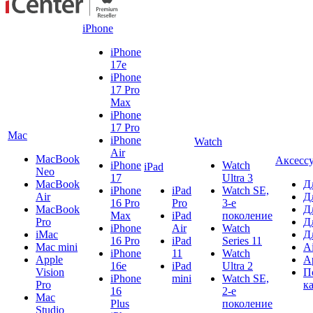
iPhone
iPhone
17e
iPhone
17 Pro
Max
iPhone
17 Pro
Mac
iPhone
Watch
Air
MacBook
Аксесс
iPhone
Watch
iPad
Neo
17
Ultra 3
MacBook
Д
iPhone
iPad
Watch SE,
Air
Д
16 Pro
Pro
3-е
MacBook
Д
Max
iPad
поколение
Pro
Д
iPhone
Air
Watch
iMac
Д
16 Pro
iPad
Series 11
Mac mini
A
iPhone
11
Watch
Apple
A
16e
iPad
Ultra 2
Vision
П
iPhone
mini
Watch SE,
Pro
к
16
2-е
Mac
Plus
поколение
Studio