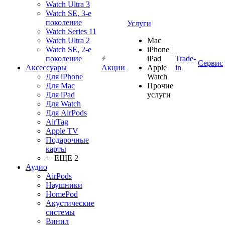
Watch Ultra 3
Watch SE, 3-е
поколение
Услуги
Watch Series 11
Watch Ultra 2
Mac
Watch SE, 2-е
iPhone |
поколение
iPad
Trade-
Сервис
Аксессуары
Акции
Apple
in
Для iPhone
Watch
Для Mac
Прочие
Для iPad
услуги
Для Watch
Для AirPods
AirTag
Apple TV
Подарочные
карты
+ ЕЩЕ 2
Аудио
AirPods
Наушники
HomePod
Акустические
системы
Винил