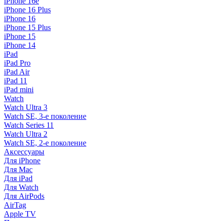
iPhone 16e
iPhone 16 Plus
iPhone 16
iPhone 15 Plus
iPhone 15
iPhone 14
iPad
iPad Pro
iPad Air
iPad 11
iPad mini
Watch
Watch Ultra 3
Watch SE, 3-е поколение
Watch Series 11
Watch Ultra 2
Watch SE, 2-е поколение
Аксессуары
Для iPhone
Для Mac
Для iPad
Для Watch
Для AirPods
AirTag
Apple TV