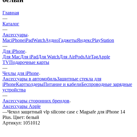
Главная
—
Каталог
—
Аксессуары
Mac
iPhone
iPad
Watch
Аудио
Гаджеты
Яндекс
PlayStation
—
Для iPhone
Для Mac
Для iPad
Для Watch
Для AirPods
AirTag
Apple
TV
Подарочные карты
—
Чехлы для iPhone
Аксессуары в автомобиль
Защитные стекла для
iPhone
Картхолдеры
Питание и кабели
Беспроводные зарядные
устройства
—
Аксессуары сторонних брендов
Аксессуары Apple
—
Чехол защитный vlp silicone case с Magsafe для iPhone 14
Plus. Цвет: белый
Артикул:
1051012