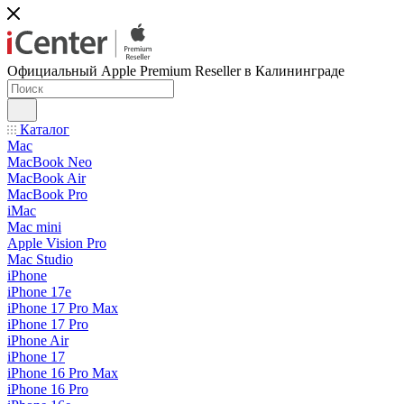
Официальный Apple Premium Reseller в Калининграде
Каталог
Mac
MacBook Neo
MacBook Air
MacBook Pro
iMac
Mac mini
Apple Vision Pro
Mac Studio
iPhone
iPhone 17e
iPhone 17 Pro Max
iPhone 17 Pro
iPhone Air
iPhone 17
iPhone 16 Pro Max
iPhone 16 Pro