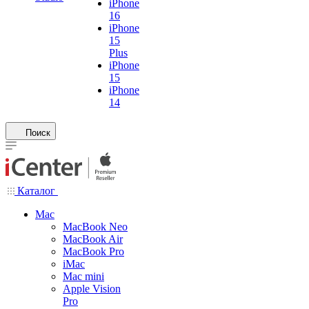
iPhone
16
iPhone
15
Plus
iPhone
15
iPhone
14
Поиск
Каталог
Mac
MacBook Neo
MacBook Air
MacBook Pro
iMac
Mac mini
Apple Vision
Pro