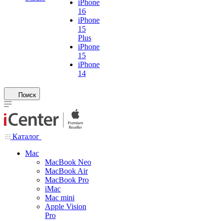
iPhone
16
iPhone
15
Plus
iPhone
15
iPhone
14
Поиск
Каталог
Mac
MacBook Neo
MacBook Air
MacBook Pro
iMac
Mac mini
Apple Vision
Pro