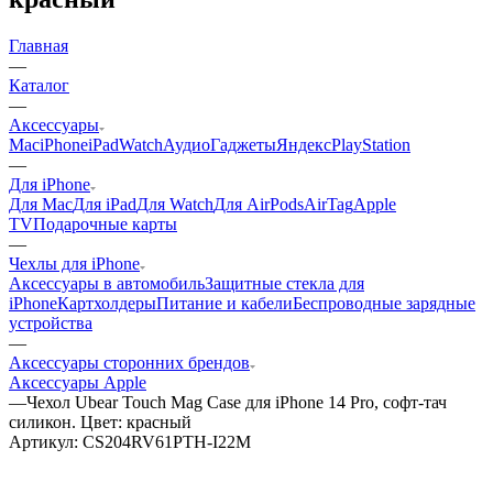
Главная
—
Каталог
—
Аксессуары
Mac
iPhone
iPad
Watch
Аудио
Гаджеты
Яндекс
PlayStation
—
Для iPhone
Для Mac
Для iPad
Для Watch
Для AirPods
AirTag
Apple
TV
Подарочные карты
—
Чехлы для iPhone
Аксессуары в автомобиль
Защитные стекла для
iPhone
Картхолдеры
Питание и кабели
Беспроводные зарядные
устройства
—
Аксессуары сторонних брендов
Аксессуары Apple
—
Чехол Ubear Touch Mag Case для iPhone 14 Pro, софт-тач
силикон. Цвет: красный
Артикул:
CS204RV61PTH-I22M