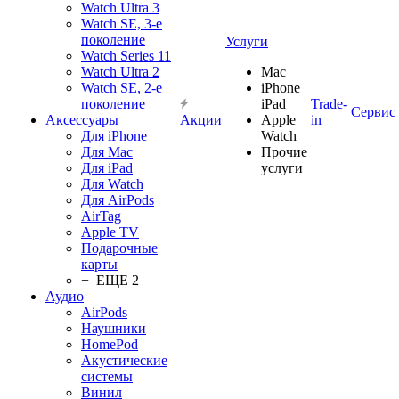
Watch Ultra 3
Watch SE, 3-е
поколение
Услуги
Watch Series 11
Watch Ultra 2
Mac
Watch SE, 2-е
iPhone |
поколение
iPad
Trade-
Сервис
Аксессуары
Акции
Apple
in
Для iPhone
Watch
Для Mac
Прочие
Для iPad
услуги
Для Watch
Для AirPods
AirTag
Apple TV
Подарочные
карты
+ ЕЩЕ 2
Аудио
AirPods
Наушники
HomePod
Акустические
системы
Винил