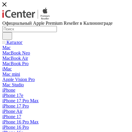
Официальный Apple Premium Reseller в Калининграде
Каталог
Mac
MacBook Neo
MacBook Air
MacBook Pro
iMac
Mac mini
Apple Vision Pro
Mac Studio
iPhone
iPhone 17e
iPhone 17 Pro Max
iPhone 17 Pro
iPhone Air
iPhone 17
iPhone 16 Pro Max
iPhone 16 Pro