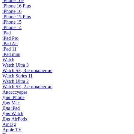
iPhone 16e
iPhone 16 Plus
iPhone 16
iPhone 15 Plus
iPhone 15
iPhone 14
iPad
iPad Pro
iPad Air
iPad 11
iPad mini
Watch
Watch Ultra 3
Watch SE, 3-е поколение
Watch Series 11
Watch Ultra 2
Watch SE, 2-е поколение
Аксессуары
Для iPhone
Для Mac
Для iPad
Для Watch
Для AirPods
AirTag
Apple TV