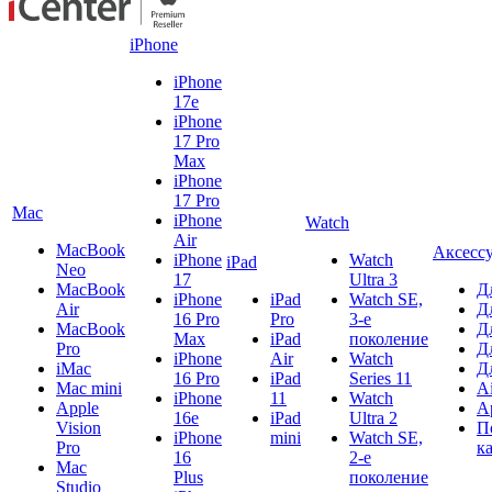
iPhone
iPhone
17e
iPhone
17 Pro
Max
iPhone
17 Pro
Mac
iPhone
Watch
Air
MacBook
Аксесс
iPhone
Watch
iPad
Neo
17
Ultra 3
MacBook
Д
iPhone
iPad
Watch SE,
Air
Д
16 Pro
Pro
3-е
MacBook
Д
Max
iPad
поколение
Pro
Д
iPhone
Air
Watch
iMac
Д
16 Pro
iPad
Series 11
Mac mini
A
iPhone
11
Watch
Apple
A
16e
iPad
Ultra 2
Vision
П
iPhone
mini
Watch SE,
Pro
к
16
2-е
Mac
Plus
поколение
Studio