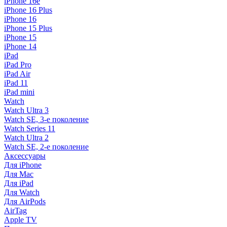
iPhone 16e
iPhone 16 Plus
iPhone 16
iPhone 15 Plus
iPhone 15
iPhone 14
iPad
iPad Pro
iPad Air
iPad 11
iPad mini
Watch
Watch Ultra 3
Watch SE, 3-е поколение
Watch Series 11
Watch Ultra 2
Watch SE, 2-е поколение
Аксессуары
Для iPhone
Для Mac
Для iPad
Для Watch
Для AirPods
AirTag
Apple TV