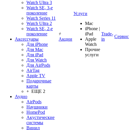
Watch Ultra 3
Watch SE, 3-е
поколение
Услуги
Watch Series 11
Watch Ultra 2
Mac
Watch SE, 2-е
iPhone |
поколение
iPad
Trade-
Сервис
Аксессуары
Акции
Apple
in
Для iPhone
Watch
Для Mac
Прочие
Для iPad
услуги
Для Watch
Для AirPods
AirTag
Apple TV
Подарочные
карты
+ ЕЩЕ 2
Аудио
AirPods
Наушники
HomePod
Акустические
системы
Винил