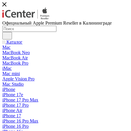
Официальный Apple Premium Reseller в Калининграде
Каталог
Mac
MacBook Neo
MacBook Air
MacBook Pro
iMac
Mac mini
Apple Vision Pro
Mac Studio
iPhone
iPhone 17e
iPhone 17 Pro Max
iPhone 17 Pro
iPhone Air
iPhone 17
iPhone 16 Pro Max
iPhone 16 Pro