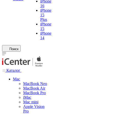
iPhone
16
iPhone
15
Plus
iPhone
15
iPhone
14
Поиск
Каталог
Mac
MacBook Neo
MacBook Air
MacBook Pro
iMac
Mac mini
Apple Vision
Pro