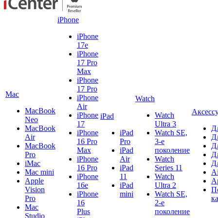
iPhone
iPhone
17e
iPhone
17 Pro
Max
iPhone
17 Pro
Mac
iPhone
Watch
Air
MacBook
Аксесс
iPhone
Watch
iPad
Neo
17
Ultra 3
MacBook
Д
iPhone
iPad
Watch SE,
Air
Д
16 Pro
Pro
3-е
MacBook
Д
Max
iPad
поколение
Pro
Д
iPhone
Air
Watch
iMac
Д
16 Pro
iPad
Series 11
Mac mini
A
iPhone
11
Watch
Apple
A
16e
iPad
Ultra 2
Vision
П
iPhone
mini
Watch SE,
Pro
к
16
2-е
Mac
Plus
поколение
Studio