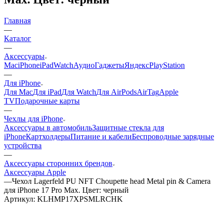
Главная
—
Каталог
—
Аксессуары
Mac
iPhone
iPad
Watch
Аудио
Гаджеты
Яндекс
PlayStation
—
Для iPhone
Для Mac
Для iPad
Для Watch
Для AirPods
AirTag
Apple
TV
Подарочные карты
—
Чехлы для iPhone
Аксессуары в автомобиль
Защитные стекла для
iPhone
Картхолдеры
Питание и кабели
Беспроводные зарядные
устройства
—
Аксессуары сторонних брендов
Аксессуары Apple
—
Чехол Lagerfeld PU NFT Choupette head Metal pin & Camera
для iPhone 17 Pro Max. Цвет: черный
Артикул:
KLHMP17XPSMLRCHK