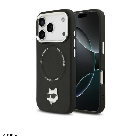
3 190
₽