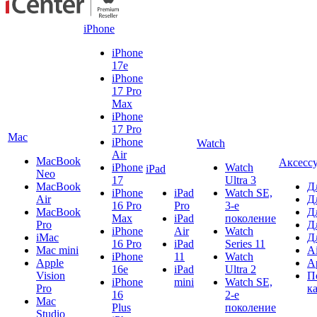
iPhone
iPhone
17e
iPhone
17 Pro
Max
iPhone
17 Pro
Mac
iPhone
Watch
Air
MacBook
Аксесс
iPhone
Watch
iPad
Neo
17
Ultra 3
MacBook
Д
iPhone
iPad
Watch SE,
Air
Д
16 Pro
Pro
3-е
MacBook
Д
Max
iPad
поколение
Pro
Д
iPhone
Air
Watch
iMac
Д
16 Pro
iPad
Series 11
Mac mini
A
iPhone
11
Watch
Apple
A
16e
iPad
Ultra 2
Vision
П
iPhone
mini
Watch SE,
Pro
к
16
2-е
Mac
Plus
поколение
Studio