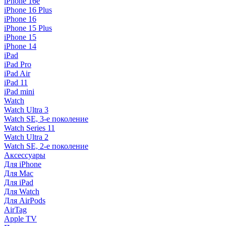
iPhone 16e
iPhone 16 Plus
iPhone 16
iPhone 15 Plus
iPhone 15
iPhone 14
iPad
iPad Pro
iPad Air
iPad 11
iPad mini
Watch
Watch Ultra 3
Watch SE, 3-е поколение
Watch Series 11
Watch Ultra 2
Watch SE, 2-е поколение
Аксессуары
Для iPhone
Для Mac
Для iPad
Для Watch
Для AirPods
AirTag
Apple TV