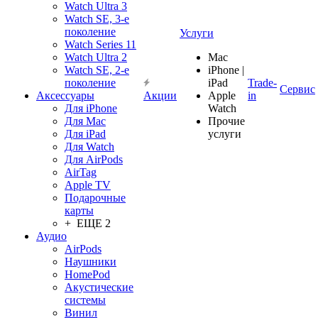
Watch Ultra 3
Watch SE, 3-е
поколение
Услуги
Watch Series 11
Watch Ultra 2
Mac
Watch SE, 2-е
iPhone |
поколение
iPad
Trade-
Сервис
Аксессуары
Акции
Apple
in
Для iPhone
Watch
Для Mac
Прочие
Для iPad
услуги
Для Watch
Для AirPods
AirTag
Apple TV
Подарочные
карты
+ ЕЩЕ 2
Аудио
AirPods
Наушники
HomePod
Акустические
системы
Винил