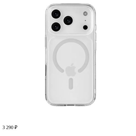
3 290
₽