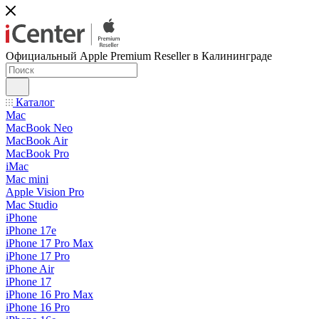
Официальный Apple Premium Reseller в Калининграде
Каталог
Mac
MacBook Neo
MacBook Air
MacBook Pro
iMac
Mac mini
Apple Vision Pro
Mac Studio
iPhone
iPhone 17e
iPhone 17 Pro Max
iPhone 17 Pro
iPhone Air
iPhone 17
iPhone 16 Pro Max
iPhone 16 Pro