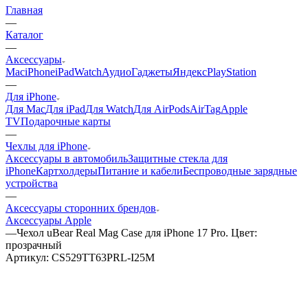
Главная
—
Каталог
—
Аксессуары
Mac
iPhone
iPad
Watch
Аудио
Гаджеты
Яндекс
PlayStation
—
Для iPhone
Для Mac
Для iPad
Для Watch
Для AirPods
AirTag
Apple
TV
Подарочные карты
—
Чехлы для iPhone
Аксессуары в автомобиль
Защитные стекла для
iPhone
Картхолдеры
Питание и кабели
Беспроводные зарядные
устройства
—
Аксессуары сторонних брендов
Аксессуары Apple
—
Чехол uBear Real Mag Case для iPhone 17 Pro. Цвет:
прозрачный
Артикул:
CS529TT63PRL-I25M