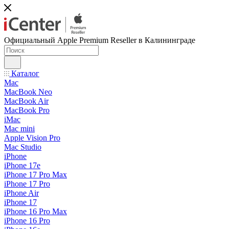
Официальный Apple Premium Reseller в Калининграде
Каталог
Mac
MacBook Neo
MacBook Air
MacBook Pro
iMac
Mac mini
Apple Vision Pro
Mac Studio
iPhone
iPhone 17e
iPhone 17 Pro Max
iPhone 17 Pro
iPhone Air
iPhone 17
iPhone 16 Pro Max
iPhone 16 Pro