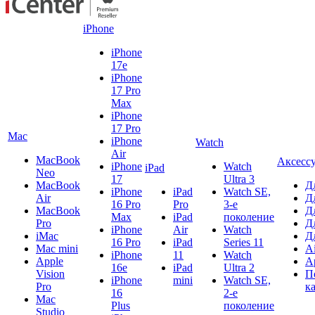
iPhone
iPhone
17e
iPhone
17 Pro
Max
iPhone
17 Pro
Mac
iPhone
Watch
Air
MacBook
Аксесс
iPhone
Watch
iPad
Neo
17
Ultra 3
MacBook
Д
iPhone
iPad
Watch SE,
Air
Д
16 Pro
Pro
3-е
MacBook
Д
Max
iPad
поколение
Pro
Д
iPhone
Air
Watch
iMac
Д
16 Pro
iPad
Series 11
Mac mini
A
iPhone
11
Watch
Apple
A
16e
iPad
Ultra 2
Vision
П
iPhone
mini
Watch SE,
Pro
к
16
2-е
Mac
Plus
поколение
Studio