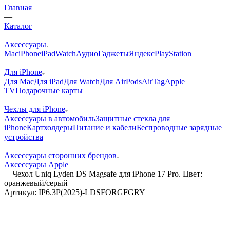
Главная
—
Каталог
—
Аксессуары
Mac
iPhone
iPad
Watch
Аудио
Гаджеты
Яндекс
PlayStation
—
Для iPhone
Для Mac
Для iPad
Для Watch
Для AirPods
AirTag
Apple
TV
Подарочные карты
—
Чехлы для iPhone
Аксессуары в автомобиль
Защитные стекла для
iPhone
Картхолдеры
Питание и кабели
Беспроводные зарядные
устройства
—
Аксессуары сторонних брендов
Аксессуары Apple
—
Чехол Uniq Lyden DS Magsafe для iPhone 17 Pro. Цвет:
оранжевый/серый
Артикул:
IP6.3P(2025)-LDSFORGFGRY