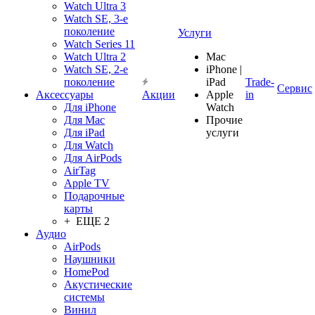
Watch Ultra 3
Watch SE, 3-е
поколение
Услуги
Watch Series 11
Watch Ultra 2
Mac
Watch SE, 2-е
iPhone |
поколение
iPad
Trade-
Сервис
Аксессуары
Акции
Apple
in
Для iPhone
Watch
Для Mac
Прочие
Для iPad
услуги
Для Watch
Для AirPods
AirTag
Apple TV
Подарочные
карты
+ ЕЩЕ 2
Аудио
AirPods
Наушники
HomePod
Акустические
системы
Винил