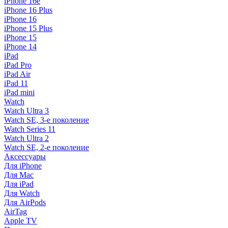
iPhone 16e
iPhone 16 Plus
iPhone 16
iPhone 15 Plus
iPhone 15
iPhone 14
iPad
iPad Pro
iPad Air
iPad 11
iPad mini
Watch
Watch Ultra 3
Watch SE, 3-е поколение
Watch Series 11
Watch Ultra 2
Watch SE, 2-е поколение
Аксессуары
Для iPhone
Для Mac
Для iPad
Для Watch
Для AirPods
AirTag
Apple TV