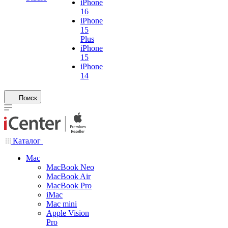
iPhone
16
iPhone
15
Plus
iPhone
15
iPhone
14
Поиск
Каталог
Mac
MacBook Neo
MacBook Air
MacBook Pro
iMac
Mac mini
Apple Vision
Pro