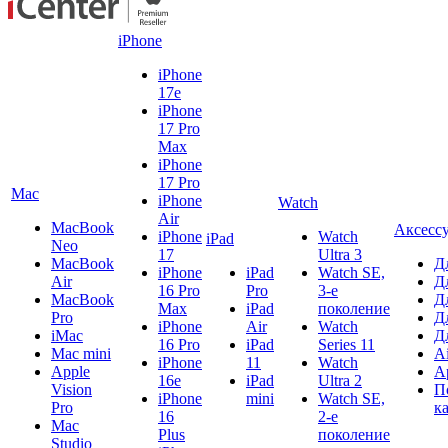
iPhone
iPhone
17e
iPhone
17 Pro
Max
iPhone
17 Pro
Mac
iPhone
Watch
Air
MacBook
Аксесс
iPhone
Watch
iPad
Neo
17
Ultra 3
MacBook
Д
iPhone
iPad
Watch SE,
Air
Д
16 Pro
Pro
3-е
MacBook
Д
Max
iPad
поколение
Pro
Д
iPhone
Air
Watch
iMac
Д
16 Pro
iPad
Series 11
Mac mini
A
iPhone
11
Watch
Apple
A
16e
iPad
Ultra 2
Vision
П
iPhone
mini
Watch SE,
Pro
к
16
2-е
Mac
Plus
поколение
Studio