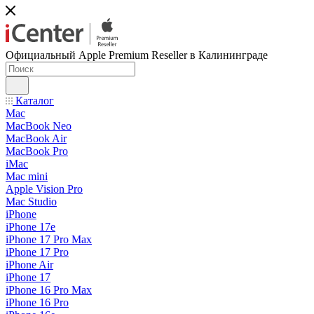
Официальный Apple Premium Reseller в Калининграде
Каталог
Mac
MacBook Neo
MacBook Air
MacBook Pro
iMac
Mac mini
Apple Vision Pro
Mac Studio
iPhone
iPhone 17e
iPhone 17 Pro Max
iPhone 17 Pro
iPhone Air
iPhone 17
iPhone 16 Pro Max
iPhone 16 Pro