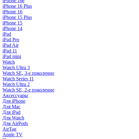
iPhone 16e
iPhone 16 Plus
iPhone 16
iPhone 15 Plus
iPhone 15
iPhone 14
iPad
iPad Pro
iPad Air
iPad 11
iPad mini
Watch
Watch Ultra 3
Watch SE, 3-е поколение
Watch Series 11
Watch Ultra 2
Watch SE, 2-е поколение
Аксессуары
Для iPhone
Для Mac
Для iPad
Для Watch
Для AirPods
AirTag
Apple TV