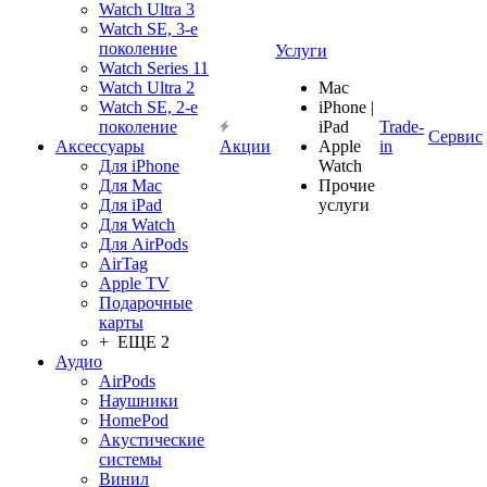
Watch Ultra 3
Watch SE, 3-е
поколение
Услуги
Watch Series 11
Watch Ultra 2
Mac
Watch SE, 2-е
iPhone |
поколение
iPad
Trade-
Сервис
Аксессуары
Акции
Apple
in
Для iPhone
Watch
Для Mac
Прочие
Для iPad
услуги
Для Watch
Для AirPods
AirTag
Apple TV
Подарочные
карты
+ ЕЩЕ 2
Аудио
AirPods
Наушники
HomePod
Акустические
системы
Винил