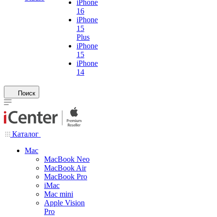
iPhone
16
iPhone
15
Plus
iPhone
15
iPhone
14
Поиск
Каталог
Mac
MacBook Neo
MacBook Air
MacBook Pro
iMac
Mac mini
Apple Vision
Pro