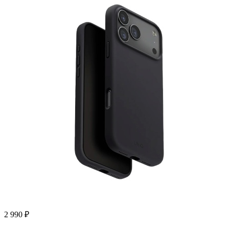
2 990
₽