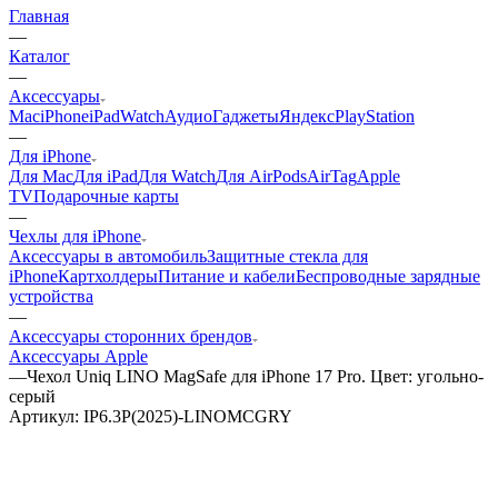
Главная
—
Каталог
—
Аксессуары
Mac
iPhone
iPad
Watch
Аудио
Гаджеты
Яндекс
PlayStation
—
Для iPhone
Для Mac
Для iPad
Для Watch
Для AirPods
AirTag
Apple
TV
Подарочные карты
—
Чехлы для iPhone
Аксессуары в автомобиль
Защитные стекла для
iPhone
Картхолдеры
Питание и кабели
Беспроводные зарядные
устройства
—
Аксессуары сторонних брендов
Аксессуары Apple
—
Чехол Uniq LINO MagSafe для iPhone 17 Pro. Цвет: угольно-
серый
Артикул:
IP6.3P(2025)-LINOMCGRY