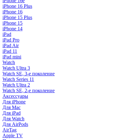
iPhone 16e
iPhone 16 Plus
iPhone 16
iPhone 15 Plus
iPhone 15
iPhone 14
iPad
iPad Pro
iPad Air
iPad 11
iPad mini
Watch
Watch Ultra 3
Watch SE, 3-е поколение
Watch Series 11
Watch Ultra 2
Watch SE, 2-е поколение
Аксессуары
Для iPhone
Для Mac
Для iPad
Для Watch
Для AirPods
AirTag
Apple TV