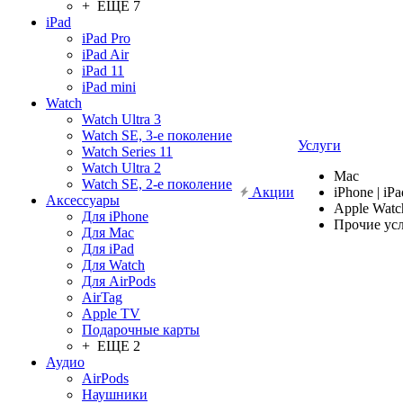
+ ЕЩЕ 7
iPad
iPad Pro
iPad Air
iPad 11
iPad mini
Watch
Watch Ultra 3
Watch SE, 3-е поколение
Услуги
Watch Series 11
Watch Ultra 2
Mac
Watch SE, 2-е поколение
Акции
iPhone | iPa
Аксессуары
Apple Watc
Для iPhone
Прочие ус
Для Mac
Для iPad
Для Watch
Для AirPods
AirTag
Apple TV
Подарочные карты
+ ЕЩЕ 2
Аудио
AirPods
Наушники