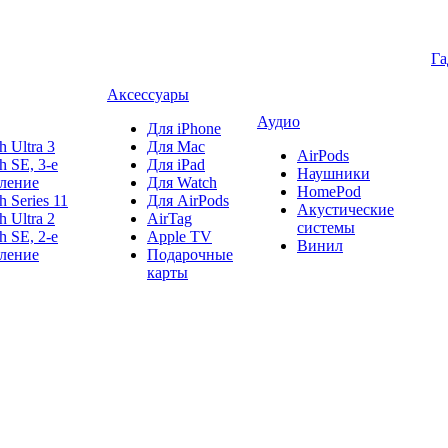
Г
Аксессуары
Аудио
Для iPhone
h Ultra 3
Для Mac
AirPods
h SE, 3-е
Для iPad
Наушники
ление
Для Watch
HomePod
h Series 11
Для AirPods
Акустические
h Ultra 2
AirTag
системы
h SE, 2-е
Apple TV
Винил
ление
Подарочные
карты