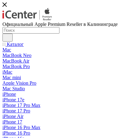
Официальный Apple Premium Reseller в Калининграде
Каталог
Mac
MacBook Neo
MacBook Air
MacBook Pro
iMac
Mac mini
Apple Vision Pro
Mac Studio
iPhone
iPhone 17e
iPhone 17 Pro Max
iPhone 17 Pro
iPhone Air
iPhone 17
iPhone 16 Pro Max
iPhone 16 Pro