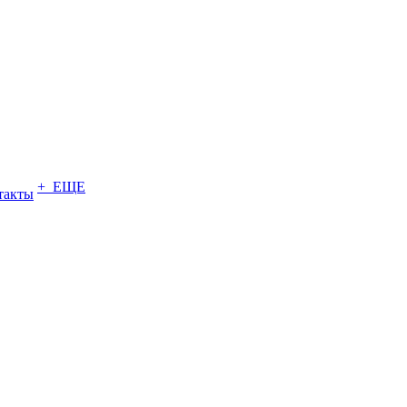
+ ЕЩЕ
такты