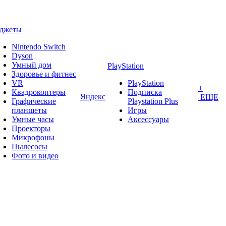
аджеты
Nintendo Switch
Dyson
Умный дом
PlayStation
Здоровье и фитнес
VR
PlayStation
+
Квадрокоптеры
Подписка
Яндекс
ЕЩЕ
Графические
Playstation Plus
планшеты
Игры
Умные часы
Аксессуары
Проекторы
Микрофоны
Пылесосы
Фото и видео