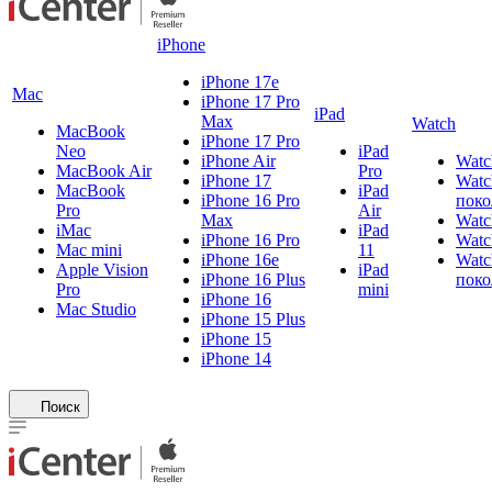
iPhone
iPhone 17e
Mac
iPhone 17 Pro
iPad
Max
Watch
MacBook
iPhone 17 Pro
Neo
iPad
iPhone Air
Watc
MacBook Air
Pro
iPhone 17
Watc
MacBook
iPad
iPhone 16 Pro
поко
Pro
Air
Max
Watc
iMac
iPad
iPhone 16 Pro
Watc
Mac mini
11
iPhone 16e
Watc
Apple Vision
iPad
iPhone 16 Plus
поко
Pro
mini
iPhone 16
Mac Studio
iPhone 15 Plus
iPhone 15
iPhone 14
Поиск