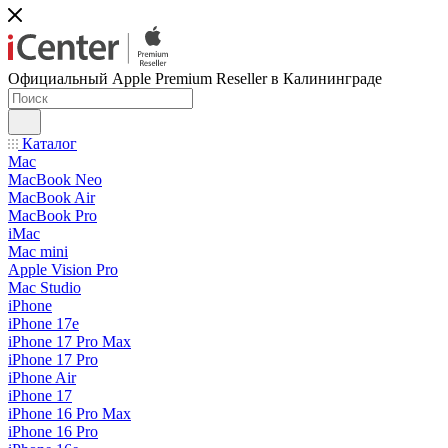
Официальный Apple Premium Reseller в Калининграде
Каталог
Mac
MacBook Neo
MacBook Air
MacBook Pro
iMac
Mac mini
Apple Vision Pro
Mac Studio
iPhone
iPhone 17e
iPhone 17 Pro Max
iPhone 17 Pro
iPhone Air
iPhone 17
iPhone 16 Pro Max
iPhone 16 Pro