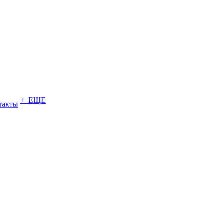
+ ЕЩЕ
такты