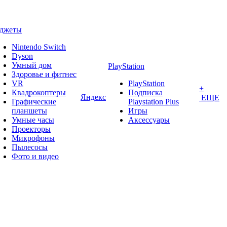
аджеты
Nintendo Switch
Dyson
Умный дом
PlayStation
Здоровье и фитнес
VR
PlayStation
+
Квадрокоптеры
Подписка
Яндекс
ЕЩЕ
Графические
Playstation Plus
планшеты
Игры
Умные часы
Аксессуары
Проекторы
Микрофоны
Пылесосы
Фото и видео