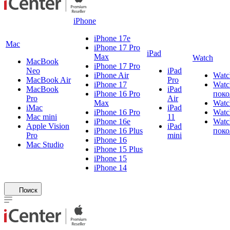
iPhone
iPhone 17e
Mac
iPhone 17 Pro
iPad
Max
Watch
MacBook
iPhone 17 Pro
Neo
iPad
iPhone Air
Watc
MacBook Air
Pro
iPhone 17
Watc
MacBook
iPad
iPhone 16 Pro
поко
Pro
Air
Max
Watc
iMac
iPad
iPhone 16 Pro
Watc
Mac mini
11
iPhone 16e
Watc
Apple Vision
iPad
iPhone 16 Plus
поко
Pro
mini
iPhone 16
Mac Studio
iPhone 15 Plus
iPhone 15
iPhone 14
Поиск