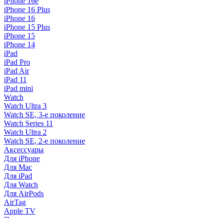
iPhone 16e
iPhone 16 Plus
iPhone 16
iPhone 15 Plus
iPhone 15
iPhone 14
iPad
iPad Pro
iPad Air
iPad 11
iPad mini
Watch
Watch Ultra 3
Watch SE, 3-е поколение
Watch Series 11
Watch Ultra 2
Watch SE, 2-е поколение
Аксессуары
Для iPhone
Для Mac
Для iPad
Для Watch
Для AirPods
AirTag
Apple TV