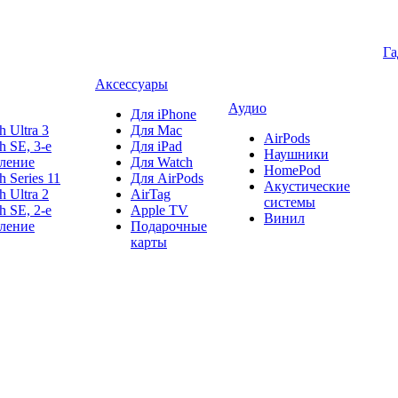
Г
Аксессуары
Аудио
Для iPhone
h Ultra 3
Для Mac
AirPods
h SE, 3-е
Для iPad
Наушники
ление
Для Watch
HomePod
h Series 11
Для AirPods
Акустические
h Ultra 2
AirTag
системы
h SE, 2-е
Apple TV
Винил
ление
Подарочные
карты