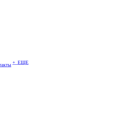
+ ЕЩЕ
такты