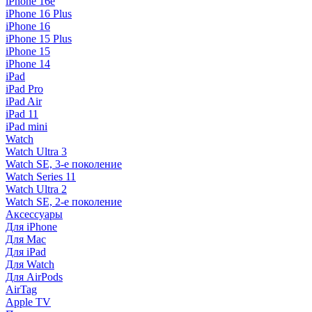
iPhone 16e
iPhone 16 Plus
iPhone 16
iPhone 15 Plus
iPhone 15
iPhone 14
iPad
iPad Pro
iPad Air
iPad 11
iPad mini
Watch
Watch Ultra 3
Watch SE, 3-е поколение
Watch Series 11
Watch Ultra 2
Watch SE, 2-е поколение
Аксессуары
Для iPhone
Для Mac
Для iPad
Для Watch
Для AirPods
AirTag
Apple TV