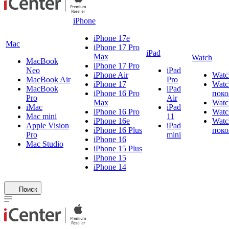
iPhone
iPhone 17e
Mac
iPhone 17 Pro
iPad
Max
Watch
MacBook
iPhone 17 Pro
Neo
iPad
iPhone Air
Watc
MacBook Air
Pro
iPhone 17
Watc
MacBook
iPad
iPhone 16 Pro
поко
Pro
Air
Max
Watc
iMac
iPad
iPhone 16 Pro
Watc
Mac mini
11
iPhone 16e
Watc
Apple Vision
iPad
iPhone 16 Plus
поко
Pro
mini
iPhone 16
Mac Studio
iPhone 15 Plus
iPhone 15
iPhone 14
Поиск