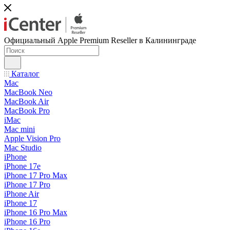
Официальный Apple Premium Reseller в Калининграде
Каталог
Mac
MacBook Neo
MacBook Air
MacBook Pro
iMac
Mac mini
Apple Vision Pro
Mac Studio
iPhone
iPhone 17e
iPhone 17 Pro Max
iPhone 17 Pro
iPhone Air
iPhone 17
iPhone 16 Pro Max
iPhone 16 Pro