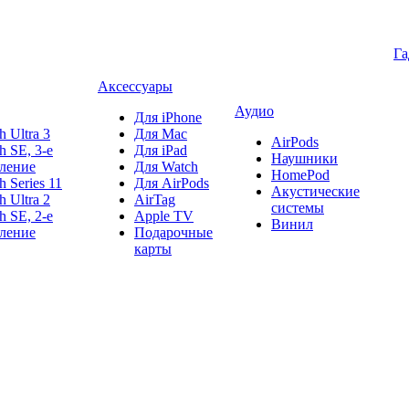
Г
Аксессуары
Аудио
Для iPhone
h Ultra 3
Для Mac
AirPods
h SE, 3-е
Для iPad
Наушники
ление
Для Watch
HomePod
h Series 11
Для AirPods
Акустические
h Ultra 2
AirTag
системы
h SE, 2-е
Apple TV
Винил
ление
Подарочные
карты