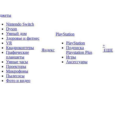
аджеты
Nintendo Switch
Dyson
Умный дом
PlayStation
Здоровье и фитнес
VR
PlayStation
+
Квадрокоптеры
Подписка
Яндекс
ЕЩЕ
Графические
Playstation Plus
планшеты
Игры
Умные часы
Аксессуары
Проекторы
Микрофоны
Пылесосы
Фото и видео