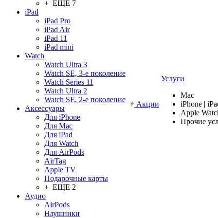
+ ЕЩЕ 7
iPad
iPad Pro
iPad Air
iPad 11
iPad mini
Watch
Watch Ultra 3
Watch SE, 3-е поколение
Услуги
Watch Series 11
Watch Ultra 2
Mac
Watch SE, 2-е поколение
Акции
iPhone | iPa
Аксессуары
Apple Watc
Для iPhone
Прочие ус
Для Mac
Для iPad
Для Watch
Для AirPods
AirTag
Apple TV
Подарочные карты
+ ЕЩЕ 2
Аудио
AirPods
Наушники