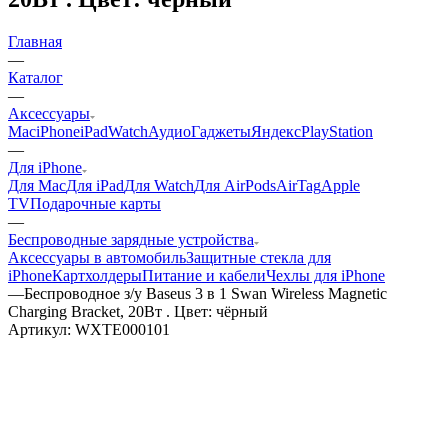
Главная
—
Каталог
—
Аксессуары
Mac
iPhone
iPad
Watch
Аудио
Гаджеты
Яндекс
PlayStation
—
Для iPhone
Для Mac
Для iPad
Для Watch
Для AirPods
AirTag
Apple
TV
Подарочные карты
—
Беспроводные зарядные устройства
Аксессуары в автомобиль
Защитные стекла для
iPhone
Картхолдеры
Питание и кабели
Чехлы для iPhone
—
Беспроводное з/у Baseus 3 в 1 Swan Wireless Magnetic
Charging Bracket, 20Вт . Цвет: чёрный
Артикул:
WXTE000101