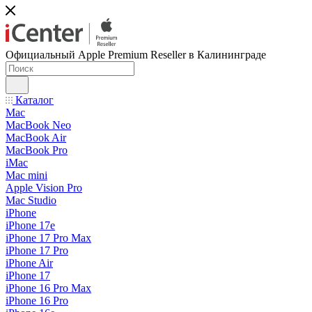
Официальный Apple Premium Reseller в Калининграде
Каталог
Mac
MacBook Neo
MacBook Air
MacBook Pro
iMac
Mac mini
Apple Vision Pro
Mac Studio
iPhone
iPhone 17e
iPhone 17 Pro Max
iPhone 17 Pro
iPhone Air
iPhone 17
iPhone 16 Pro Max
iPhone 16 Pro