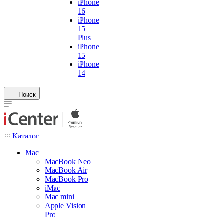
iPhone
16
iPhone
15
Plus
iPhone
15
iPhone
14
Поиск
Каталог
Mac
MacBook Neo
MacBook Air
MacBook Pro
iMac
Mac mini
Apple Vision
Pro