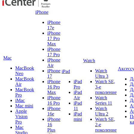
iPhone
iPhone
17e
iPhone
17 Pro
Max
iPhone
17 Pro
Mac
iPhone
Watch
Air
MacBook
Аксесс
iPhone
Watch
iPad
Neo
17
Ultra 3
MacBook
Д
iPhone
iPad
Watch SE,
Air
Д
16 Pro
Pro
3-е
MacBook
Д
Max
iPad
поколение
Pro
Д
iPhone
Air
Watch
iMac
Д
16 Pro
iPad
Series 11
Mac mini
A
iPhone
11
Watch
Apple
A
16e
iPad
Ultra 2
Vision
П
iPhone
mini
Watch SE,
Pro
к
16
2-е
Mac
Plus
поколение
Studio