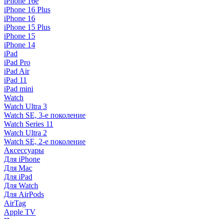
iPhone 16e
iPhone 16 Plus
iPhone 16
iPhone 15 Plus
iPhone 15
iPhone 14
iPad
iPad Pro
iPad Air
iPad 11
iPad mini
Watch
Watch Ultra 3
Watch SE, 3-е поколение
Watch Series 11
Watch Ultra 2
Watch SE, 2-е поколение
Аксессуары
Для iPhone
Для Mac
Для iPad
Для Watch
Для AirPods
AirTag
Apple TV