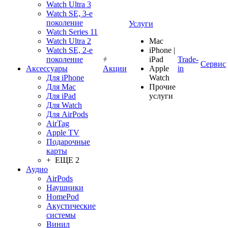
Watch Ultra 3
Watch SE, 3-е
поколение
Услуги
Watch Series 11
Watch Ultra 2
Mac
Watch SE, 2-е
iPhone |
поколение
iPad
Trade-
Сервис
Аксессуары
Акции
Apple
in
Для iPhone
Watch
Для Mac
Прочие
Для iPad
услуги
Для Watch
Для AirPods
AirTag
Apple TV
Подарочные
карты
+ ЕЩЕ 2
Аудио
AirPods
Наушники
HomePod
Акустические
системы
Винил