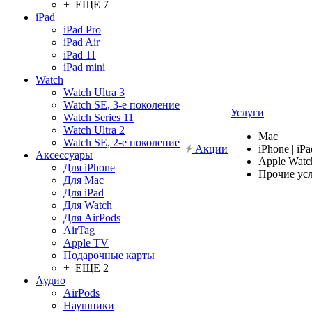
+ ЕЩЕ 7
iPad
iPad Pro
iPad Air
iPad 11
iPad mini
Watch
Watch Ultra 3
Watch SE, 3-е поколение
Услуги
Watch Series 11
Watch Ultra 2
Mac
Watch SE, 2-е поколение
Акции
iPhone | iPa
Аксессуары
Apple Watc
Для iPhone
Прочие ус
Для Mac
Для iPad
Для Watch
Для AirPods
AirTag
Apple TV
Подарочные карты
+ ЕЩЕ 2
Аудио
AirPods
Наушники