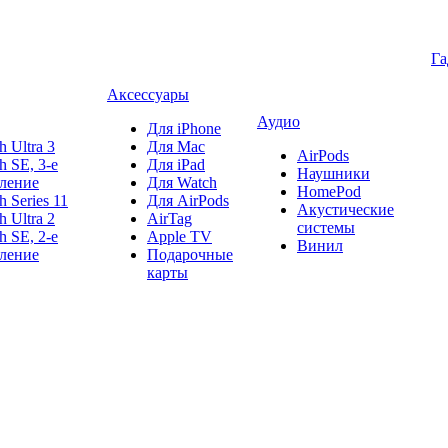
Г
Аксессуары
Аудио
Для iPhone
h Ultra 3
Для Mac
AirPods
h SE, 3-е
Для iPad
Наушники
ление
Для Watch
HomePod
h Series 11
Для AirPods
Акустические
h Ultra 2
AirTag
системы
h SE, 2-е
Apple TV
Винил
ление
Подарочные
карты