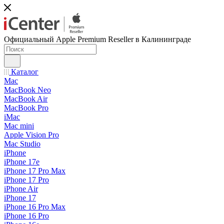
Официальный Apple Premium Reseller в Калининграде
Каталог
Mac
MacBook Neo
MacBook Air
MacBook Pro
iMac
Mac mini
Apple Vision Pro
Mac Studio
iPhone
iPhone 17e
iPhone 17 Pro Max
iPhone 17 Pro
iPhone Air
iPhone 17
iPhone 16 Pro Max
iPhone 16 Pro