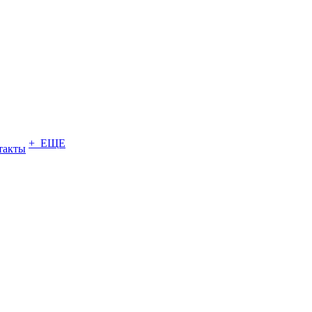
+ ЕЩЕ
такты