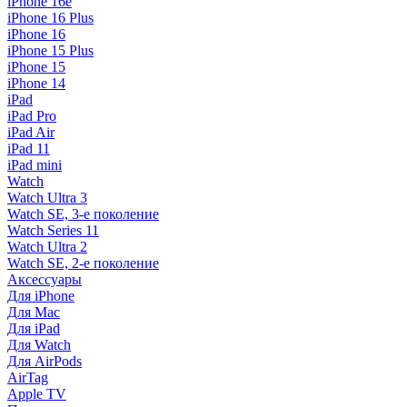
iPhone 16e
iPhone 16 Plus
iPhone 16
iPhone 15 Plus
iPhone 15
iPhone 14
iPad
iPad Pro
iPad Air
iPad 11
iPad mini
Watch
Watch Ultra 3
Watch SE, 3-е поколение
Watch Series 11
Watch Ultra 2
Watch SE, 2-е поколение
Аксессуары
Для iPhone
Для Mac
Для iPad
Для Watch
Для AirPods
AirTag
Apple TV