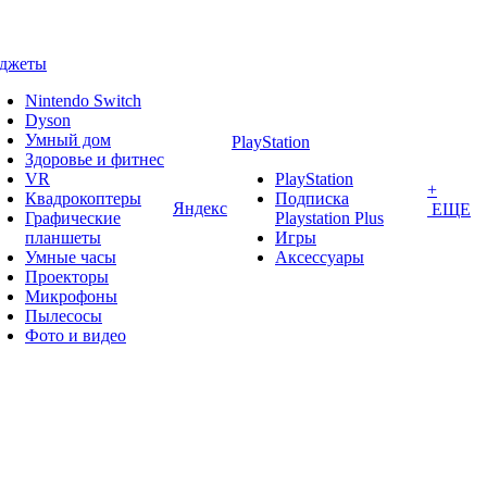
аджеты
Nintendo Switch
Dyson
Умный дом
PlayStation
Здоровье и фитнес
VR
PlayStation
+
Квадрокоптеры
Подписка
Яндекс
ЕЩЕ
Графические
Playstation Plus
планшеты
Игры
Умные часы
Аксессуары
Проекторы
Микрофоны
Пылесосы
Фото и видео