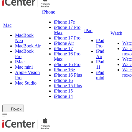
iPhone
iPhone 17e
Mac
iPhone 17 Pro
iPad
Max
Watch
MacBook
iPhone 17 Pro
Neo
iPad
iPhone Air
Watc
MacBook Air
Pro
iPhone 17
Watc
MacBook
iPad
iPhone 16 Pro
поко
Pro
Air
Max
Watc
iMac
iPad
iPhone 16 Pro
Watc
Mac mini
11
iPhone 16e
Watc
Apple Vision
iPad
iPhone 16 Plus
поко
Pro
mini
iPhone 16
Mac Studio
iPhone 15 Plus
iPhone 15
iPhone 14
Поиск