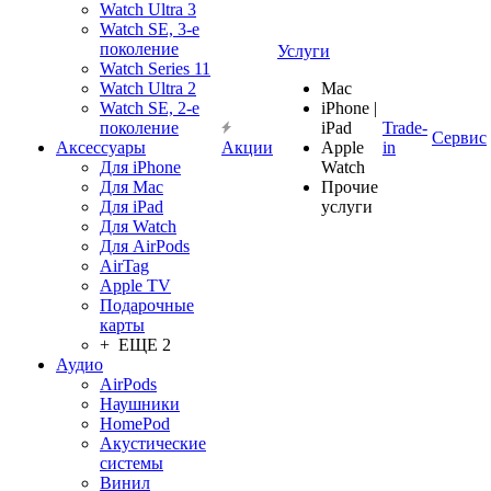
Watch Ultra 3
Watch SE, 3-е
поколение
Услуги
Watch Series 11
Watch Ultra 2
Mac
Watch SE, 2-е
iPhone |
поколение
iPad
Trade-
Сервис
Аксессуары
Акции
Apple
in
Для iPhone
Watch
Для Mac
Прочие
Для iPad
услуги
Для Watch
Для AirPods
AirTag
Apple TV
Подарочные
карты
+ ЕЩЕ 2
Аудио
AirPods
Наушники
HomePod
Акустические
системы
Винил