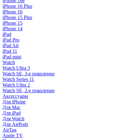
iPhone 16e
iPhone 16 Plus
iPhone 16
iPhone 15 Plus
iPhone 15
iPhone 14
iPad
iPad Pro
iPad Air
iPad 11
iPad mini
Watch
Watch Ultra 3
Watch SE, 3-е поколение
Watch Series 11
Watch Ultra 2
Watch SE, 2-е поколение
Аксессуары
Для iPhone
Для Mac
Для iPad
Для Watch
Для AirPods
AirTag
Apple TV