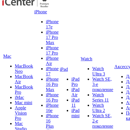
iPhone
iPhone
17e
iPhone
17 Pro
Max
iPhone
17 Pro
Mac
iPhone
Watch
Air
MacBook
Аксесс
iPhone
Watch
iPad
Neo
17
Ultra 3
MacBook
Д
iPhone
iPad
Watch SE,
Air
Д
16 Pro
Pro
3-е
MacBook
Д
Max
iPad
поколение
Pro
Д
iPhone
Air
Watch
iMac
Д
16 Pro
iPad
Series 11
Mac mini
A
iPhone
11
Watch
Apple
A
16e
iPad
Ultra 2
Vision
П
iPhone
mini
Watch SE,
Pro
к
16
2-е
Mac
Plus
поколение
Studio