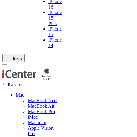
iPhone
16
iPhone
15
Plus
iPhone
15
iPhone
14
Поиск
Каталог
Mac
MacBook Neo
MacBook Air
MacBook Pro
iMac
Mac mini
Apple Vision
Pro