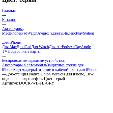
Главная
—
Каталог
—
Аксессуары
Mac
iPhone
iPad
Watch
Аудио
Гаджеты
Яндекс
PlayStation
—
Для iPhone
Для Mac
Для iPad
Для Watch
Для AirPods
AirTag
Apple
TV
Подарочные карты
—
Беспроводные зарядные устройства
Аксессуары в автомобиль
Защитные стекла для
iPhone
Картхолдеры
Питание и кабели
Чехлы для iPhone
—
Док-станция Native Union Wireless для iPhone, 10W,
подставка под телефон. Цвет: серый
Артикул:
DOCK-WL-FB-GRY