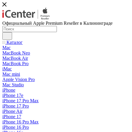
Официальный Apple Premium Reseller в Калининграде
Каталог
Mac
MacBook Neo
MacBook Air
MacBook Pro
iMac
Mac mini
Apple Vision Pro
Mac Studio
iPhone
iPhone 17e
iPhone 17 Pro Max
iPhone 17 Pro
iPhone Air
iPhone 17
iPhone 16 Pro Max
iPhone 16 Pro