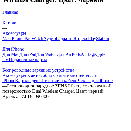
Главная
—
Каталог
—
Аксессуары
Mac
iPhone
iPad
Watch
Аудио
Гаджеты
Яндекс
PlayStation
—
Для iPhone
Для Mac
Для iPad
Для Watch
Для AirPods
AirTag
Apple
TV
Подарочные карты
—
Беспроводные зарядные устройства
Аксессуары в автомобиль
Защитные стекла для
iPhone
Картхолдеры
Питание и кабели
Чехлы для iPhone
—
Беспроводное зарядное ZENS Liberty со стеклянной
поверхностью Dual Wireless Charger. Цвет: черный
Артикул:
ZEDC09G/00