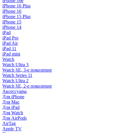
iPhone 16e
iPhone 16 Plus
iPhone 16
iPhone 15 Plus
iPhone 15
iPhone 14
iPad
iPad Pro
iPad Air
iPad 11
iPad mini
Watch
Watch Ultra 3
Watch SE, 3-е поколение
Watch Series 11
Watch Ultra 2
Watch SE, 2-е поколение
Аксессуары
Для iPhone
Для Mac
Для iPad
Для Watch
Для AirPods
AirTag
Apple TV