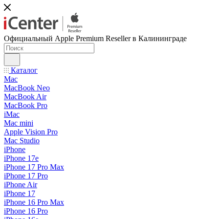
Официальный Apple Premium Reseller в Калининграде
Каталог
Mac
MacBook Neo
MacBook Air
MacBook Pro
iMac
Mac mini
Apple Vision Pro
Mac Studio
iPhone
iPhone 17e
iPhone 17 Pro Max
iPhone 17 Pro
iPhone Air
iPhone 17
iPhone 16 Pro Max
iPhone 16 Pro