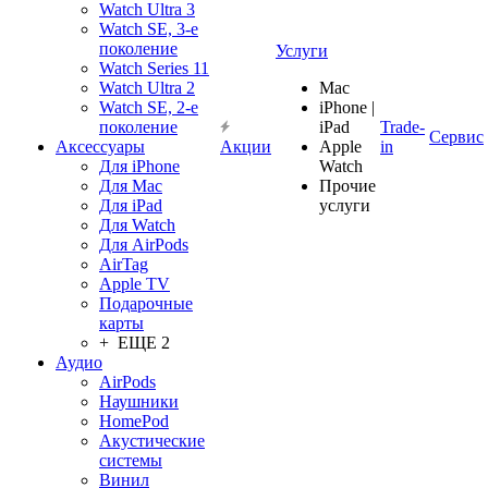
Watch Ultra 3
Watch SE, 3-е
поколение
Услуги
Watch Series 11
Watch Ultra 2
Mac
Watch SE, 2-е
iPhone |
поколение
iPad
Trade-
Сервис
Аксессуары
Акции
Apple
in
Для iPhone
Watch
Для Mac
Прочие
Для iPad
услуги
Для Watch
Для AirPods
AirTag
Apple TV
Подарочные
карты
+ ЕЩЕ 2
Аудио
AirPods
Наушники
HomePod
Акустические
системы
Винил