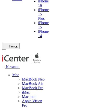
iPhone
16
iPhone
15
Plus
iPhone
15
iPhone
14
Поиск
Каталог
Mac
MacBook Neo
MacBook Air
MacBook Pro
iMac
Mac mini
Apple Vision
Pro