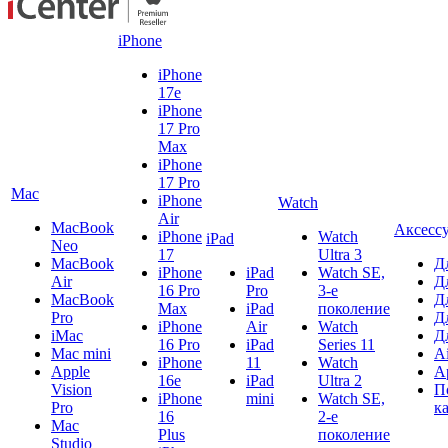
iPhone
iPhone
17e
iPhone
17 Pro
Max
iPhone
17 Pro
Mac
iPhone
Watch
Air
MacBook
Аксесс
iPhone
Watch
iPad
Neo
17
Ultra 3
MacBook
Д
iPhone
iPad
Watch SE,
Air
Д
16 Pro
Pro
3-е
MacBook
Д
Max
iPad
поколение
Pro
Д
iPhone
Air
Watch
iMac
Д
16 Pro
iPad
Series 11
Mac mini
A
iPhone
11
Watch
Apple
A
16e
iPad
Ultra 2
Vision
П
iPhone
mini
Watch SE,
Pro
к
16
2-е
Mac
Plus
поколение
Studio