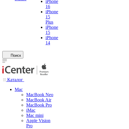
iPhone
16
iPhone
15
Plus
iPhone
15
iPhone
14
Поиск
Каталог
Mac
MacBook Neo
MacBook Air
MacBook Pro
iMac
Mac mini
Apple Vision
Pro