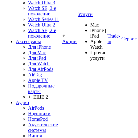
Watch Ultra 3
Watch SE, 3-е
поколение
Услуги
Watch Series 11
Watch Ultra 2
Mac
Watch SE, 2-е
iPhone |
поколение
iPad
Trade-
Сервис
Аксессуары
Акции
Apple
in
Для iPhone
Watch
Для Mac
Прочие
Для iPad
услуги
Для Watch
Для AirPods
AirTag
Apple TV
Подарочные
карты
+ ЕЩЕ 2
Аудио
AirPods
Наушники
HomePod
Акустические
системы
Винил