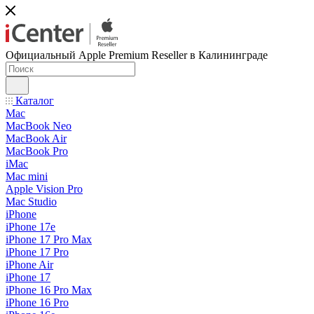
Официальный Apple Premium Reseller в Калининграде
Каталог
Mac
MacBook Neo
MacBook Air
MacBook Pro
iMac
Mac mini
Apple Vision Pro
Mac Studio
iPhone
iPhone 17e
iPhone 17 Pro Max
iPhone 17 Pro
iPhone Air
iPhone 17
iPhone 16 Pro Max
iPhone 16 Pro