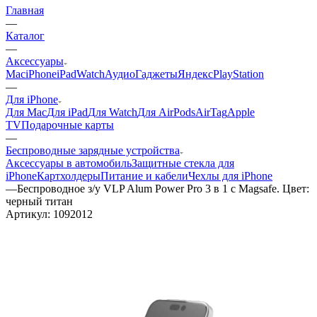
Главная
—
Каталог
—
Аксессуары
Mac
iPhone
iPad
Watch
Аудио
Гаджеты
Яндекс
PlayStation
—
Для iPhone
Для Mac
Для iPad
Для Watch
Для AirPods
AirTag
Apple
TV
Подарочные карты
—
Беспроводные зарядные устройства
Аксессуары в автомобиль
Защитные стекла для
iPhone
Картхолдеры
Питание и кабели
Чехлы для iPhone
—
Беспроводное з/у VLP Alum Power Pro 3 в 1 с Magsafe. Цвет:
черный титан
Артикул:
1092012