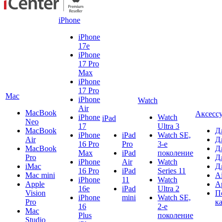
iPhone
iPhone
17e
iPhone
17 Pro
Max
iPhone
17 Pro
Mac
iPhone
Watch
Air
MacBook
Аксесс
iPhone
Watch
iPad
Neo
17
Ultra 3
MacBook
Д
iPhone
iPad
Watch SE,
Air
Д
16 Pro
Pro
3-е
MacBook
Д
Max
iPad
поколение
Pro
Д
iPhone
Air
Watch
iMac
Д
16 Pro
iPad
Series 11
Mac mini
A
iPhone
11
Watch
Apple
A
16e
iPad
Ultra 2
Vision
П
iPhone
mini
Watch SE,
Pro
к
16
2-е
Mac
Plus
поколение
Studio