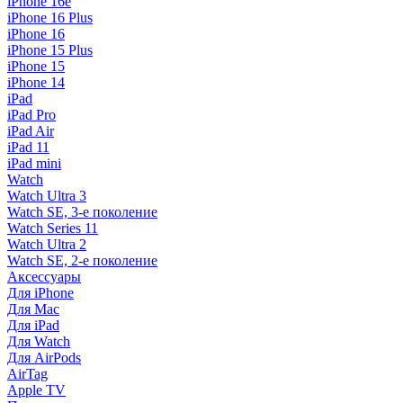
iPhone 16e
iPhone 16 Plus
iPhone 16
iPhone 15 Plus
iPhone 15
iPhone 14
iPad
iPad Pro
iPad Air
iPad 11
iPad mini
Watch
Watch Ultra 3
Watch SE, 3-е поколение
Watch Series 11
Watch Ultra 2
Watch SE, 2-е поколение
Аксессуары
Для iPhone
Для Mac
Для iPad
Для Watch
Для AirPods
AirTag
Apple TV