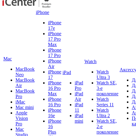
iPhone
iPhone
17e
iPhone
17 Pro
Max
iPhone
17 Pro
Mac
iPhone
Watch
Air
MacBook
Аксесс
iPhone
Watch
iPad
Neo
17
Ultra 3
MacBook
Д
iPhone
iPad
Watch SE,
Air
Д
16 Pro
Pro
3-е
MacBook
Д
Max
iPad
поколение
Pro
Д
iPhone
Air
Watch
iMac
Д
16 Pro
iPad
Series 11
Mac mini
A
iPhone
11
Watch
Apple
A
16e
iPad
Ultra 2
Vision
П
iPhone
mini
Watch SE,
Pro
к
16
2-е
Mac
Plus
поколение
Studio