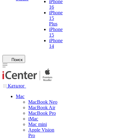
iPhone
16
iPhone
15
Plus
iPhone
15
iPhone
14
Поиск
Каталог
Mac
MacBook Neo
MacBook Air
MacBook Pro
iMac
Mac mini
Apple Vision
Pro