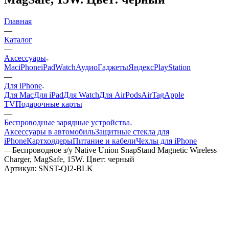
Главная
—
Каталог
—
Аксессуары
Mac
iPhone
iPad
Watch
Аудио
Гаджеты
Яндекс
PlayStation
—
Для iPhone
Для Mac
Для iPad
Для Watch
Для AirPods
AirTag
Apple
TV
Подарочные карты
—
Беспроводные зарядные устройства
Аксессуары в автомобиль
Защитные стекла для
iPhone
Картхолдеры
Питание и кабели
Чехлы для iPhone
—
Беспроводное з/у Native Union SnapStand Magnetic Wireless
Charger, MagSafe, 15W. Цвет: черный
Артикул:
SNST-QI2-BLK