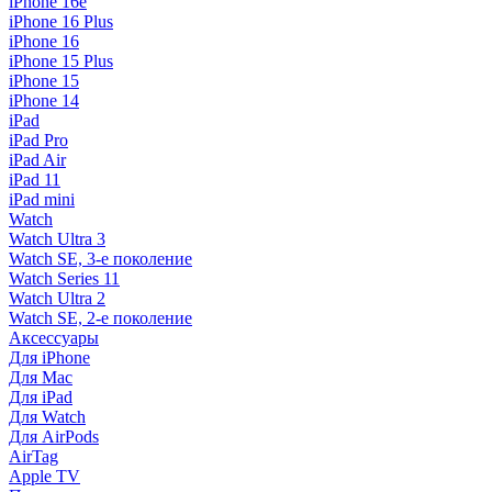
iPhone 16e
iPhone 16 Plus
iPhone 16
iPhone 15 Plus
iPhone 15
iPhone 14
iPad
iPad Pro
iPad Air
iPad 11
iPad mini
Watch
Watch Ultra 3
Watch SE, 3-е поколение
Watch Series 11
Watch Ultra 2
Watch SE, 2-е поколение
Аксессуары
Для iPhone
Для Mac
Для iPad
Для Watch
Для AirPods
AirTag
Apple TV