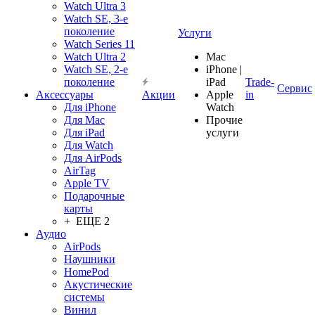
Watch Ultra 3
Watch SE, 3-е
поколение
Услуги
Watch Series 11
Watch Ultra 2
Mac
Watch SE, 2-е
iPhone |
поколение
iPad
Trade-
Сервис
Аксессуары
Акции
Apple
in
Для iPhone
Watch
Для Mac
Прочие
Для iPad
услуги
Для Watch
Для AirPods
AirTag
Apple TV
Подарочные
карты
+ ЕЩЕ 2
Аудио
AirPods
Наушники
HomePod
Акустические
системы
Винил