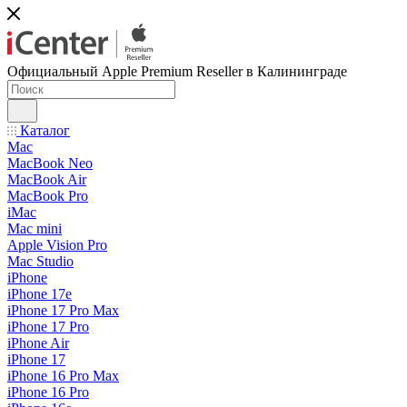
Официальный Apple Premium Reseller в Калининграде
Каталог
Mac
MacBook Neo
MacBook Air
MacBook Pro
iMac
Mac mini
Apple Vision Pro
Mac Studio
iPhone
iPhone 17e
iPhone 17 Pro Max
iPhone 17 Pro
iPhone Air
iPhone 17
iPhone 16 Pro Max
iPhone 16 Pro