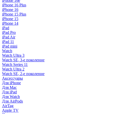
iPhone 16e
iPhone 16 Plus
iPhone 16
iPhone 15 Plus
iPhone 15
iPhone 14
iPad
iPad Pro
iPad Air
iPad 11
iPad mini
Watch
Watch Ultra 3
Watch SE, 3-е поколение
Watch Series 11
Watch Ultra 2
Watch SE, 2-е поколение
Аксессуары
Для iPhone
Для Mac
Для iPad
Для Watch
Для AirPods
AirTag
Apple TV