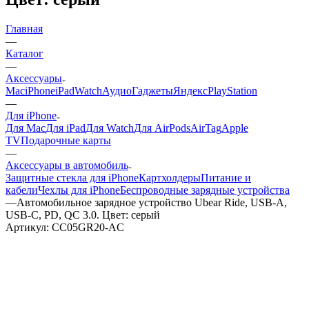
Главная
—
Каталог
—
Аксессуары
Mac
iPhone
iPad
Watch
Аудио
Гаджеты
Яндекс
PlayStation
—
Для iPhone
Для Mac
Для iPad
Для Watch
Для AirPods
AirTag
Apple
TV
Подарочные карты
—
Аксессуары в автомобиль
Защитные стекла для iPhone
Картхолдеры
Питание и
кабели
Чехлы для iPhone
Беспроводные зарядные устройства
—
Автомобильное зарядное устройство Ubear Ride, USB-A,
USB-C, PD, QC 3.0. Цвет: серый
Артикул:
CC05GR20-AC