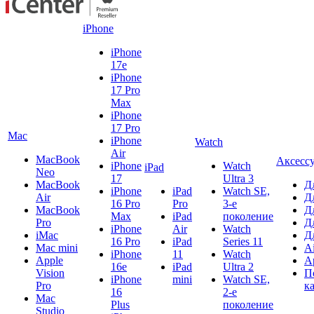
iPhone
iPhone
17e
iPhone
17 Pro
Max
iPhone
17 Pro
Mac
iPhone
Watch
Air
MacBook
Аксесс
iPhone
Watch
iPad
Neo
17
Ultra 3
MacBook
Д
iPhone
iPad
Watch SE,
Air
Д
16 Pro
Pro
3-е
MacBook
Д
Max
iPad
поколение
Pro
Д
iPhone
Air
Watch
iMac
Д
16 Pro
iPad
Series 11
Mac mini
A
iPhone
11
Watch
Apple
A
16e
iPad
Ultra 2
Vision
П
iPhone
mini
Watch SE,
Pro
к
16
2-е
Mac
Plus
поколение
Studio