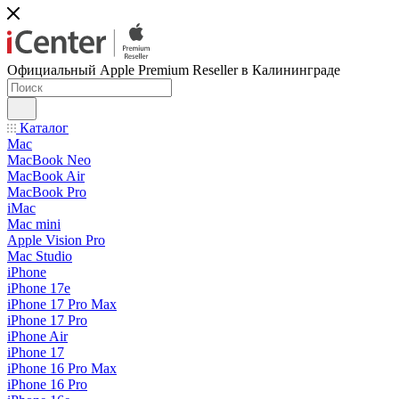
Официальный Apple Premium Reseller в Калининграде
Каталог
Mac
MacBook Neo
MacBook Air
MacBook Pro
iMac
Mac mini
Apple Vision Pro
Mac Studio
iPhone
iPhone 17e
iPhone 17 Pro Max
iPhone 17 Pro
iPhone Air
iPhone 17
iPhone 16 Pro Max
iPhone 16 Pro