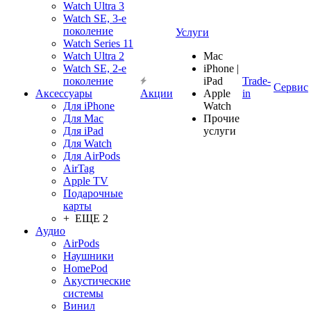
Watch Ultra 3
Watch SE, 3-е
поколение
Услуги
Watch Series 11
Watch Ultra 2
Mac
Watch SE, 2-е
iPhone |
поколение
iPad
Trade-
Сервис
Аксессуары
Акции
Apple
in
Для iPhone
Watch
Для Mac
Прочие
Для iPad
услуги
Для Watch
Для AirPods
AirTag
Apple TV
Подарочные
карты
+ ЕЩЕ 2
Аудио
AirPods
Наушники
HomePod
Акустические
системы
Винил