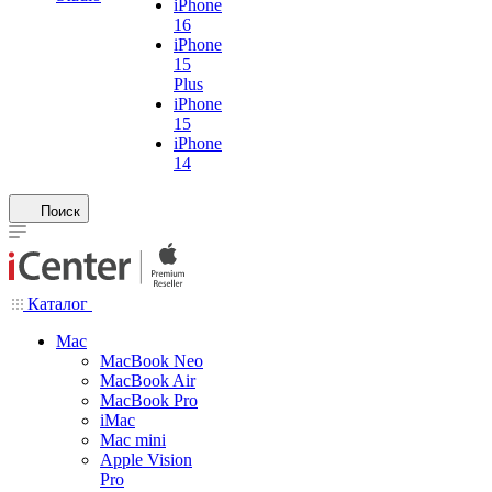
iPhone
16
iPhone
15
Plus
iPhone
15
iPhone
14
Поиск
Каталог
Mac
MacBook Neo
MacBook Air
MacBook Pro
iMac
Mac mini
Apple Vision
Pro