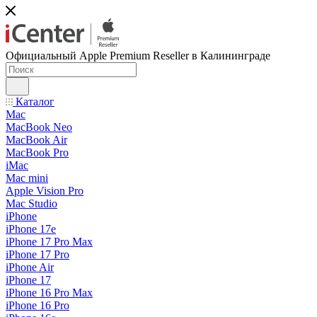
Официальный Apple Premium Reseller в Калининграде
Каталог
Mac
MacBook Neo
MacBook Air
MacBook Pro
iMac
Mac mini
Apple Vision Pro
Mac Studio
iPhone
iPhone 17e
iPhone 17 Pro Max
iPhone 17 Pro
iPhone Air
iPhone 17
iPhone 16 Pro Max
iPhone 16 Pro