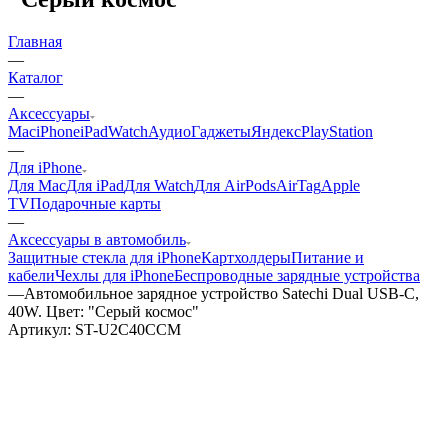
Главная
—
Каталог
—
Аксессуары
Mac
iPhone
iPad
Watch
Аудио
Гаджеты
Яндекс
PlayStation
—
Для iPhone
Для Mac
Для iPad
Для Watch
Для AirPods
AirTag
Apple
TV
Подарочные карты
—
Аксессуары в автомобиль
Защитные стекла для iPhone
Картхолдеры
Питание и
кабели
Чехлы для iPhone
Беспроводные зарядные устройства
—
Автомобильное зарядное устройство Satechi Dual USB-C,
40W. Цвет: "Серый космос"
Артикул:
ST-U2C40CCM