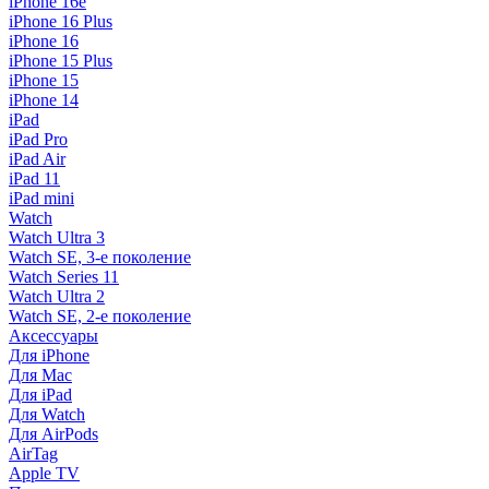
iPhone 16e
iPhone 16 Plus
iPhone 16
iPhone 15 Plus
iPhone 15
iPhone 14
iPad
iPad Pro
iPad Air
iPad 11
iPad mini
Watch
Watch Ultra 3
Watch SE, 3-е поколение
Watch Series 11
Watch Ultra 2
Watch SE, 2-е поколение
Аксессуары
Для iPhone
Для Mac
Для iPad
Для Watch
Для AirPods
AirTag
Apple TV