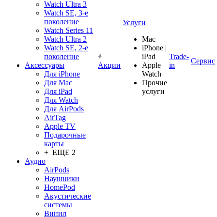
Watch Ultra 3
Watch SE, 3-е
поколение
Услуги
Watch Series 11
Watch Ultra 2
Mac
Watch SE, 2-е
iPhone |
поколение
iPad
Trade-
Сервис
Аксессуары
Акции
Apple
in
Для iPhone
Watch
Для Mac
Прочие
Для iPad
услуги
Для Watch
Для AirPods
AirTag
Apple TV
Подарочные
карты
+ ЕЩЕ 2
Аудио
AirPods
Наушники
HomePod
Акустические
системы
Винил