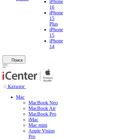
iPhone
16
iPhone
15
Plus
iPhone
15
iPhone
14
Поиск
Каталог
Mac
MacBook Neo
MacBook Air
MacBook Pro
iMac
Mac mini
Apple Vision
Pro