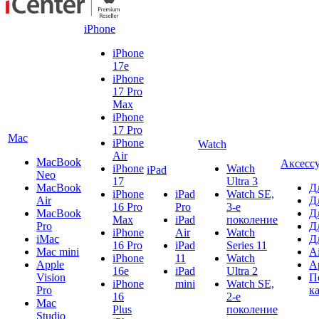
iPhone
iPhone
17e
iPhone
17 Pro
Max
iPhone
17 Pro
Mac
iPhone
Watch
Air
MacBook
Аксесс
iPhone
Watch
iPad
Neo
17
Ultra 3
MacBook
Д
iPhone
iPad
Watch SE,
Air
Д
16 Pro
Pro
3-е
MacBook
Д
Max
iPad
поколение
Pro
Д
iPhone
Air
Watch
iMac
Д
16 Pro
iPad
Series 11
Mac mini
A
iPhone
11
Watch
Apple
A
16e
iPad
Ultra 2
Vision
П
iPhone
mini
Watch SE,
Pro
к
16
2-е
Mac
Plus
поколение
Studio