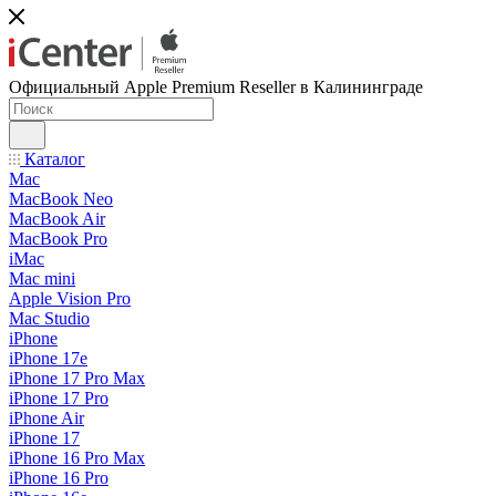
Официальный Apple Premium Reseller в Калининграде
Каталог
Mac
MacBook Neo
MacBook Air
MacBook Pro
iMac
Mac mini
Apple Vision Pro
Mac Studio
iPhone
iPhone 17e
iPhone 17 Pro Max
iPhone 17 Pro
iPhone Air
iPhone 17
iPhone 16 Pro Max
iPhone 16 Pro