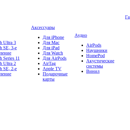
Г
Аксессуары
Аудио
Для iPhone
h Ultra 3
Для Mac
AirPods
h SE, 3-е
Для iPad
Наушники
ление
Для Watch
HomePod
h Series 11
Для AirPods
Акустические
h Ultra 2
AirTag
системы
h SE, 2-е
Apple TV
Винил
ление
Подарочные
карты