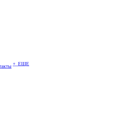
+ ЕЩЕ
такты