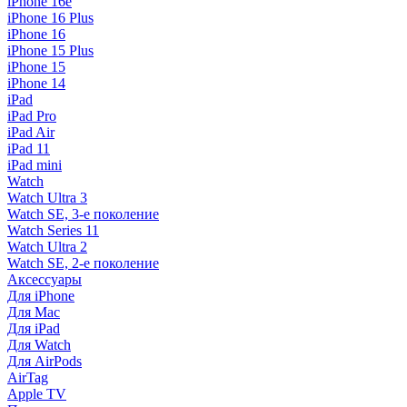
iPhone 16e
iPhone 16 Plus
iPhone 16
iPhone 15 Plus
iPhone 15
iPhone 14
iPad
iPad Pro
iPad Air
iPad 11
iPad mini
Watch
Watch Ultra 3
Watch SE, 3-е поколение
Watch Series 11
Watch Ultra 2
Watch SE, 2-е поколение
Аксессуары
Для iPhone
Для Mac
Для iPad
Для Watch
Для AirPods
AirTag
Apple TV