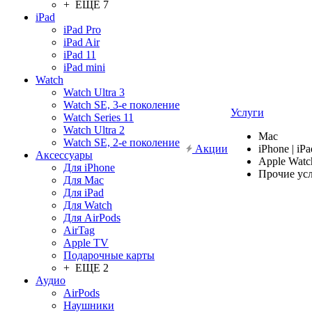
+ ЕЩЕ 7
iPad
iPad Pro
iPad Air
iPad 11
iPad mini
Watch
Watch Ultra 3
Watch SE, 3-е поколение
Услуги
Watch Series 11
Watch Ultra 2
Mac
Watch SE, 2-е поколение
Акции
iPhone | iPa
Аксессуары
Apple Watc
Для iPhone
Прочие ус
Для Mac
Для iPad
Для Watch
Для AirPods
AirTag
Apple TV
Подарочные карты
+ ЕЩЕ 2
Аудио
AirPods
Наушники