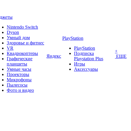
аджеты
Nintendo Switch
Dyson
Умный дом
PlayStation
Здоровье и фитнес
VR
PlayStation
+
Квадрокоптеры
Подписка
Яндекс
ЕЩЕ
Графические
Playstation Plus
планшеты
Игры
Умные часы
Аксессуары
Проекторы
Микрофоны
Пылесосы
Фото и видео