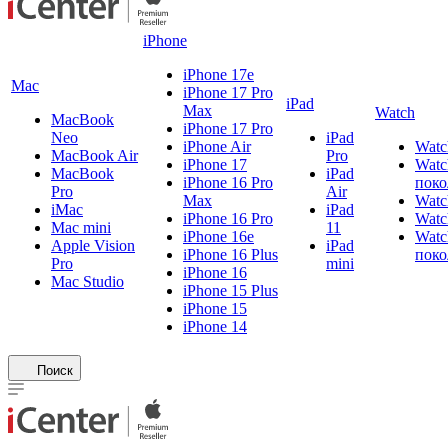
iPhone
iPhone 17e
Mac
iPhone 17 Pro
iPad
Max
Watch
MacBook
iPhone 17 Pro
Neo
iPad
iPhone Air
Watc
MacBook Air
Pro
iPhone 17
Watc
MacBook
iPad
iPhone 16 Pro
поко
Pro
Air
Max
Watc
iMac
iPad
iPhone 16 Pro
Watc
Mac mini
11
iPhone 16e
Watc
Apple Vision
iPad
iPhone 16 Plus
поко
Pro
mini
iPhone 16
Mac Studio
iPhone 15 Plus
iPhone 15
iPhone 14
Поиск