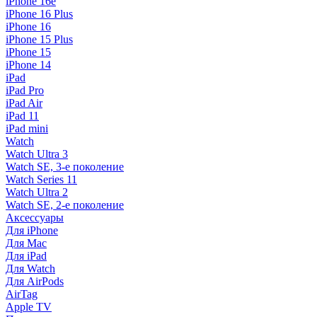
iPhone 16e
iPhone 16 Plus
iPhone 16
iPhone 15 Plus
iPhone 15
iPhone 14
iPad
iPad Pro
iPad Air
iPad 11
iPad mini
Watch
Watch Ultra 3
Watch SE, 3-е поколение
Watch Series 11
Watch Ultra 2
Watch SE, 2-е поколение
Аксессуары
Для iPhone
Для Mac
Для iPad
Для Watch
Для AirPods
AirTag
Apple TV