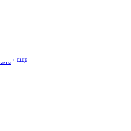
+ ЕЩЕ
такты