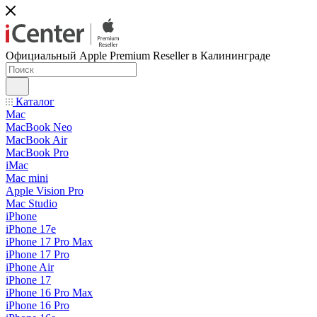
Официальный Apple Premium Reseller в Калининграде
Каталог
Mac
MacBook Neo
MacBook Air
MacBook Pro
iMac
Mac mini
Apple Vision Pro
Mac Studio
iPhone
iPhone 17e
iPhone 17 Pro Max
iPhone 17 Pro
iPhone Air
iPhone 17
iPhone 16 Pro Max
iPhone 16 Pro