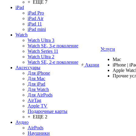
+ ЕЩЕ 7
iPad
iPad Pro
iPad Air
iPad 11
iPad mini
Watch
Watch Ultra 3
Watch SE, 3-е поколение
Услуги
Watch Series 11
Watch Ultra 2
Mac
Watch SE, 2-е поколение
Акции
iPhone | iPa
Аксессуары
Apple Watc
Для iPhone
Прочие ус
Для Mac
Для iPad
Для Watch
Для AirPods
AirTag
Apple TV
Подарочные карты
+ ЕЩЕ 2
Аудио
AirPods
Наушники