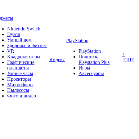
аджеты
Nintendo Switch
Dyson
Умный дом
PlayStation
Здоровье и фитнес
VR
PlayStation
+
Квадрокоптеры
Подписка
Яндекс
ЕЩЕ
Графические
Playstation Plus
планшеты
Игры
Умные часы
Аксессуары
Проекторы
Микрофоны
Пылесосы
Фото и видео