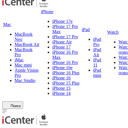
iPhone
iPhone 17e
Mac
iPhone 17 Pro
iPad
Max
Watch
MacBook
iPhone 17 Pro
Neo
iPad
iPhone Air
Watc
MacBook Air
Pro
iPhone 17
Watc
MacBook
iPad
iPhone 16 Pro
поко
Pro
Air
Max
Watc
iMac
iPad
iPhone 16 Pro
Watc
Mac mini
11
iPhone 16e
Watc
Apple Vision
iPad
iPhone 16 Plus
поко
Pro
mini
iPhone 16
Mac Studio
iPhone 15 Plus
iPhone 15
iPhone 14
Поиск