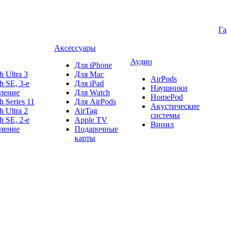
Г
Аксессуары
Аудио
Для iPhone
h Ultra 3
Для Mac
AirPods
h SE, 3-е
Для iPad
Наушники
ление
Для Watch
HomePod
h Series 11
Для AirPods
Акустические
h Ultra 2
AirTag
системы
h SE, 2-е
Apple TV
Винил
ление
Подарочные
карты