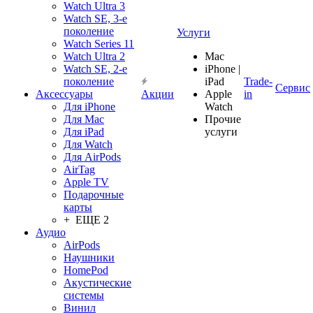
Watch Ultra 3
Watch SE, 3-е
поколение
Услуги
Watch Series 11
Watch Ultra 2
Mac
Watch SE, 2-е
iPhone |
поколение
iPad
Trade-
Сервис
Аксессуары
Акции
Apple
in
Для iPhone
Watch
Для Mac
Прочие
Для iPad
услуги
Для Watch
Для AirPods
AirTag
Apple TV
Подарочные
карты
+ ЕЩЕ 2
Аудио
AirPods
Наушники
HomePod
Акустические
системы
Винил