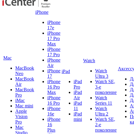
iPhone
iPhone
17e
iPhone
17 Pro
Max
iPhone
17 Pro
Mac
iPhone
Watch
Air
MacBook
Аксесс
iPhone
Watch
iPad
Neo
17
Ultra 3
MacBook
Д
iPhone
iPad
Watch SE,
Air
Д
16 Pro
Pro
3-е
MacBook
Д
Max
iPad
поколение
Pro
Д
iPhone
Air
Watch
iMac
Д
16 Pro
iPad
Series 11
Mac mini
A
iPhone
11
Watch
Apple
A
16e
iPad
Ultra 2
Vision
П
iPhone
mini
Watch SE,
Pro
к
16
2-е
Mac
Plus
поколение
Studio