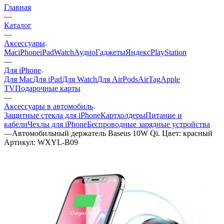
Главная
—
Каталог
—
Аксессуары
Mac
iPhone
iPad
Watch
Аудио
Гаджеты
Яндекс
PlayStation
—
Для iPhone
Для Mac
Для iPad
Для Watch
Для AirPods
AirTag
Apple
TV
Подарочные карты
—
Аксессуары в автомобиль
Защитные стекла для iPhone
Картхолдеры
Питание и
кабели
Чехлы для iPhone
Беспроводные зарядные устройства
—
Автомобильный держатель Baseus 10W Qi. Цвет: красный
Артикул:
WXYL-B09