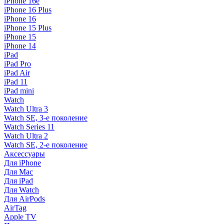
iPhone 16e
iPhone 16 Plus
iPhone 16
iPhone 15 Plus
iPhone 15
iPhone 14
iPad
iPad Pro
iPad Air
iPad 11
iPad mini
Watch
Watch Ultra 3
Watch SE, 3-е поколение
Watch Series 11
Watch Ultra 2
Watch SE, 2-е поколение
Аксессуары
Для iPhone
Для Mac
Для iPad
Для Watch
Для AirPods
AirTag
Apple TV