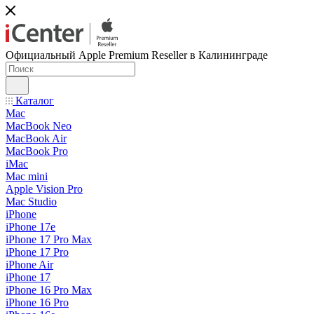
Официальный Apple Premium Reseller в Калининграде
Каталог
Mac
MacBook Neo
MacBook Air
MacBook Pro
iMac
Mac mini
Apple Vision Pro
Mac Studio
iPhone
iPhone 17e
iPhone 17 Pro Max
iPhone 17 Pro
iPhone Air
iPhone 17
iPhone 16 Pro Max
iPhone 16 Pro