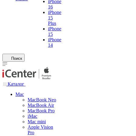
iPhone
16
iPhone
15
Plus
iPhone
15
iPhone
14
Поиск
Каталог
Mac
MacBook Neo
MacBook Air
MacBook Pro
iMac
Mac mini
Apple Vision
Pro