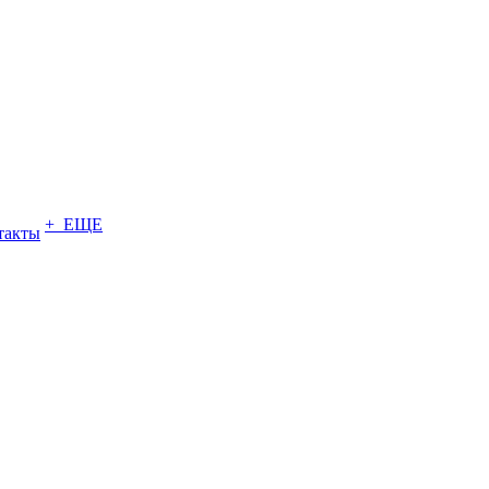
+ ЕЩЕ
такты