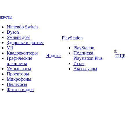
аджеты
Nintendo Switch
Dyson
Умный дом
PlayStation
Здоровье и фитнес
VR
PlayStation
+
Квадрокоптеры
Подписка
Яндекс
ЕЩЕ
Графические
Playstation Plus
планшеты
Игры
Умные часы
Аксессуары
Проекторы
Микрофоны
Пылесосы
Фото и видео