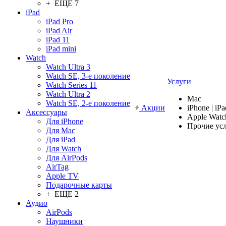
+ ЕЩЕ 7
iPad
iPad Pro
iPad Air
iPad 11
iPad mini
Watch
Watch Ultra 3
Watch SE, 3-е поколение
Услуги
Watch Series 11
Watch Ultra 2
Mac
Watch SE, 2-е поколение
Акции
iPhone | iPa
Аксессуары
Apple Watc
Для iPhone
Прочие ус
Для Mac
Для iPad
Для Watch
Для AirPods
AirTag
Apple TV
Подарочные карты
+ ЕЩЕ 2
Аудио
AirPods
Наушники