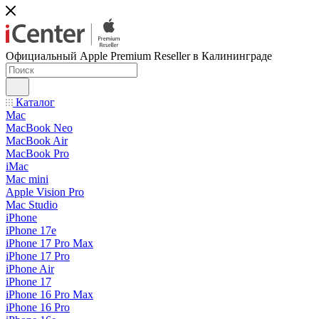
Официальный Apple Premium Reseller в Калининграде
Каталог
Mac
MacBook Neo
MacBook Air
MacBook Pro
iMac
Mac mini
Apple Vision Pro
Mac Studio
iPhone
iPhone 17e
iPhone 17 Pro Max
iPhone 17 Pro
iPhone Air
iPhone 17
iPhone 16 Pro Max
iPhone 16 Pro