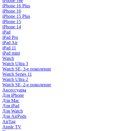
iPhone 16e
iPhone 16 Plus
iPhone 16
iPhone 15 Plus
iPhone 15
iPhone 14
iPad
iPad Pro
iPad Air
iPad 11
iPad mini
Watch
Watch Ultra 3
Watch SE, 3-е поколение
Watch Series 11
Watch Ultra 2
Watch SE, 2-е поколение
Аксессуары
Для iPhone
Для Mac
Для iPad
Для Watch
Для AirPods
AirTag
Apple TV