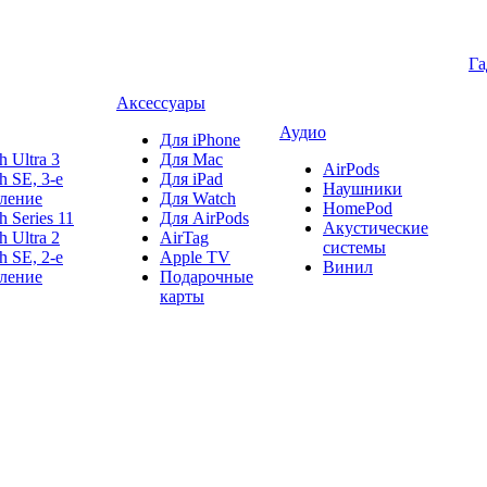
Г
Аксессуары
Аудио
Для iPhone
h Ultra 3
Для Mac
AirPods
h SE, 3-е
Для iPad
Наушники
ление
Для Watch
HomePod
h Series 11
Для AirPods
Акустические
h Ultra 2
AirTag
системы
h SE, 2-е
Apple TV
Винил
ление
Подарочные
карты