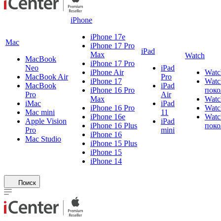
iPhone
iPhone 17e
Mac
iPhone 17 Pro
iPad
Max
Watch
MacBook
iPhone 17 Pro
Neo
iPad
iPhone Air
Watc
MacBook Air
Pro
iPhone 17
Watc
MacBook
iPad
iPhone 16 Pro
поко
Pro
Air
Max
Watc
iMac
iPad
iPhone 16 Pro
Watc
Mac mini
11
iPhone 16e
Watc
Apple Vision
iPad
iPhone 16 Plus
поко
Pro
mini
iPhone 16
Mac Studio
iPhone 15 Plus
iPhone 15
iPhone 14
Поиск