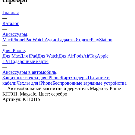
Главная
—
Каталог
—
Аксессуары
Mac
iPhone
iPad
Watch
Аудио
Гаджеты
Яндекс
PlayStation
—
Для iPhone
Для Mac
Для iPad
Для Watch
Для AirPods
AirTag
Apple
TV
Подарочные карты
—
Аксессуары в автомобиль
Защитные стекла для iPhone
Картхолдеры
Питание и
кабели
Чехлы для iPhone
Беспроводные зарядные устройства
—
Автомобильный магнитный держатель Magssory Prime
KIT011, Magsafe. Цвет: серебро
Артикул:
KIT011S