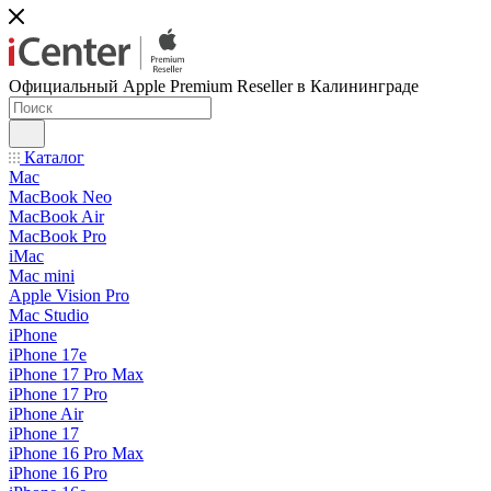
Официальный Apple Premium Reseller в Калининграде
Каталог
Mac
MacBook Neo
MacBook Air
MacBook Pro
iMac
Mac mini
Apple Vision Pro
Mac Studio
iPhone
iPhone 17e
iPhone 17 Pro Max
iPhone 17 Pro
iPhone Air
iPhone 17
iPhone 16 Pro Max
iPhone 16 Pro