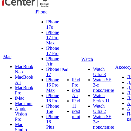
iPhone
iPhone
17e
iPhone
17 Pro
Max
iPhone
17 Pro
Mac
iPhone
Watch
Air
MacBook
Аксесс
iPhone
Watch
iPad
Neo
17
Ultra 3
MacBook
Д
iPhone
iPad
Watch SE,
Air
Д
16 Pro
Pro
3-е
MacBook
Д
Max
iPad
поколение
Pro
Д
iPhone
Air
Watch
iMac
Д
16 Pro
iPad
Series 11
Mac mini
A
iPhone
11
Watch
Apple
A
16e
iPad
Ultra 2
Vision
П
iPhone
mini
Watch SE,
Pro
к
16
2-е
Mac
Plus
поколение
Studio