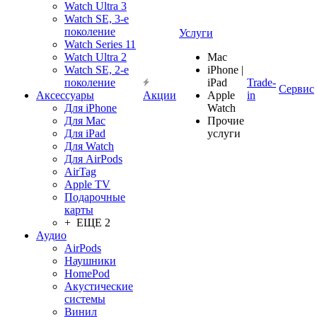
Watch Ultra 3
Watch SE, 3-е
поколение
Услуги
Watch Series 11
Watch Ultra 2
Mac
Watch SE, 2-е
iPhone |
поколение
iPad
Trade-
Сервис
Аксессуары
Акции
Apple
in
Для iPhone
Watch
Для Mac
Прочие
Для iPad
услуги
Для Watch
Для AirPods
AirTag
Apple TV
Подарочные
карты
+ ЕЩЕ 2
Аудио
AirPods
Наушники
HomePod
Акустические
системы
Винил