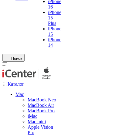
iPhone
16
iPhone
15
Plus
iPhone
15
iPhone
14
Поиск
Каталог
Mac
MacBook Neo
MacBook Air
MacBook Pro
iMac
Mac mini
Apple Vision
Pro