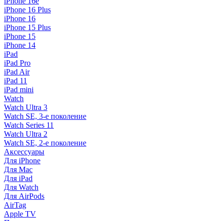
iPhone 16e
iPhone 16 Plus
iPhone 16
iPhone 15 Plus
iPhone 15
iPhone 14
iPad
iPad Pro
iPad Air
iPad 11
iPad mini
Watch
Watch Ultra 3
Watch SE, 3-е поколение
Watch Series 11
Watch Ultra 2
Watch SE, 2-е поколение
Аксессуары
Для iPhone
Для Mac
Для iPad
Для Watch
Для AirPods
AirTag
Apple TV