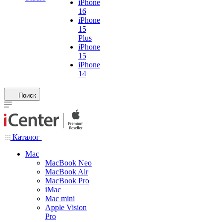
iPhone
16
iPhone
15
Plus
iPhone
15
iPhone
14
Поиск
Каталог
Mac
MacBook Neo
MacBook Air
MacBook Pro
iMac
Mac mini
Apple Vision
Pro