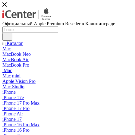
Официальный Apple Premium Reseller в Калининграде
Каталог
Mac
MacBook Neo
MacBook Air
MacBook Pro
iMac
Mac mini
Apple Vision Pro
Mac Studio
iPhone
iPhone 17e
iPhone 17 Pro Max
iPhone 17 Pro
iPhone Air
iPhone 17
iPhone 16 Pro Max
iPhone 16 Pro