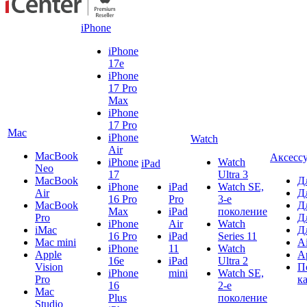
iPhone
iPhone
17e
iPhone
17 Pro
Max
iPhone
17 Pro
Mac
iPhone
Watch
Air
MacBook
Аксесс
iPhone
Watch
iPad
Neo
17
Ultra 3
MacBook
Д
iPhone
iPad
Watch SE,
Air
Д
16 Pro
Pro
3-е
MacBook
Д
Max
iPad
поколение
Pro
Д
iPhone
Air
Watch
iMac
Д
16 Pro
iPad
Series 11
Mac mini
A
iPhone
11
Watch
Apple
A
16e
iPad
Ultra 2
Vision
П
iPhone
mini
Watch SE,
Pro
к
16
2-е
Mac
Plus
поколение
Studio