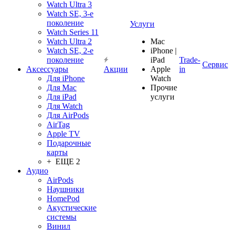
Watch Ultra 3
Watch SE, 3-е
поколение
Услуги
Watch Series 11
Watch Ultra 2
Mac
Watch SE, 2-е
iPhone |
поколение
iPad
Trade-
Сервис
Аксессуары
Акции
Apple
in
Для iPhone
Watch
Для Mac
Прочие
Для iPad
услуги
Для Watch
Для AirPods
AirTag
Apple TV
Подарочные
карты
+ ЕЩЕ 2
Аудио
AirPods
Наушники
HomePod
Акустические
системы
Винил