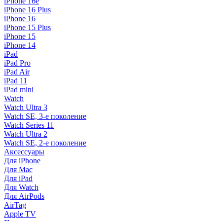
iPhone 16e
iPhone 16 Plus
iPhone 16
iPhone 15 Plus
iPhone 15
iPhone 14
iPad
iPad Pro
iPad Air
iPad 11
iPad mini
Watch
Watch Ultra 3
Watch SE, 3-е поколение
Watch Series 11
Watch Ultra 2
Watch SE, 2-е поколение
Аксессуары
Для iPhone
Для Mac
Для iPad
Для Watch
Для AirPods
AirTag
Apple TV