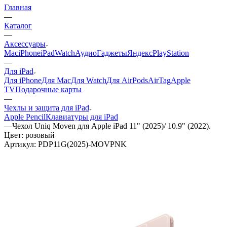
Главная
—
Каталог
—
Аксессуары
Mac
iPhone
iPad
Watch
Аудио
Гаджеты
Яндекс
PlayStation
—
Для iPad
Для iPhone
Для Mac
Для Watch
Для AirPods
AirTag
Apple
TV
Подарочные карты
—
Чехлы и защита для iPad
Apple Pencil
Клавиатуры для iPad
—
Чехол Uniq Moven для Apple iPad 11" (2025)/ 10.9" (2022).
Цвет: розовый
Артикул:
PDP11G(2025)-MOVPNK