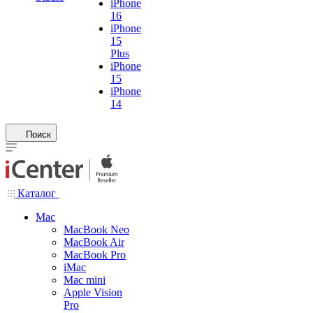
iPhone
16
iPhone
15
Plus
iPhone
15
iPhone
14
Поиск
Каталог
Mac
MacBook Neo
MacBook Air
MacBook Pro
iMac
Mac mini
Apple Vision
Pro