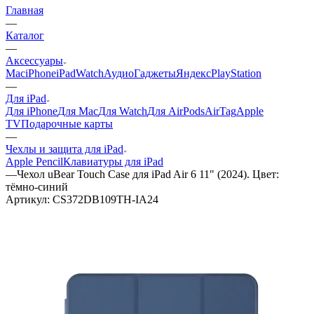
Главная
—
Каталог
—
Аксессуары
Mac
iPhone
iPad
Watch
Аудио
Гаджеты
Яндекс
PlayStation
—
Для iPad
Для iPhone
Для Mac
Для Watch
Для AirPods
AirTag
Apple
TV
Подарочные карты
—
Чехлы и защита для iPad
Apple Pencil
Клавиатуры для iPad
—
Чехол uBear Touch Case для iPad Air 6 11" (2024). Цвет:
тёмно-синий
Артикул:
CS372DB109TH-IA24