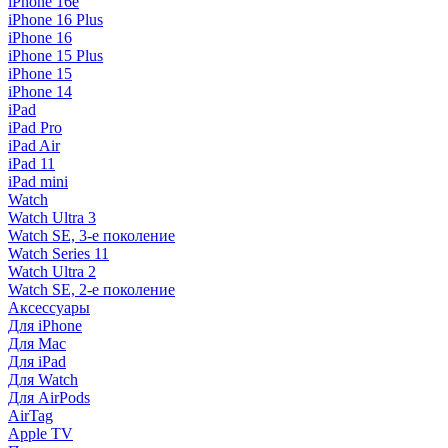
iPhone 16e
iPhone 16 Plus
iPhone 16
iPhone 15 Plus
iPhone 15
iPhone 14
iPad
iPad Pro
iPad Air
iPad 11
iPad mini
Watch
Watch Ultra 3
Watch SE, 3-е поколение
Watch Series 11
Watch Ultra 2
Watch SE, 2-е поколение
Аксессуары
Для iPhone
Для Mac
Для iPad
Для Watch
Для AirPods
AirTag
Apple TV