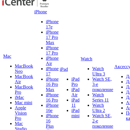
iPhone
iPhone
17e
iPhone
17 Pro
Max
iPhone
17 Pro
Mac
iPhone
Watch
Air
MacBook
Аксесс
iPhone
Watch
iPad
Neo
17
Ultra 3
MacBook
Д
iPhone
iPad
Watch SE,
Air
Д
16 Pro
Pro
3-е
MacBook
Д
Max
iPad
поколение
Pro
Д
iPhone
Air
Watch
iMac
Д
16 Pro
iPad
Series 11
Mac mini
A
iPhone
11
Watch
Apple
A
16e
iPad
Ultra 2
Vision
П
iPhone
mini
Watch SE,
Pro
к
16
2-е
Mac
Plus
поколение
Studio