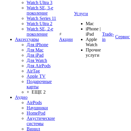
Watch Ultra 3
Watch SE, 3-е
поколение
Услуги
Watch Series 11
Watch Ultra 2
Mac
Watch SE, 2-е
iPhone |
поколение
iPad
Trade-
Сервис
Аксессуары
Акции
Apple
in
Для iPhone
Watch
Для Mac
Прочие
Для iPad
услуги
Для Watch
Для AirPods
AirTag
Apple TV
Подарочные
карты
+ ЕЩЕ 2
Аудио
AirPods
Наушники
HomePod
Акустические
системы
Винил