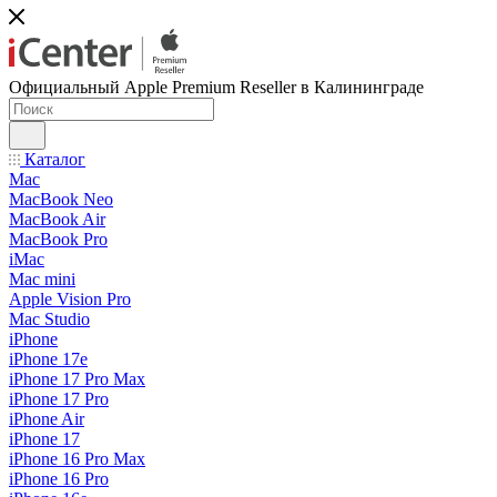
Официальный Apple Premium Reseller в Калининграде
Каталог
Mac
MacBook Neo
MacBook Air
MacBook Pro
iMac
Mac mini
Apple Vision Pro
Mac Studio
iPhone
iPhone 17e
iPhone 17 Pro Max
iPhone 17 Pro
iPhone Air
iPhone 17
iPhone 16 Pro Max
iPhone 16 Pro