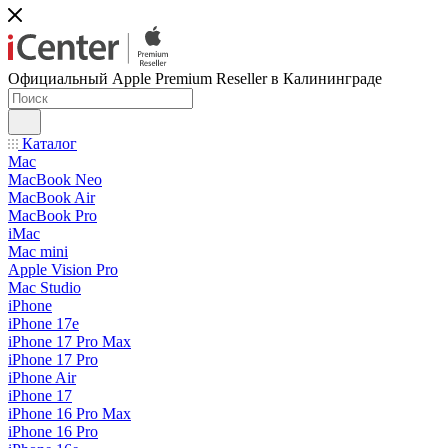
Официальный Apple Premium Reseller в Калининграде
Каталог
Mac
MacBook Neo
MacBook Air
MacBook Pro
iMac
Mac mini
Apple Vision Pro
Mac Studio
iPhone
iPhone 17e
iPhone 17 Pro Max
iPhone 17 Pro
iPhone Air
iPhone 17
iPhone 16 Pro Max
iPhone 16 Pro