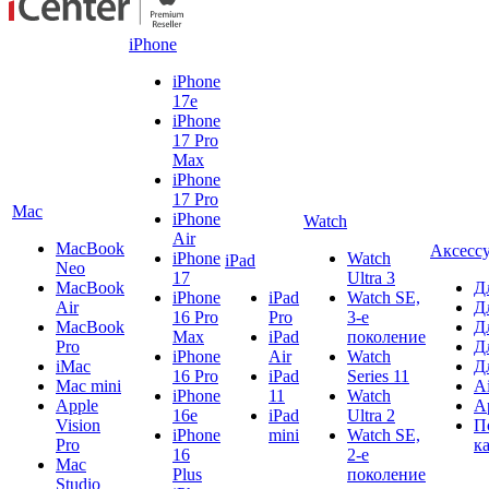
iPhone
iPhone
17e
iPhone
17 Pro
Max
iPhone
17 Pro
Mac
iPhone
Watch
Air
MacBook
Аксесс
iPhone
Watch
iPad
Neo
17
Ultra 3
MacBook
Д
iPhone
iPad
Watch SE,
Air
Д
16 Pro
Pro
3-е
MacBook
Д
Max
iPad
поколение
Pro
Д
iPhone
Air
Watch
iMac
Д
16 Pro
iPad
Series 11
Mac mini
A
iPhone
11
Watch
Apple
A
16e
iPad
Ultra 2
Vision
П
iPhone
mini
Watch SE,
Pro
к
16
2-е
Mac
Plus
поколение
Studio