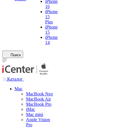
iPhone
16
iPhone
15
Plus
iPhone
15
iPhone
14
Поиск
Каталог
Mac
MacBook Neo
MacBook Air
MacBook Pro
iMac
Mac mini
Apple Vision
Pro