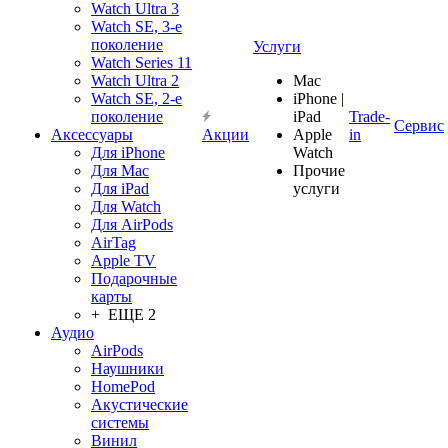
Watch Ultra 3
Watch SE, 3-е
поколение
Услуги
Watch Series 11
Watch Ultra 2
Mac
Watch SE, 2-е
iPhone |
поколение
iPad
Trade-
Сервис
Аксессуары
Акции
Apple
in
Для iPhone
Watch
Для Mac
Прочие
Для iPad
услуги
Для Watch
Для AirPods
AirTag
Apple TV
Подарочные
карты
+ ЕЩЕ 2
Аудио
AirPods
Наушники
HomePod
Акустические
системы
Винил