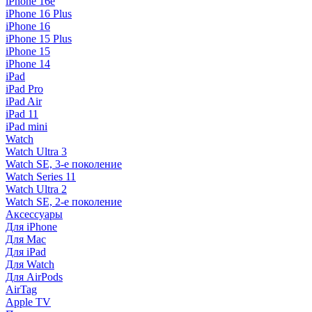
iPhone 16e
iPhone 16 Plus
iPhone 16
iPhone 15 Plus
iPhone 15
iPhone 14
iPad
iPad Pro
iPad Air
iPad 11
iPad mini
Watch
Watch Ultra 3
Watch SE, 3-е поколение
Watch Series 11
Watch Ultra 2
Watch SE, 2-е поколение
Аксессуары
Для iPhone
Для Mac
Для iPad
Для Watch
Для AirPods
AirTag
Apple TV