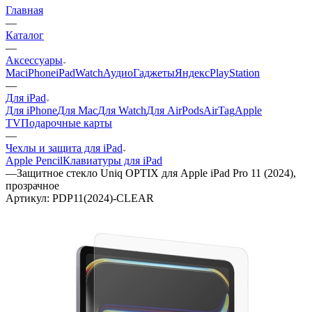
Главная
—
Каталог
—
Аксессуары
Mac
iPhone
iPad
Watch
Аудио
Гаджеты
Яндекс
PlayStation
—
Для iPad
Для iPhone
Для Mac
Для Watch
Для AirPods
AirTag
Apple
TV
Подарочные карты
—
Чехлы и защита для iPad
Apple Pencil
Клавиатуры для iPad
—
Защитное стекло Uniq OPTIX для Apple iPad Pro 11 (2024),
прозрачное
Артикул:
PDP11(2024)-CLEAR