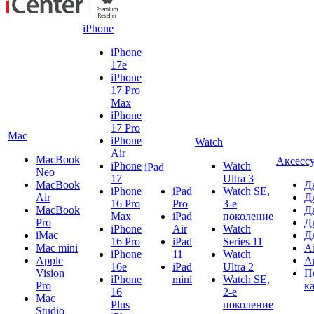
iPhone
iPhone
17e
iPhone
17 Pro
Max
iPhone
17 Pro
Mac
iPhone
Watch
Air
MacBook
Аксесс
iPhone
Watch
iPad
Neo
17
Ultra 3
MacBook
Д
iPhone
iPad
Watch SE,
Air
Д
16 Pro
Pro
3-е
MacBook
Д
Max
iPad
поколение
Pro
Д
iPhone
Air
Watch
iMac
Д
16 Pro
iPad
Series 11
Mac mini
A
iPhone
11
Watch
Apple
A
16e
iPad
Ultra 2
Vision
П
iPhone
mini
Watch SE,
Pro
к
16
2-е
Mac
Plus
поколение
Studio