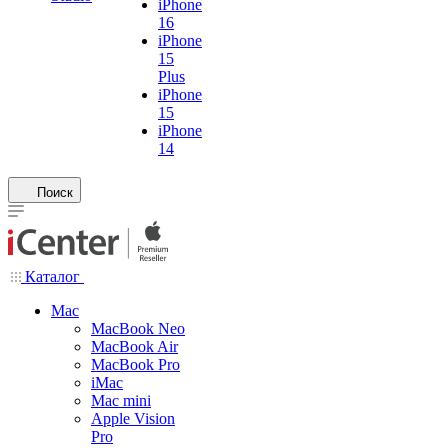
iPhone
16
iPhone
15
Plus
iPhone
15
iPhone
14
Поиск
Каталог
Mac
MacBook Neo
MacBook Air
MacBook Pro
iMac
Mac mini
Apple Vision
Pro