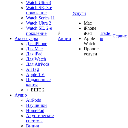
Watch Ultra 3
Watch SE, 3-е
поколение
Услуги
Watch Series 11
Watch Ultra 2
Mac
Watch SE, 2-е
iPhone |
поколение
iPad
Trade-
Сервис
Аксессуары
Акции
Apple
in
Для iPhone
Watch
Для Mac
Прочие
Для iPad
услуги
Для Watch
Для AirPods
AirTag
Apple TV
Подарочные
карты
+ ЕЩЕ 2
Аудио
AirPods
Наушники
HomePod
Акустические
системы
Винил