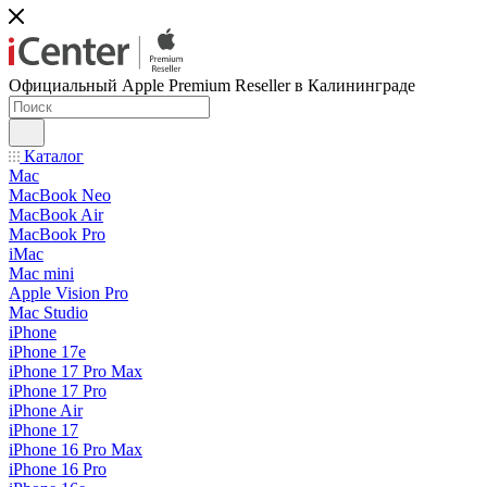
Официальный Apple Premium Reseller в Калининграде
Каталог
Mac
MacBook Neo
MacBook Air
MacBook Pro
iMac
Mac mini
Apple Vision Pro
Mac Studio
iPhone
iPhone 17e
iPhone 17 Pro Max
iPhone 17 Pro
iPhone Air
iPhone 17
iPhone 16 Pro Max
iPhone 16 Pro