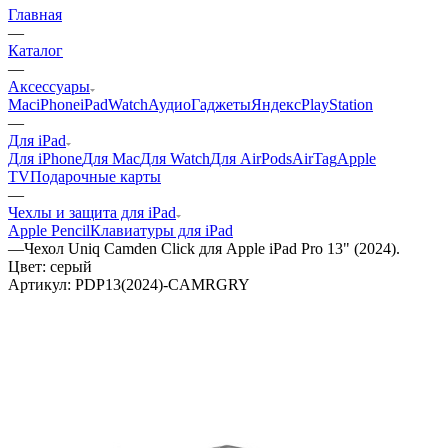
Главная
—
Каталог
—
Аксессуары
Mac
iPhone
iPad
Watch
Аудио
Гаджеты
Яндекс
PlayStation
—
Для iPad
Для iPhone
Для Mac
Для Watch
Для AirPods
AirTag
Apple
TV
Подарочные карты
—
Чехлы и защита для iPad
Apple Pencil
Клавиатуры для iPad
—
Чехол Uniq Camden Click для Apple iPad Pro 13" (2024).
Цвет: серый
Артикул:
PDP13(2024)-CAMRGRY