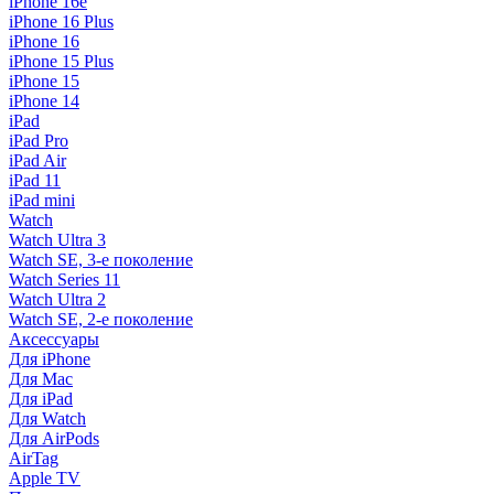
iPhone 16e
iPhone 16 Plus
iPhone 16
iPhone 15 Plus
iPhone 15
iPhone 14
iPad
iPad Pro
iPad Air
iPad 11
iPad mini
Watch
Watch Ultra 3
Watch SE, 3-е поколение
Watch Series 11
Watch Ultra 2
Watch SE, 2-е поколение
Аксессуары
Для iPhone
Для Mac
Для iPad
Для Watch
Для AirPods
AirTag
Apple TV