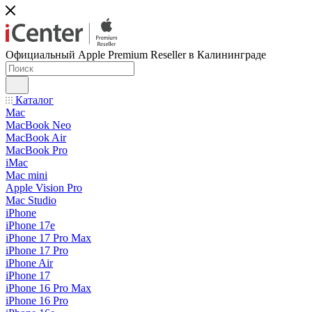
Официальный Apple Premium Reseller в Калининграде
Каталог
Mac
MacBook Neo
MacBook Air
MacBook Pro
iMac
Mac mini
Apple Vision Pro
Mac Studio
iPhone
iPhone 17e
iPhone 17 Pro Max
iPhone 17 Pro
iPhone Air
iPhone 17
iPhone 16 Pro Max
iPhone 16 Pro