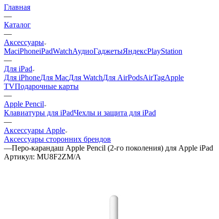
Главная
—
Каталог
—
Аксессуары
Mac
iPhone
iPad
Watch
Аудио
Гаджеты
Яндекс
PlayStation
—
Для iPad
Для iPhone
Для Mac
Для Watch
Для AirPods
AirTag
Apple
TV
Подарочные карты
—
Apple Pencil
Клавиатуры для iPad
Чехлы и защита для iPad
—
Аксессуары Apple
Аксессуары сторонних брендов
—
Перо-карандаш Apple Pencil (2-го поколения) для Apple iPad
Артикул:
MU8F2ZM/A