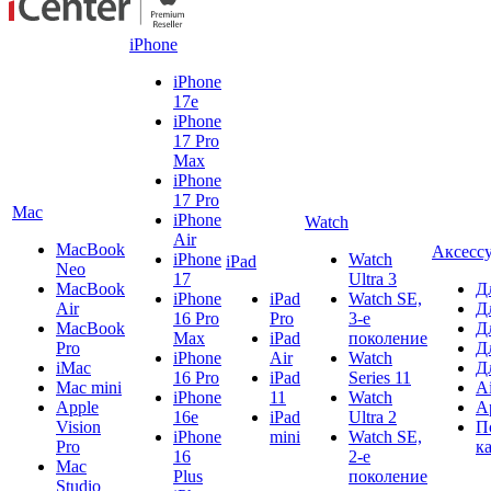
iPhone
iPhone
17e
iPhone
17 Pro
Max
iPhone
17 Pro
Mac
iPhone
Watch
Air
MacBook
Аксесс
iPhone
Watch
iPad
Neo
17
Ultra 3
MacBook
Д
iPhone
iPad
Watch SE,
Air
Д
16 Pro
Pro
3-е
MacBook
Д
Max
iPad
поколение
Pro
Д
iPhone
Air
Watch
iMac
Д
16 Pro
iPad
Series 11
Mac mini
A
iPhone
11
Watch
Apple
A
16e
iPad
Ultra 2
Vision
П
iPhone
mini
Watch SE,
Pro
к
16
2-е
Mac
Plus
поколение
Studio