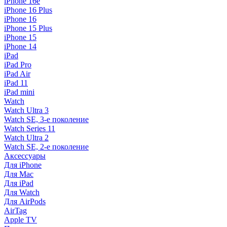
iPhone 16e
iPhone 16 Plus
iPhone 16
iPhone 15 Plus
iPhone 15
iPhone 14
iPad
iPad Pro
iPad Air
iPad 11
iPad mini
Watch
Watch Ultra 3
Watch SE, 3-е поколение
Watch Series 11
Watch Ultra 2
Watch SE, 2-е поколение
Аксессуары
Для iPhone
Для Mac
Для iPad
Для Watch
Для AirPods
AirTag
Apple TV