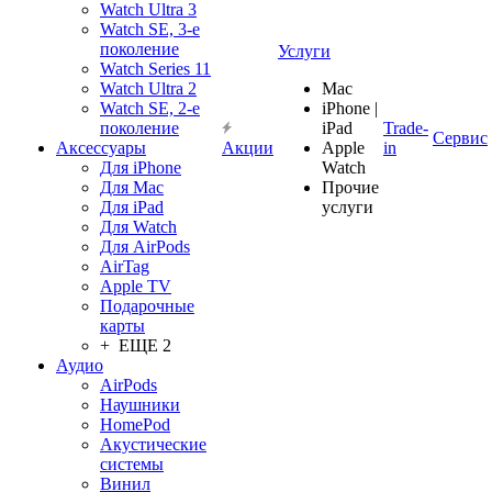
Watch Ultra 3
Watch SE, 3-е
поколение
Услуги
Watch Series 11
Watch Ultra 2
Mac
Watch SE, 2-е
iPhone |
поколение
iPad
Trade-
Сервис
Аксессуары
Акции
Apple
in
Для iPhone
Watch
Для Mac
Прочие
Для iPad
услуги
Для Watch
Для AirPods
AirTag
Apple TV
Подарочные
карты
+ ЕЩЕ 2
Аудио
AirPods
Наушники
HomePod
Акустические
системы
Винил