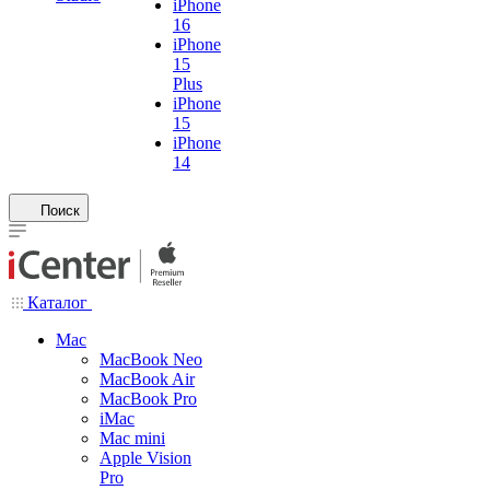
iPhone
16
iPhone
15
Plus
iPhone
15
iPhone
14
Поиск
Каталог
Mac
MacBook Neo
MacBook Air
MacBook Pro
iMac
Mac mini
Apple Vision
Pro