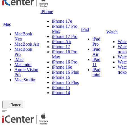
iPhone
iPhone 17e
Mac
iPhone 17 Pro
iPad
Max
Watch
MacBook
iPhone 17 Pro
Neo
iPad
iPhone Air
Watc
MacBook Air
Pro
iPhone 17
Watc
MacBook
iPad
iPhone 16 Pro
поко
Pro
Air
Max
Watc
iMac
iPad
iPhone 16 Pro
Watc
Mac mini
11
iPhone 16e
Watc
Apple Vision
iPad
iPhone 16 Plus
поко
Pro
mini
iPhone 16
Mac Studio
iPhone 15 Plus
iPhone 15
iPhone 14
Поиск