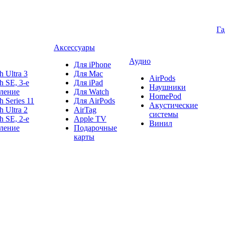
Г
Аксессуары
Аудио
Для iPhone
h Ultra 3
Для Mac
AirPods
h SE, 3-е
Для iPad
Наушники
ление
Для Watch
HomePod
h Series 11
Для AirPods
Акустические
h Ultra 2
AirTag
системы
h SE, 2-е
Apple TV
Винил
ление
Подарочные
карты