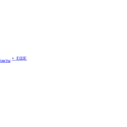
+ ЕЩЕ
такты