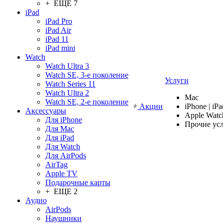
+ ЕЩЕ 7
iPad
iPad Pro
iPad Air
iPad 11
iPad mini
Watch
Watch Ultra 3
Watch SE, 3-е поколение
Услуги
Watch Series 11
Watch Ultra 2
Mac
Watch SE, 2-е поколение
Акции
iPhone | iPa
Аксессуары
Apple Watc
Для iPhone
Прочие ус
Для Mac
Для iPad
Для Watch
Для AirPods
AirTag
Apple TV
Подарочные карты
+ ЕЩЕ 2
Аудио
AirPods
Наушники