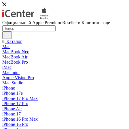
Официальный Apple Premium Reseller в Калининграде
Каталог
Mac
MacBook Neo
MacBook Air
MacBook Pro
iMac
Mac mini
Apple Vision Pro
Mac Studio
iPhone
iPhone 17e
iPhone 17 Pro Max
iPhone 17 Pro
iPhone Air
iPhone 17
iPhone 16 Pro Max
iPhone 16 Pro