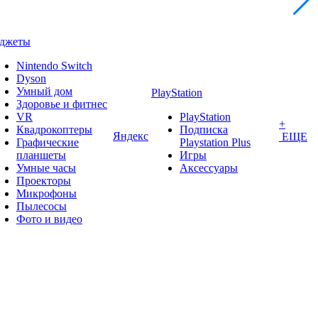
аджеты
Nintendo Switch
Dyson
Умный дом
PlayStation
Здоровье и фитнес
VR
PlayStation
+
Квадрокоптеры
Подписка
Яндекс
ЕЩЕ
Графические
Playstation Plus
планшеты
Игры
Умные часы
Аксессуары
Проекторы
Микрофоны
Пылесосы
Фото и видео