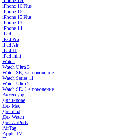
iPhone 16e
iPhone 16 Plus
iPhone 16
iPhone 15 Plus
iPhone 15
iPhone 14
iPad
iPad Pro
iPad Air
iPad 11
iPad mini
Watch
Watch Ultra 3
Watch SE, 3-е поколение
Watch Series 11
Watch Ultra 2
Watch SE, 2-е поколение
Аксессуары
Для iPhone
Для Mac
Для iPad
Для Watch
Для AirPods
AirTag
Apple TV