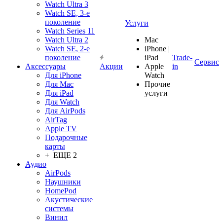
Watch Ultra 3
Watch SE, 3-е
поколение
Услуги
Watch Series 11
Watch Ultra 2
Mac
Watch SE, 2-е
iPhone |
поколение
iPad
Trade-
Сервис
Аксессуары
Акции
Apple
in
Для iPhone
Watch
Для Mac
Прочие
Для iPad
услуги
Для Watch
Для AirPods
AirTag
Apple TV
Подарочные
карты
+ ЕЩЕ 2
Аудио
AirPods
Наушники
HomePod
Акустические
системы
Винил