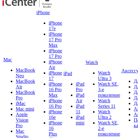
iPhone
iPhone
17e
iPhone
17 Pro
Max
iPhone
17 Pro
Mac
iPhone
Watch
Air
MacBook
Аксесс
iPhone
Watch
iPad
Neo
17
Ultra 3
MacBook
Д
iPhone
iPad
Watch SE,
Air
Д
16 Pro
Pro
3-е
MacBook
Д
Max
iPad
поколение
Pro
Д
iPhone
Air
Watch
iMac
Д
16 Pro
iPad
Series 11
Mac mini
A
iPhone
11
Watch
Apple
A
16e
iPad
Ultra 2
Vision
П
iPhone
mini
Watch SE,
Pro
к
16
2-е
Mac
Plus
поколение
Studio