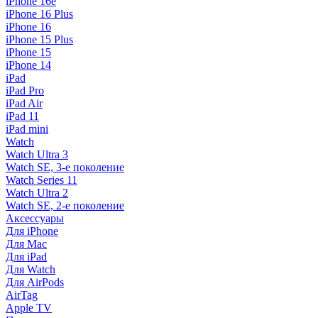
iPhone 16e
iPhone 16 Plus
iPhone 16
iPhone 15 Plus
iPhone 15
iPhone 14
iPad
iPad Pro
iPad Air
iPad 11
iPad mini
Watch
Watch Ultra 3
Watch SE, 3-е поколение
Watch Series 11
Watch Ultra 2
Watch SE, 2-е поколение
Аксессуары
Для iPhone
Для Mac
Для iPad
Для Watch
Для AirPods
AirTag
Apple TV