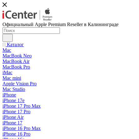
Официальный Apple Premium Reseller в Калининграде
Каталог
Mac
MacBook Neo
MacBook Air
MacBook Pro
iMac
Mac mini
Apple Vision Pro
Mac Studio
iPhone
iPhone 17e
iPhone 17 Pro Max
iPhone 17 Pro
iPhone Air
iPhone 17
iPhone 16 Pro Max
iPhone 16 Pro