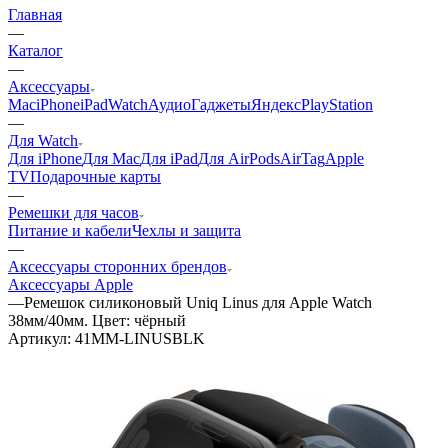
Главная
—
Каталог
—
Аксессуары
Mac
iPhone
iPad
Watch
Аудио
Гаджеты
Яндекс
PlayStation
—
Для Watch
Для iPhone
Для Mac
Для iPad
Для AirPods
AirTag
Apple
TV
Подарочные карты
—
Ремешки для часов
Питание и кабели
Чехлы и защита
—
Аксессуары сторонних брендов
Аксессуары Apple
—
Ремешок силиконовый Uniq Linus для Apple Watch
38мм/40мм. Цвет: чёрный
Артикул:
41MM-LINUSBLK