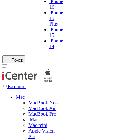
iPhone
16
iPhone
15
Plus
iPhone
15
iPhone
14
Поиск
Каталог
Mac
MacBook Neo
MacBook Air
MacBook Pro
iMac
Mac mini
Apple Vision
Pro