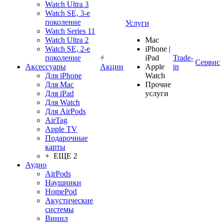
Watch Ultra 3
Watch SE, 3-е
поколение
Услуги
Watch Series 11
Watch Ultra 2
Mac
Watch SE, 2-е
iPhone |
поколение
iPad
Trade-
Сервис
Аксессуары
Акции
Apple
in
Для iPhone
Watch
Для Mac
Прочие
Для iPad
услуги
Для Watch
Для AirPods
AirTag
Apple TV
Подарочные
карты
+ ЕЩЕ 2
Аудио
AirPods
Наушники
HomePod
Акустические
системы
Винил