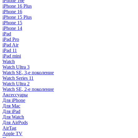
iPhone 16e
iPhone 16 Plus
iPhone 16
iPhone 15 Plus
iPhone 15
iPhone 14
iPad
iPad Pro
iPad Air
iPad 11
iPad mini
Watch
Watch Ultra 3
Watch SE, 3-е поколение
Watch Series 11
Watch Ultra 2
Watch SE, 2-е поколение
Аксессуары
Для iPhone
Для Mac
Для iPad
Для Watch
Для AirPods
AirTag
Apple TV