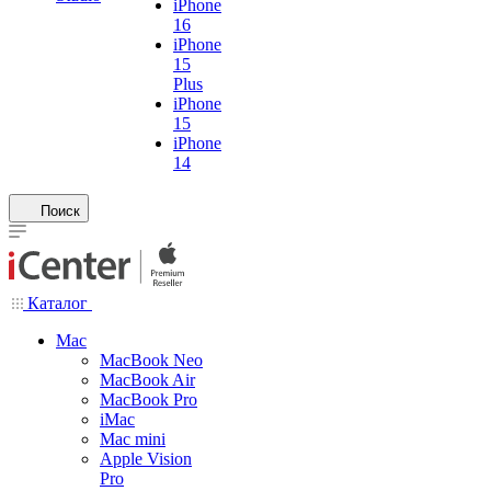
iPhone
16
iPhone
15
Plus
iPhone
15
iPhone
14
Поиск
Каталог
Mac
MacBook Neo
MacBook Air
MacBook Pro
iMac
Mac mini
Apple Vision
Pro