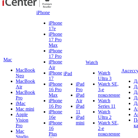
iPhone
iPhone
17e
iPhone
17 Pro
Max
iPhone
17 Pro
Mac
iPhone
Watch
Air
MacBook
Аксесс
iPhone
Watch
iPad
Neo
17
Ultra 3
MacBook
Д
iPhone
iPad
Watch SE,
Air
Д
16 Pro
Pro
3-е
MacBook
Д
Max
iPad
поколение
Pro
Д
iPhone
Air
Watch
iMac
Д
16 Pro
iPad
Series 11
Mac mini
A
iPhone
11
Watch
Apple
A
16e
iPad
Ultra 2
Vision
П
iPhone
mini
Watch SE,
Pro
к
16
2-е
Mac
Plus
поколение
Studio