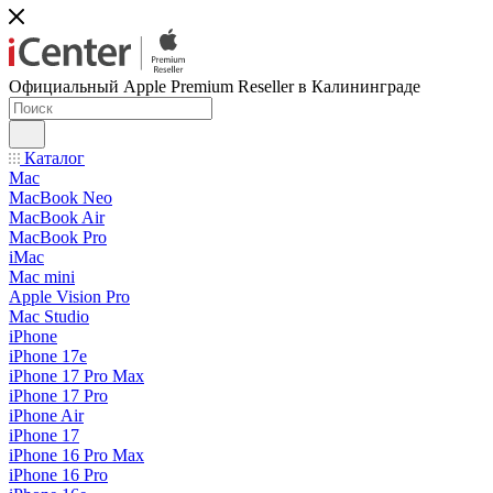
Официальный Apple Premium Reseller в Калининграде
Каталог
Mac
MacBook Neo
MacBook Air
MacBook Pro
iMac
Mac mini
Apple Vision Pro
Mac Studio
iPhone
iPhone 17e
iPhone 17 Pro Max
iPhone 17 Pro
iPhone Air
iPhone 17
iPhone 16 Pro Max
iPhone 16 Pro