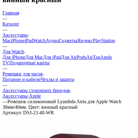
Главная
—
Каталог
—
Аксессуары
Mac
iPhone
iPad
Watch
Аудио
Гаджеты
Яндекс
PlayStation
—
Для Watch
Для iPhone
Для Mac
Для iPad
Для AirPods
AirTag
Apple
TV
Подарочные карты
—
Ремешки для часов
Питание и кабели
Чехлы и защита
—
Аксессуары сторонних брендов
Аксессуары Apple
—
Ремешок силиконовый Lyambda Atria для Apple Watch
38мм/40мм. Цвет: винный красный
Артикул:
DSJ-23-40-WR