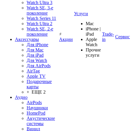
Watch Ultra 3
Watch SE, 3-е
поколение
Услуги
Watch Series 11
Watch Ultra 2
Mac
Watch SE, 2-е
iPhone |
поколение
iPad
Trade-
Сервис
Аксессуары
Акции
Apple
in
Для iPhone
Watch
Для Mac
Прочие
Для iPad
услуги
Для Watch
Для AirPods
AirTag
Apple TV
Подарочные
карты
+ ЕЩЕ 2
Аудио
AirPods
Наушники
HomePod
Акустические
системы
Винил