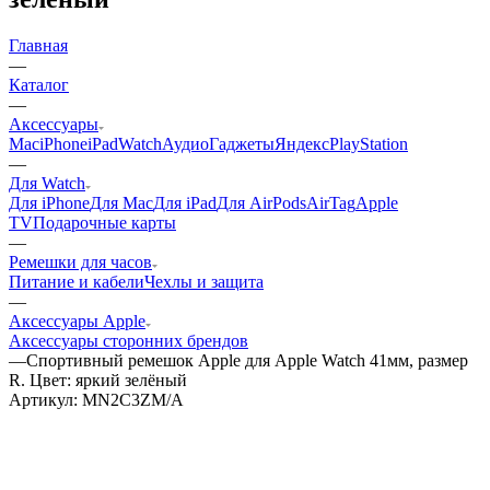
Главная
—
Каталог
—
Аксессуары
Mac
iPhone
iPad
Watch
Аудио
Гаджеты
Яндекс
PlayStation
—
Для Watch
Для iPhone
Для Mac
Для iPad
Для AirPods
AirTag
Apple
TV
Подарочные карты
—
Ремешки для часов
Питание и кабели
Чехлы и защита
—
Аксессуары Apple
Аксессуары сторонних брендов
—
Спортивный ремешок Apple для Apple Watch 41мм, размер
R. Цвет: яркий зелёный
Артикул:
MN2C3ZM/A