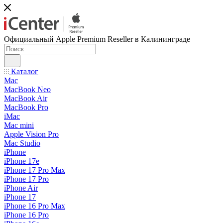
Официальный Apple Premium Reseller в Калининграде
Каталог
Mac
MacBook Neo
MacBook Air
MacBook Pro
iMac
Mac mini
Apple Vision Pro
Mac Studio
iPhone
iPhone 17e
iPhone 17 Pro Max
iPhone 17 Pro
iPhone Air
iPhone 17
iPhone 16 Pro Max
iPhone 16 Pro