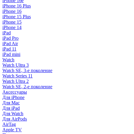
iPhone 16e
iPhone 16 Plus
iPhone 16
iPhone 15 Plus
iPhone 15
iPhone 14
iPad
iPad Pro
iPad Air
iPad 11
iPad mini
Watch
Watch Ultra 3
Watch SE, 3-е поколение
Watch Series 11
Watch Ultra 2
Watch SE, 2-е поколение
Аксессуары
Для iPhone
Для Mac
Для iPad
Для Watch
Для AirPods
AirTag
Apple TV