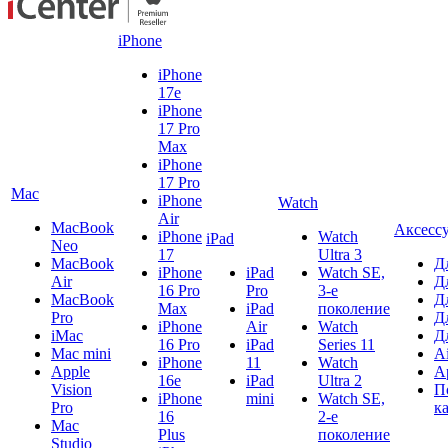
iPhone
iPhone
17e
iPhone
17 Pro
Max
iPhone
17 Pro
Mac
iPhone
Watch
Air
MacBook
Аксесс
iPhone
Watch
iPad
Neo
17
Ultra 3
MacBook
Д
iPhone
iPad
Watch SE,
Air
Д
16 Pro
Pro
3-е
MacBook
Д
Max
iPad
поколение
Pro
Д
iPhone
Air
Watch
iMac
Д
16 Pro
iPad
Series 11
Mac mini
A
iPhone
11
Watch
Apple
A
16e
iPad
Ultra 2
Vision
П
iPhone
mini
Watch SE,
Pro
к
16
2-е
Mac
Plus
поколение
Studio