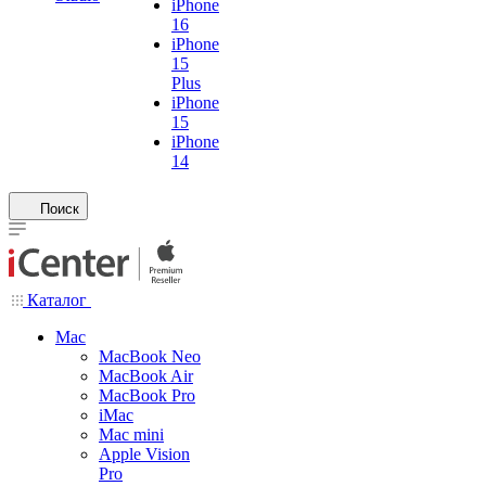
iPhone
16
iPhone
15
Plus
iPhone
15
iPhone
14
Поиск
Каталог
Mac
MacBook Neo
MacBook Air
MacBook Pro
iMac
Mac mini
Apple Vision
Pro