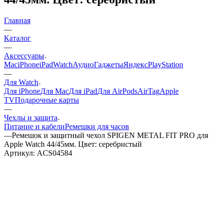
Главная
—
Каталог
—
Аксессуары
Mac
iPhone
iPad
Watch
Аудио
Гаджеты
Яндекс
PlayStation
—
Для Watch
Для iPhone
Для Mac
Для iPad
Для AirPods
AirTag
Apple
TV
Подарочные карты
—
Чехлы и защита
Питание и кабели
Ремешки для часов
—
Ремешок и защитный чехол SPIGEN METAL FIT PRO для
Apple Watch 44/45мм. Цвет: серебристый
Артикул:
ACS04584