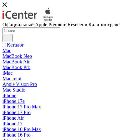
Официальный Apple Premium Reseller в Калининграде
Каталог
Mac
MacBook Neo
MacBook Air
MacBook Pro
iMac
Mac mini
Apple Vision Pro
Mac Studio
iPhone
iPhone 17e
iPhone 17 Pro Max
iPhone 17 Pro
iPhone Air
iPhone 17
iPhone 16 Pro Max
iPhone 16 Pro