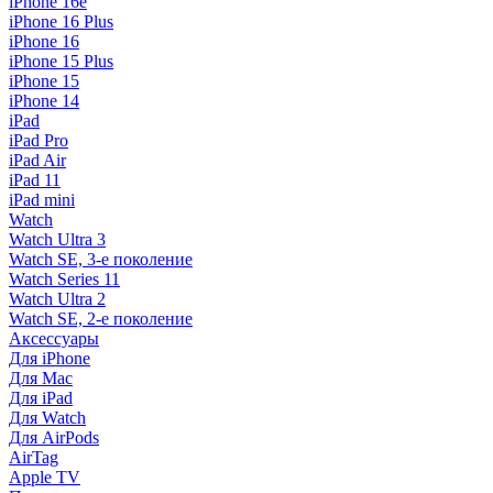
iPhone 16e
iPhone 16 Plus
iPhone 16
iPhone 15 Plus
iPhone 15
iPhone 14
iPad
iPad Pro
iPad Air
iPad 11
iPad mini
Watch
Watch Ultra 3
Watch SE, 3-е поколение
Watch Series 11
Watch Ultra 2
Watch SE, 2-е поколение
Аксессуары
Для iPhone
Для Mac
Для iPad
Для Watch
Для AirPods
AirTag
Apple TV