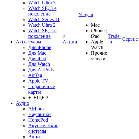
Watch Ultra 3
Watch SE, 3-е
поколение
Услуги
Watch Series 11
Watch Ultra 2
Mac
Watch SE, 2-е
iPhone |
поколение
iPad
Trade-
Сервис
Аксессуары
Акции
Apple
in
Для iPhone
Watch
Для Mac
Прочие
Для iPad
услуги
Для Watch
Для AirPods
AirTag
Apple TV
Подарочные
карты
+ ЕЩЕ 2
Аудио
AirPods
Наушники
HomePod
Акустические
системы
Винил