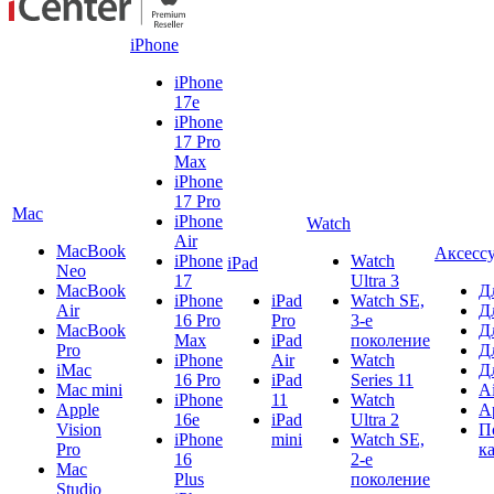
iPhone
iPhone
17e
iPhone
17 Pro
Max
iPhone
17 Pro
Mac
iPhone
Watch
Air
MacBook
Аксесс
iPhone
Watch
iPad
Neo
17
Ultra 3
MacBook
Д
iPhone
iPad
Watch SE,
Air
Д
16 Pro
Pro
3-е
MacBook
Д
Max
iPad
поколение
Pro
Д
iPhone
Air
Watch
iMac
Д
16 Pro
iPad
Series 11
Mac mini
A
iPhone
11
Watch
Apple
A
16e
iPad
Ultra 2
Vision
П
iPhone
mini
Watch SE,
Pro
к
16
2-е
Mac
Plus
поколение
Studio