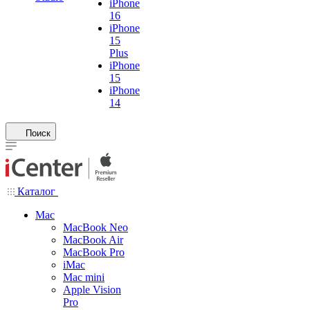
iPhone
16
iPhone
15
Plus
iPhone
15
iPhone
14
Поиск
Каталог
Mac
MacBook Neo
MacBook Air
MacBook Pro
iMac
Mac mini
Apple Vision
Pro